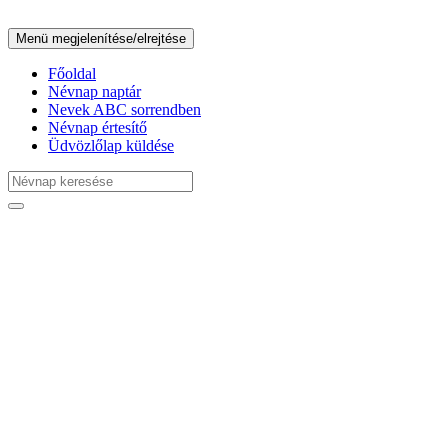
Menü megjelenítése/elrejtése
Főoldal
Névnap naptár
Nevek ABC sorrendben
Névnap értesítő
Üdvözlőlap küldése