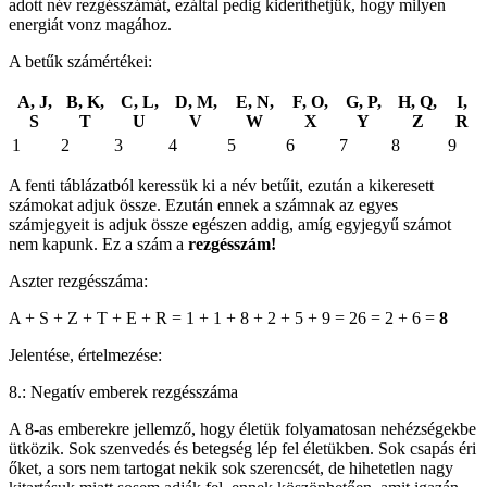
adott név rezgésszámát, ezáltal pedig kideríthetjük, hogy milyen
energiát vonz magához.
A betűk számértékei:
A, J,
B, K,
C, L,
D, M,
E, N,
F, O,
G, P,
H, Q,
I,
S
T
U
V
W
X
Y
Z
R
1
2
3
4
5
6
7
8
9
A fenti táblázatból keressük ki a név betűit, ezután a kikeresett
számokat adjuk össze. Ezután ennek a számnak az egyes
számjegyeit is adjuk össze egészen addig, amíg egyjegyű számot
nem kapunk. Ez a szám a
rezgésszám!
Aszter rezgésszáma:
A + S + Z + T + E + R = 1 + 1 + 8 + 2 + 5 + 9 = 26 = 2 + 6 =
8
Jelentése, értelmezése:
8.: Negatív emberek rezgésszáma
A 8-as emberekre jellemző, hogy életük folyamatosan nehézségekbe
ütközik. Sok szenvedés és betegség lép fel életükben. Sok csapás éri
őket, a sors nem tartogat nekik sok szerencsét, de hihetetlen nagy