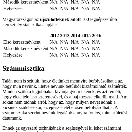
Második keresztnévként
N/A
N/A
N/A
N/A
N/A
Helyezése
N/A
N/A
N/A
N/A
N/A
Magyarországon az
újszülötteknek adott
100 legnépszerűbb
keresztnév statisztika alapján:
2012
2013
2014
2015
2016
Első keresztnévként
N/A
N/A
N/A
N/A
N/A
Második keresztnévként
N/A
N/A
N/A
N/A
N/A
Helyezése
N/A
N/A
N/A
N/A
N/A
Számmisztika
Talán nem is sejtjük, hogy életünket mennyire befolyásolhatja az,
hogy mi a nevünk, illetve nevünk betűiből kiszámolható számérték.
Minden szülő a legjobbakat kívánja gyermekének, és azt reméli,
hogy élete tele lesz szerencsével, és a baj messze elkerüli majd. Ám
sokan nem tudnak arról, hogy az, hogy milyen nevet adnak a
kicsinek születésekor, az egész életét erősen befolyásolhatja. A
számmisztika szerint nevünk legalább annyira fontos, mint születési
dátumunk.
Ennek az egyszerű technikának a segítségével ki lehet számítani