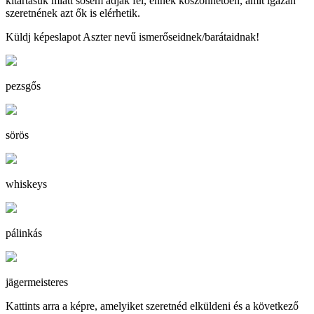
kitartásuk miatt sosem adják fel, ennek köszönhetően, amit igazán
szeretnének azt ők is elérhetik.
Küldj képeslapot Aszter nevű ismerőseidnek/barátaidnak!
pezsgős
sörös
whiskeys
pálinkás
jägermeisteres
Kattints arra a képre, amelyiket szeretnéd elküldeni és a következő