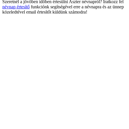
Szeretnél a jövőben időben értesülni Aszter névnapról? Iratkozz fel
névnap értesítő
funkciónk segítségével erre a névnapra és az ünnep
közeledtével email értesítőt küldünk számodra!