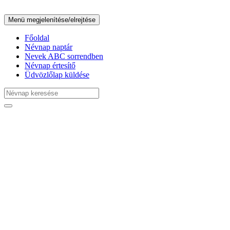
Menü megjelenítése/elrejtése
Főoldal
Névnap naptár
Nevek ABC sorrendben
Névnap értesítő
Üdvözlőlap küldése