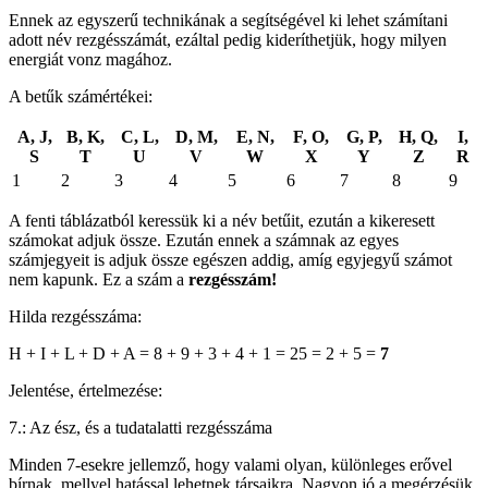
Ennek az egyszerű technikának a segítségével ki lehet számítani
adott név rezgésszámát, ezáltal pedig kideríthetjük, hogy milyen
energiát vonz magához.
A betűk számértékei:
A, J,
B, K,
C, L,
D, M,
E, N,
F, O,
G, P,
H, Q,
I,
S
T
U
V
W
X
Y
Z
R
1
2
3
4
5
6
7
8
9
A fenti táblázatból keressük ki a név betűit, ezután a kikeresett
számokat adjuk össze. Ezután ennek a számnak az egyes
számjegyeit is adjuk össze egészen addig, amíg egyjegyű számot
nem kapunk. Ez a szám a
rezgésszám!
Hilda rezgésszáma:
H + I + L + D + A = 8 + 9 + 3 + 4 + 1 = 25 = 2 + 5 =
7
Jelentése, értelmezése:
7.: Az ész, és a tudatalatti rezgésszáma
Minden 7-esekre jellemző, hogy valami olyan, különleges erővel
bírnak, mellyel hatással lehetnek társaikra. Nagyon jó a megérzésük,