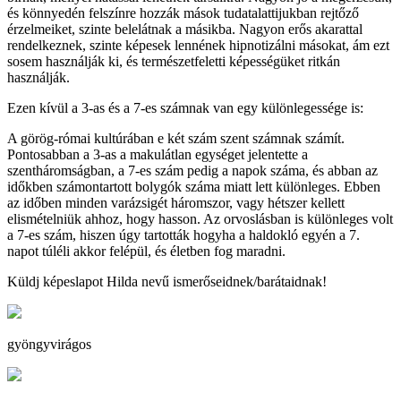
és könnyedén felszínre hozzák mások tudatalattijukban rejtőző
érzelmeiket, szinte belelátnak a másikba. Nagyon erős akarattal
rendelkeznek, szinte képesek lennének hipnotizálni másokat, ám ezt
sosem használják ki, és természetfeletti képességüket ritkán
használják.
Ezen kívül a 3-as és a 7-es számnak van egy különlegessége is:
A görög-római kultúrában e két szám szent számnak számít.
Pontosabban a 3-as a makulátlan egységet jelentette a
szentháromságban, a 7-es szám pedig a napok száma, és abban az
időkben számontartott bolygók száma miatt lett különleges. Ebben
az időben minden varázsigét háromszor, vagy hétszer kellett
elismételniük ahhoz, hogy hasson. Az orvoslásban is különleges volt
a 7-es szám, hiszen úgy tartották hogyha a haldokló egyén a 7.
napot túléli akkor felépül, és életben fog maradni.
Küldj képeslapot Hilda nevű ismerőseidnek/barátaidnak!
gyöngyvirágos