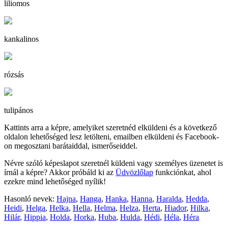
liliomos
kankalinos
rózsás
tulipános
Kattints arra a képre, amelyiket szeretnéd elküldeni és a következő
oldalon lehetőséged lesz letölteni, emailben elküldeni és Facebook-
on megosztani barátaiddal, ismerőseiddel.
Névre szóló képeslapot szeretnél küldeni vagy személyes üzenetet is
írnál a képre? Akkor próbáld ki az
Üdvözlőlap
funkciónkat, ahol
ezekre mind lehetőséged nyílik!
Hasonló nevek:
Hajna
,
Hanga
,
Hanka
,
Hanna
,
Haralda
,
Hedda
,
Heidi
,
Helga
,
Helka
,
Hella
,
Helma
,
Helza
,
Herta
,
Hiador
,
Hilka
,
Hilár
,
Hippia
,
Holda
,
Horka
,
Huba
,
Hulda
,
Hédi
,
Héla
,
Héra