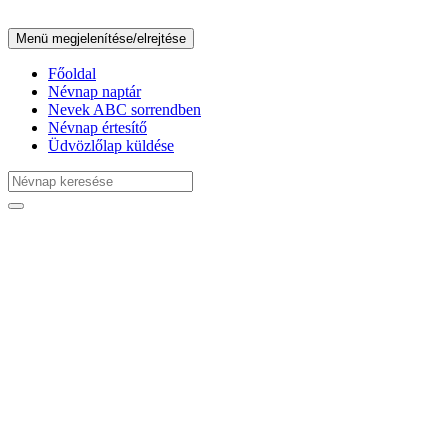
Menü megjelenítése/elrejtése
Főoldal
Névnap naptár
Nevek ABC sorrendben
Névnap értesítő
Üdvözlőlap küldése