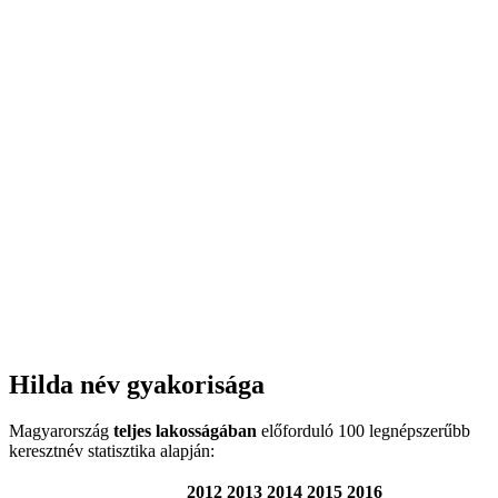
Hilda név gyakorisága
Magyarország
teljes lakosságában
előforduló 100 legnépszerűbb
keresztnév statisztika alapján:
2012
2013
2014
2015
2016