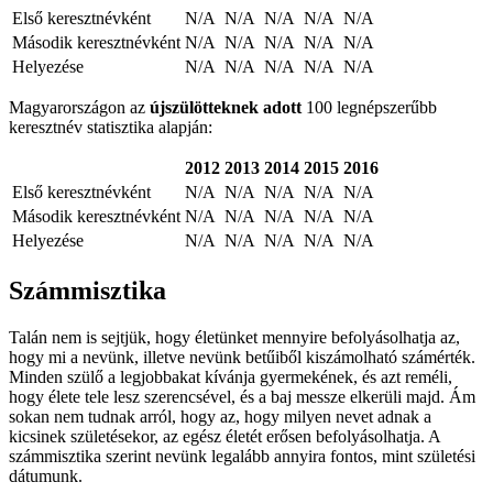
Első keresztnévként
N/A
N/A
N/A
N/A
N/A
Második keresztnévként
N/A
N/A
N/A
N/A
N/A
Helyezése
N/A
N/A
N/A
N/A
N/A
Magyarországon az
újszülötteknek adott
100 legnépszerűbb
keresztnév statisztika alapján:
2012
2013
2014
2015
2016
Első keresztnévként
N/A
N/A
N/A
N/A
N/A
Második keresztnévként
N/A
N/A
N/A
N/A
N/A
Helyezése
N/A
N/A
N/A
N/A
N/A
Számmisztika
Talán nem is sejtjük, hogy életünket mennyire befolyásolhatja az,
hogy mi a nevünk, illetve nevünk betűiből kiszámolható számérték.
Minden szülő a legjobbakat kívánja gyermekének, és azt reméli,
hogy élete tele lesz szerencsével, és a baj messze elkerüli majd. Ám
sokan nem tudnak arról, hogy az, hogy milyen nevet adnak a
kicsinek születésekor, az egész életét erősen befolyásolhatja. A
számmisztika szerint nevünk legalább annyira fontos, mint születési
dátumunk.