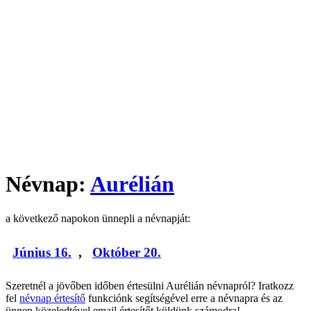
Névnap:
Aurélián
a következő napokon ünnepli a névnapját:
Június 16.
,
Október 20.
Szeretnél a jövőben időben értesülni Aurélián névnapról? Iratkozz
fel
névnap értesítő
funkciónk segítségével erre a névnapra és az
ünnep közeledtével email értesítőt küldünk számodra!