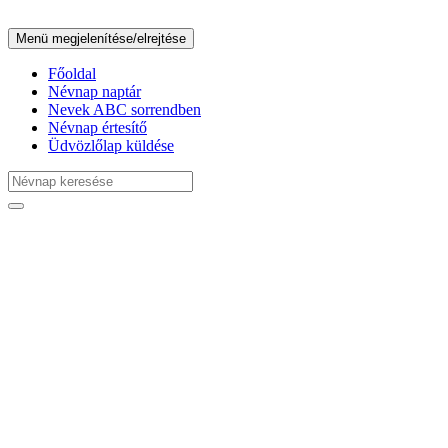
Menü megjelenítése/elrejtése
Főoldal
Névnap naptár
Nevek ABC sorrendben
Névnap értesítő
Üdvözlőlap küldése