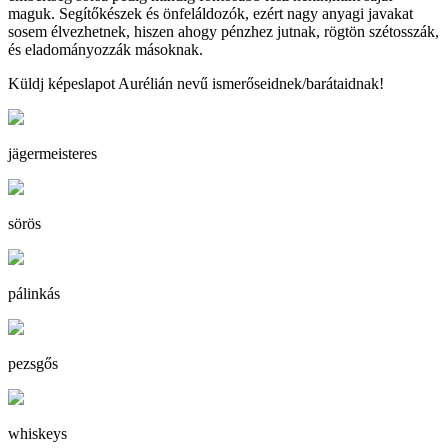
maguk. Segítőkészek és önfeláldozók, ezért nagy anyagi javakat
sosem élvezhetnek, hiszen ahogy pénzhez jutnak, rögtön szétosszák,
és eladományozzák másoknak.
Küldj képeslapot Aurélián nevű ismerőseidnek/barátaidnak!
jägermeisteres
sörös
pálinkás
pezsgős
whiskeys