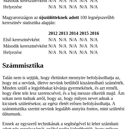
Második keresztnévként
N/A
N/A
N/A
N/A
N/A
Helyezése
N/A
N/A
N/A
N/A
N/A
Magyarországon az
újszülötteknek adott
100 legnépszerűbb
keresztnév statisztika alapján:
2012
2013
2014
2015
2016
Első keresztnévként
N/A
N/A
N/A
N/A
N/A
Második keresztnévként
N/A
N/A
N/A
N/A
N/A
Helyezése
N/A
N/A
N/A
N/A
N/A
Számmisztika
Talán nem is sejtjük, hogy életünket mennyire befolyásolhatja az,
hogy mi a nevünk, illetve nevünk betűiből kiszámolható számérték.
Minden szülő a legjobbakat kívánja gyermekének, és azt reméli,
hogy élete tele lesz szerencsével, és a baj messze elkerüli majd. Ám
sokan nem tudnak arról, hogy az, hogy milyen nevet adnak a
kicsinek születésekor, az egész életét erősen befolyásolhatja. A
számmisztika szerint nevünk legalább annyira fontos, mint születési
dátumunk.
Ennek az egyszerű technikának a segítségével ki lehet számítani
adott név rezgésszámát, ezáltal pedig kideríthetjük, hogy milyen