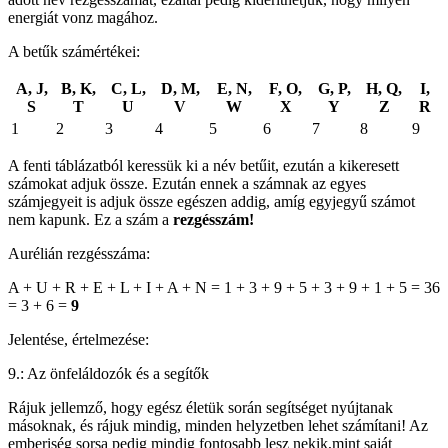
energiát vonz magához.
A betűk számértékei:
A, J,
B, K,
C, L,
D, M,
E, N,
F, O,
G, P,
H, Q,
I,
S
T
U
V
W
X
Y
Z
R
1
2
3
4
5
6
7
8
9
A fenti táblázatból keressük ki a név betűit, ezután a kikeresett
számokat adjuk össze. Ezután ennek a számnak az egyes
számjegyeit is adjuk össze egészen addig, amíg egyjegyű számot
nem kapunk. Ez a szám a
rezgésszám!
Aurélián rezgésszáma:
A + U + R + E + L + I + A + N = 1 + 3 + 9 + 5 + 3 + 9 + 1 + 5 = 36
= 3 + 6 =
9
Jelentése, értelmezése:
9.: Az önfeláldozók és a segítők
Rájuk jellemző, hogy egész életük során segítséget nyújtanak
másoknak, és rájuk mindig, minden helyzetben lehet számítani! Az
emberiség sorsa pedig mindig fontosabb lesz nekik,mint saját