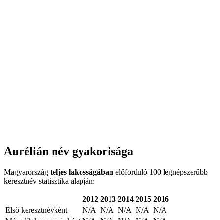
Aurélián név gyakorisága
Magyarország
teljes lakosságában
előforduló 100 legnépszerűbb
keresztnév statisztika alapján:
2012
2013
2014
2015
2016
Első keresztnévként
N/A
N/A
N/A
N/A
N/A