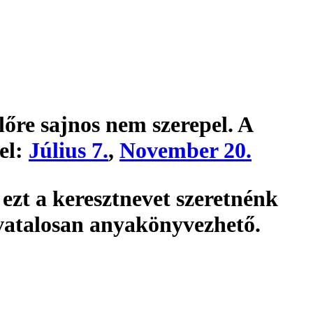
lőre sajnos nem szerepel. A
el:
Július 7.
,
November 20.
zt a keresztnevet szeretnénk
vatalosan
anyakönyvezhető
.