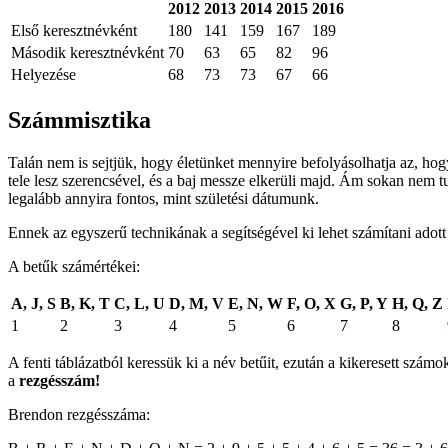
2012
2013
2014
2015
2016
Első keresztnévként
180
141
159
167
189
Második keresztnévként
70
63
65
82
96
Helyezése
68
73
73
67
66
Számmisztika
Talán nem is sejtjük, hogy életünket mennyire befolyásolhatja az, ho
tele lesz szerencsével, és a baj messze elkerüli majd. Ám sokan nem t
legalább annyira fontos, mint születési dátumunk.
Ennek az egyszerű technikának a segítségével ki lehet számítani adot
A betűk számértékei:
A, J, S
B, K, T
C, L, U
D, M, V
E, N, W
F, O, X
G, P, Y
H, Q, Z
1
2
3
4
5
6
7
8
A fenti táblázatból keressük ki a név betűit, ezután a kikeresett sz
a
rezgésszám!
Brendon rezgésszáma: