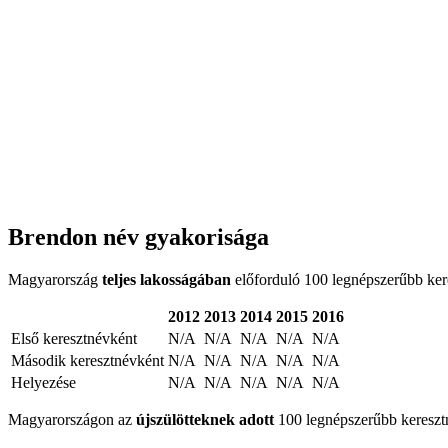
Brendon név gyakorisága
Magyarország
teljes lakosságában
előforduló 100 legnépszerűbb keres
2012
2013
2014
2015
2016
Első keresztnévként
N/A
N/A
N/A
N/A
N/A
Második keresztnévként
N/A
N/A
N/A
N/A
N/A
Helyezése
N/A
N/A
N/A
N/A
N/A
Magyarországon az
újszülötteknek adott
100 legnépszerűbb keresztné