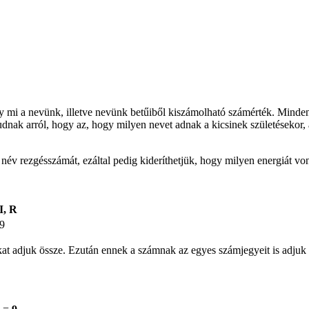
gy mi a nevünk, illetve nevünk betűiből kiszámolható számérték. Minden
udnak arról, hogy az, hogy milyen nevet adnak a kicsinek születésekor, 
t név rezgésszámát, ezáltal pedig kideríthetjük, hogy milyen energiát v
I, R
9
ámokat adjuk össze. Ezután ennek a számnak az egyes számjegyeit is ad