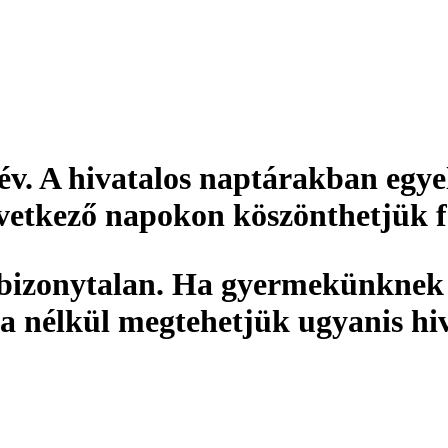
év
. A hivatalos naptárakban egye
övetkező napokon köszönthetjük f
bizonytalan. Ha gyermekünknek e
a nélkül megtehetjük ugyanis hi