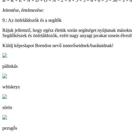
B + R + E + N + D + O + N = 2 + 9 + 5 + 5 + 4 + 6 + 5 = 36 = 3 + 
Jelentése, értelmezése:
9.: Az önfeláldozók és a segítők
Rájuk jellemző, hogy egész életük során segítséget nyújtanak másokna
Segítőkészek és önfeláldozók, ezért nagy anyagi javakat sosem élve
Küldj képeslapot Brendon nevű ismerőseidnek/barátaidnak!
pálinkás
whiskeys
sörös
pezsgős