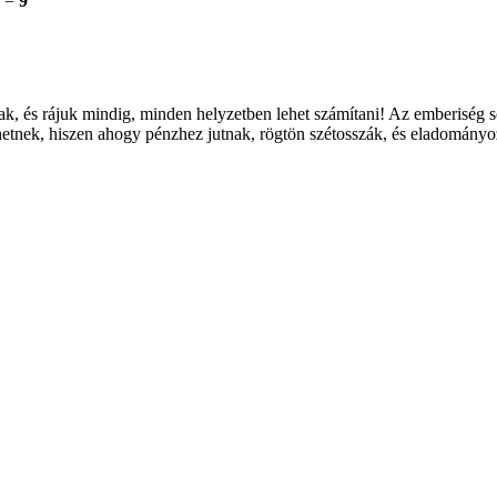
6 =
9
k, és rájuk mindig, minden helyzetben lehet számítani! Az emberiség s
zhetnek, hiszen ahogy pénzhez jutnak, rögtön szétosszák, és eladomán