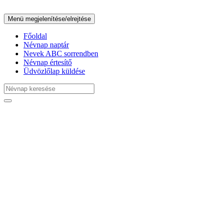
Menü megjelenítése/elrejtése
Főoldal
Névnap naptár
Nevek ABC sorrendben
Névnap értesítő
Üdvözlőlap küldése