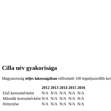
Cilla név gyakorisága
Magyarország
teljes lakosságában
előforduló 100 legnépszerűbb keres
2012
2013
2014
2015
2016
Első keresztnévként
N/A
N/A
N/A
N/A
N/A
Második keresztnévként
N/A
N/A
N/A
N/A
N/A
Helyezése
N/A
N/A
N/A
N/A
N/A