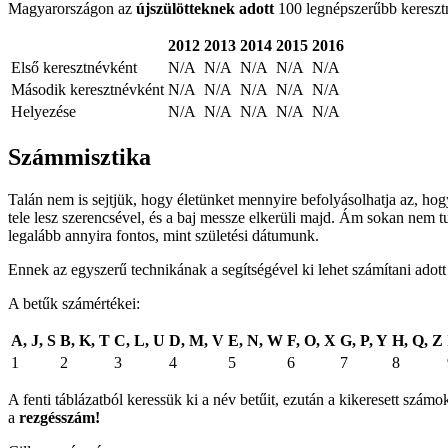
Magyarországon az
újszülötteknek adott
100 legnépszerűbb keresztné
2012
2013
2014
2015
2016
Első keresztnévként
N/A
N/A
N/A
N/A
N/A
Második keresztnévként
N/A
N/A
N/A
N/A
N/A
Helyezése
N/A
N/A
N/A
N/A
N/A
Számmisztika
Talán nem is sejtjük, hogy életünket mennyire befolyásolhatja az, ho
tele lesz szerencsével, és a baj messze elkerüli majd. Ám sokan nem t
legalább annyira fontos, mint születési dátumunk.
Ennek az egyszerű technikának a segítségével ki lehet számítani adot
A betűk számértékei:
A, J, S
B, K, T
C, L, U
D, M, V
E, N, W
F, O, X
G, P, Y
H, Q, Z
1
2
3
4
5
6
7
8
A fenti táblázatból keressük ki a név betűit, ezután a kikeresett sz
a
rezgésszám!