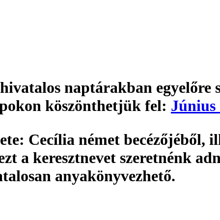
 hivatalos naptárakban egyelőre s
apokon köszönthetjük fel:
Június 
ete:
Cecília német becézőjéből, ill
t a keresztnevet szeretnénk adn
atalosan
anyakönyvezhető
.