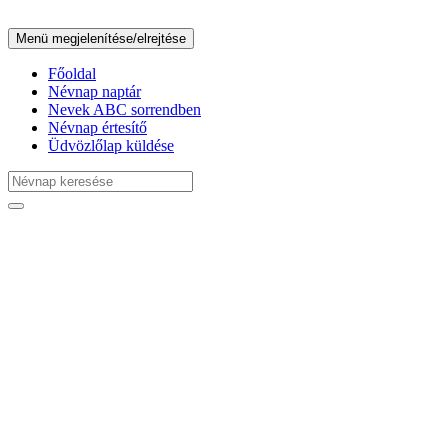
Menü megjelenítése/elrejtése
Főoldal
Névnap naptár
Nevek ABC sorrendben
Névnap értesítő
Üdvözlőlap küldése