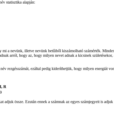
v statisztika alapján:
gy mi a nevünk, illetve nevünk betűiből kiszámolható számérték. Minden
udnak arról, hogy az, hogy milyen nevet adnak a kicsinek születésekor, 
t név rezgésszámát, ezáltal pedig kideríthetjük, hogy milyen energiát v
I, R
9
ámokat adjuk össze. Ezután ennek a számnak az egyes számjegyeit is ad