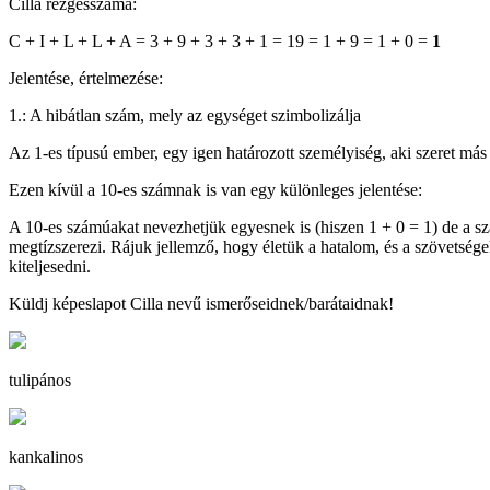
Cilla rezgésszáma:
C + I + L + L + A = 3 + 9 + 3 + 3 + 1 = 19 = 1 + 9 = 1 + 0 =
1
Jelentése, értelmezése:
1.: A hibátlan szám, mely az egységet szimbolizálja
Az 1-es típusú ember, egy igen határozott személyiség, aki szeret más é
Ezen kívül a 10-es számnak is van egy különleges jelentése:
A 10-es számúakat nevezhetjük egyesnek is (hiszen 1 + 0 = 1) de a s
megtízszerezi. Rájuk jellemző, hogy életük a hatalom, és a szövetség
kiteljesedni.
Küldj képeslapot Cilla nevű ismerőseidnek/barátaidnak!
tulipános
kankalinos