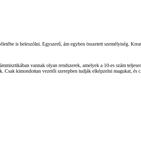
letébe is beleszólni. Egyszerű, ám egyben összetett személyiség. Kreatív
zámmisztikában vannak olyan rendszerek, amelyek a 10-es szám teljesen
ek. Csak kimondottan vezetői szerepben tudják elképzelni magukat, és c