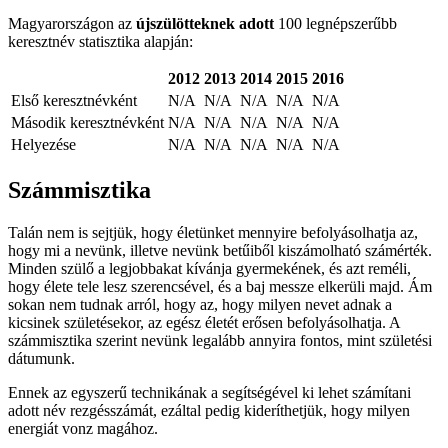
Magyarországon az
újszülötteknek adott
100 legnépszerűbb
keresztnév statisztika alapján:
2012
2013
2014
2015
2016
Első keresztnévként
N/A
N/A
N/A
N/A
N/A
Második keresztnévként
N/A
N/A
N/A
N/A
N/A
Helyezése
N/A
N/A
N/A
N/A
N/A
Számmisztika
Talán nem is sejtjük, hogy életünket mennyire befolyásolhatja az,
hogy mi a nevünk, illetve nevünk betűiből kiszámolható számérték.
Minden szülő a legjobbakat kívánja gyermekének, és azt reméli,
hogy élete tele lesz szerencsével, és a baj messze elkerüli majd. Ám
sokan nem tudnak arról, hogy az, hogy milyen nevet adnak a
kicsinek születésekor, az egész életét erősen befolyásolhatja. A
számmisztika szerint nevünk legalább annyira fontos, mint születési
dátumunk.
Ennek az egyszerű technikának a segítségével ki lehet számítani
adott név rezgésszámát, ezáltal pedig kideríthetjük, hogy milyen
energiát vonz magához.