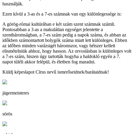
használják.
Ezen kívül a 3-as és a 7-es számnak van egy különlegessége is:
A görög-római kultúrában e két szám szent számnak számít.
Pontosabban a 3-as a makulátlan egységet jelentette a
szentháromságban, a 7-es szám pedig a napok száma, és abban az
időkben számontartott bolygók száma miatt lett különleges. Ebben
az időben minden varázsigét háromszor, vagy hétszer kellett
elismételniük ahhoz, hogy hasson. Az orvoslásban is különleges volt
a 7-es szám, hiszen úgy tartották hogyha a haldokló egyén a 7.
napot túléli akkor felépül, és életben fog maradni.
Küldj képeslapot Círus nevű ismerőseidnek/barátaidnak!
jägermeisteres
sörös