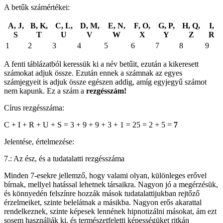
A betűk számértékei:
A, J,
B, K,
C, L,
D, M,
E, N,
F, O,
G, P,
H, Q,
I,
S
T
U
V
W
X
Y
Z
R
1
2
3
4
5
6
7
8
9
A fenti táblázatból keressük ki a név betűit, ezután a kikeresett
számokat adjuk össze. Ezután ennek a számnak az egyes
számjegyeit is adjuk össze egészen addig, amíg egyjegyű számot
nem kapunk. Ez a szám a
rezgésszám!
Círus rezgésszáma:
C + I + R + U + S = 3 + 9 + 9 + 3 + 1 = 25 = 2 + 5 =
7
Jelentése, értelmezése:
7.: Az ész, és a tudatalatti rezgésszáma
Minden 7-esekre jellemző, hogy valami olyan, különleges erővel
bírnak, mellyel hatással lehetnek társaikra. Nagyon jó a megérzésük,
és könnyedén felszínre hozzák mások tudatalattijukban rejtőző
érzelmeiket, szinte belelátnak a másikba. Nagyon erős akarattal
rendelkeznek, szinte képesek lennének hipnotizálni másokat, ám ezt
sosem használják ki, és természetfeletti képességüket ritkán