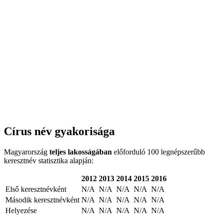
Círus név gyakorisága
Magyarország
teljes lakosságában
előforduló 100 legnépszerűbb
keresztnév statisztika alapján:
2012
2013
2014
2015
2016
Első keresztnévként
N/A
N/A
N/A
N/A
N/A
Második keresztnévként
N/A
N/A
N/A
N/A
N/A
Helyezése
N/A
N/A
N/A
N/A
N/A