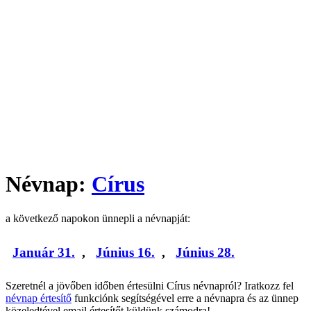
Névnap:
Círus
a következő napokon ünnepli a névnapját:
Január 31.
,
Június 16.
,
Június 28.
Szeretnél a jövőben időben értesülni Círus névnapról? Iratkozz fel
névnap értesítő
funkciónk segítségével erre a névnapra és az ünnep
közeledtével email értesítőt küldünk számodra!