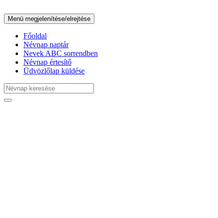
Menü megjelenítése/elrejtése
Főoldal
Névnap naptár
Nevek ABC sorrendben
Névnap értesítő
Üdvözlőlap küldése