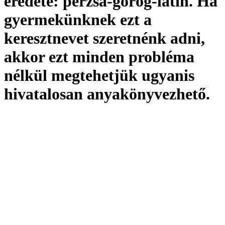
eredete:
perzsa-görög-latin. Ha
gyermekünknek ezt a
keresztnevet szeretnénk adni,
akkor ezt minden probléma
nélkül megtehetjük ugyanis
hivatalosan
anyakönyvezhető
.