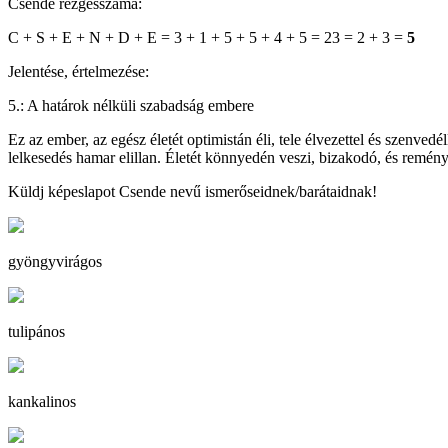
Csende rezgésszáma:
C + S + E + N + D + E = 3 + 1 + 5 + 5 + 4 + 5 = 23 = 2 + 3 =
5
Jelentése, értelmezése:
5.: A határok nélküli szabadság embere
Ez az ember, az egész életét optimistán éli, tele élvezettel és szenvedé
lelkesedés hamar elillan. Életét könnyedén veszi, bizakodó, és reménye
Küldj képeslapot Csende nevű ismerőseidnek/barátaidnak!
gyöngyvirágos
tulipános
kankalinos