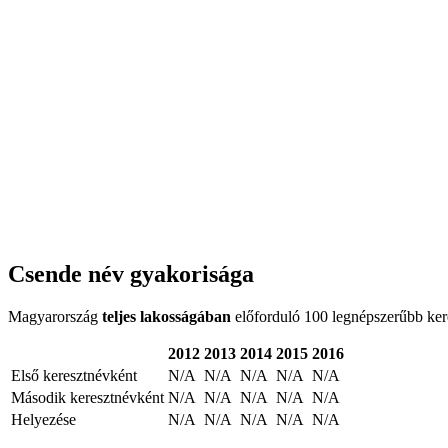
Csende név gyakorisága
Magyarország
teljes lakosságában
előforduló 100 legnépszerűbb keres
2012
2013
2014
2015
2016
Első keresztnévként
N/A
N/A
N/A
N/A
N/A
Második keresztnévként
N/A
N/A
N/A
N/A
N/A
Helyezése
N/A
N/A
N/A
N/A
N/A