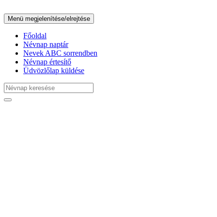
Menü megjelenítése/elrejtése
Főoldal
Névnap naptár
Nevek ABC sorrendben
Névnap értesítő
Üdvözlőlap küldése