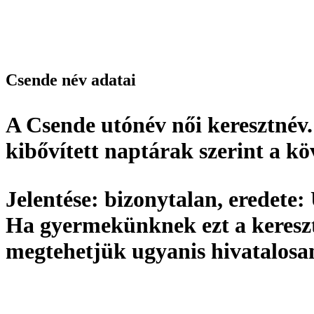
Csende név adatai
A Csende utónév
női keresztnév
kibővített naptárak szerint a k
Jelentése:
bizonytalan,
eredete:
Ha gyermekünknek ezt a kereszt
megtehetjük ugyanis hivatalos