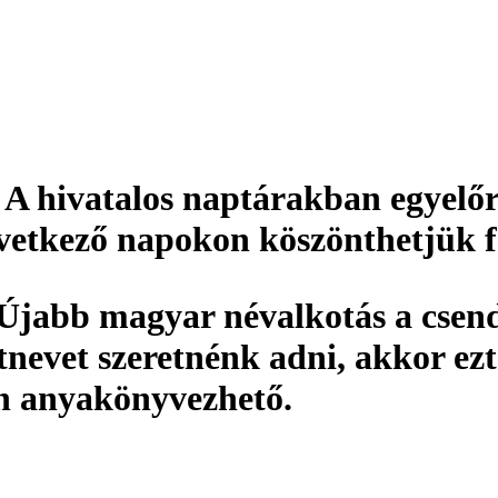
. A hivatalos naptárakban egyelőr
övetkező napokon köszönthetjük f
Újabb magyar névalkotás a csend 
nevet szeretnénk adni, akkor ez
an
anyakönyvezhető
.