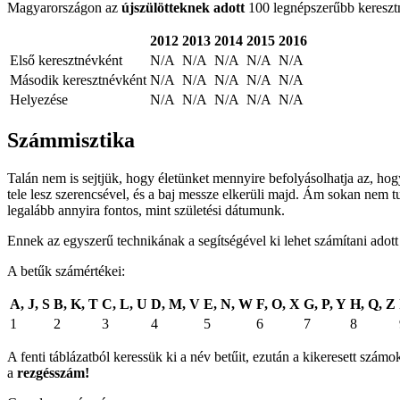
Magyarországon az
újszülötteknek adott
100 legnépszerűbb keresztné
2012
2013
2014
2015
2016
Első keresztnévként
N/A
N/A
N/A
N/A
N/A
Második keresztnévként
N/A
N/A
N/A
N/A
N/A
Helyezése
N/A
N/A
N/A
N/A
N/A
Számmisztika
Talán nem is sejtjük, hogy életünket mennyire befolyásolhatja az, ho
tele lesz szerencsével, és a baj messze elkerüli majd. Ám sokan nem t
legalább annyira fontos, mint születési dátumunk.
Ennek az egyszerű technikának a segítségével ki lehet számítani adot
A betűk számértékei:
A, J, S
B, K, T
C, L, U
D, M, V
E, N, W
F, O, X
G, P, Y
H, Q, Z
1
2
3
4
5
6
7
8
A fenti táblázatból keressük ki a név betűit, ezután a kikeresett sz
a
rezgésszám!