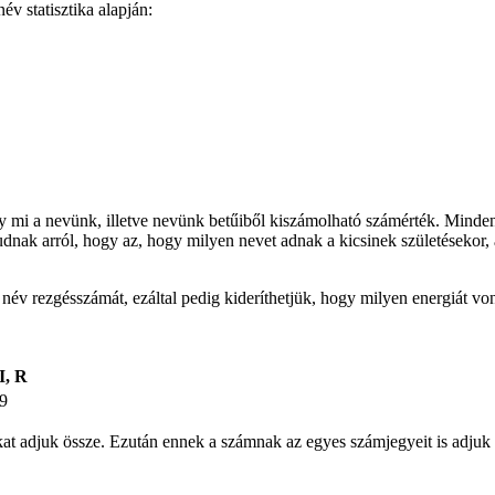
v statisztika alapján:
gy mi a nevünk, illetve nevünk betűiből kiszámolható számérték. Minden
udnak arról, hogy az, hogy milyen nevet adnak a kicsinek születésekor, 
t név rezgésszámát, ezáltal pedig kideríthetjük, hogy milyen energiát v
I, R
9
ámokat adjuk össze. Ezután ennek a számnak az egyes számjegyeit is ad