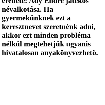
eredete:
Ady Endre játékos
névalkotása. Ha
gyermekünknek ezt a
keresztnevet szeretnénk adni,
akkor ezt minden probléma
nélkül megtehetjük ugyanis
hivatalosan
anyakönyvezhető
.