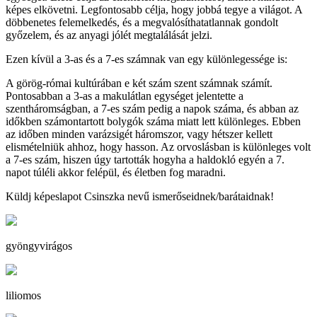
képes elkövetni. Legfontosabb célja, hogy jobbá tegye a világot. A
döbbenetes felemelkedés, és a megvalósíthatatlannak gondolt
győzelem, és az anyagi jólét megtalálását jelzi.
Ezen kívül a 3-as és a 7-es számnak van egy különlegessége is:
A görög-római kultúrában e két szám szent számnak számít.
Pontosabban a 3-as a makulátlan egységet jelentette a
szentháromságban, a 7-es szám pedig a napok száma, és abban az
időkben számontartott bolygók száma miatt lett különleges. Ebben
az időben minden varázsigét háromszor, vagy hétszer kellett
elismételniük ahhoz, hogy hasson. Az orvoslásban is különleges volt
a 7-es szám, hiszen úgy tartották hogyha a haldokló egyén a 7.
napot túléli akkor felépül, és életben fog maradni.
Küldj képeslapot Csinszka nevű ismerőseidnek/barátaidnak!
gyöngyvirágos
liliomos