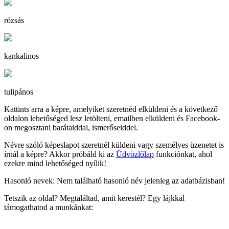
rózsás
kankalinos
tulipános
Kattints arra a képre, amelyiket szeretnéd elküldeni és a következő
oldalon lehetőséged lesz letölteni, emailben elküldeni és Facebook-
on megosztani barátaiddal, ismerőseiddel.
Névre szóló képeslapot szeretnél küldeni vagy személyes üzenetet is
írnál a képre? Akkor próbáld ki az
Üdvözlőlap
funkciónkat, ahol
ezekre mind lehetőséged nyílik!
Hasonló nevek: Nem található hasonló név jelenleg az adatbázisban!
Tetszik az oldal? Megtaláltad, amit kerestél? Egy lájkkal
támogathatod a munkánkat: