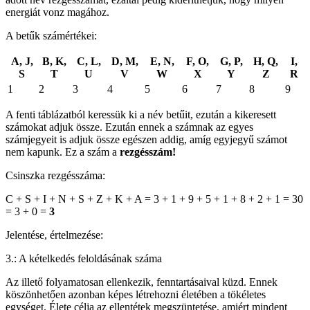
energiát vonz magához.
A betűk számértékei:
A, J,
B, K,
C, L,
D, M,
E, N,
F, O,
G, P,
H, Q,
I,
S
T
U
V
W
X
Y
Z
R
1
2
3
4
5
6
7
8
9
A fenti táblázatból keressük ki a név betűit, ezután a kikeresett
számokat adjuk össze. Ezután ennek a számnak az egyes
számjegyeit is adjuk össze egészen addig, amíg egyjegyű számot
nem kapunk. Ez a szám a
rezgésszám!
Csinszka rezgésszáma:
C + S + I + N + S + Z + K + A = 3 + 1 + 9 + 5 + 1 + 8 + 2 + 1 = 30
= 3 + 0 =
3
Jelentése, értelmezése:
3.: A kételkedés feloldásának száma
Az illető folyamatosan ellenkezik, fenntartásaival küzd. Ennek
köszönhetően azonban képes létrehozni életében a tökéletes
egységet. Élete célja az ellentétek megszüntetése, amiért mindent