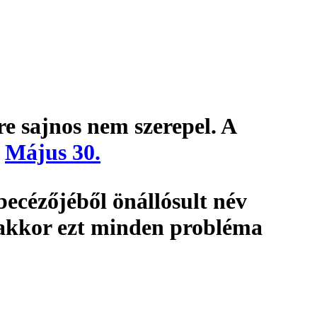
re sajnos nem szerepel. A
:
Május 30.
ecézőjéből önállósult név
 akkor ezt minden probléma