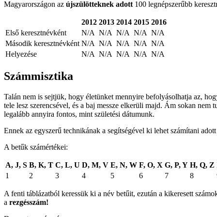
Magyarországon az
újszülötteknek adott
100 legnépszerűbb keresztné
2012
2013
2014
2015
2016
Első keresztnévként
N/A
N/A
N/A
N/A
N/A
Második keresztnévként
N/A
N/A
N/A
N/A
N/A
Helyezése
N/A
N/A
N/A
N/A
N/A
Számmisztika
Talán nem is sejtjük, hogy életünket mennyire befolyásolhatja az, ho
tele lesz szerencsével, és a baj messze elkerüli majd. Ám sokan nem t
legalább annyira fontos, mint születési dátumunk.
Ennek az egyszerű technikának a segítségével ki lehet számítani adot
A betűk számértékei:
A, J, S
B, K, T
C, L, U
D, M, V
E, N, W
F, O, X
G, P, Y
H, Q, Z
1
2
3
4
5
6
7
8
A fenti táblázatból keressük ki a név betűit, ezután a kikeresett sz
a
rezgésszám!