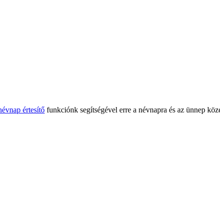
névnap értesítő
funkciónk segítségével erre a névnapra és az ünnep köze