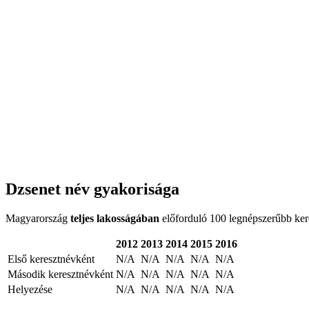
Dzsenet név gyakorisága
Magyarország
teljes lakosságában
előforduló 100 legnépszerűbb keres
2012
2013
2014
2015
2016
Első keresztnévként
N/A
N/A
N/A
N/A
N/A
Második keresztnévként
N/A
N/A
N/A
N/A
N/A
Helyezése
N/A
N/A
N/A
N/A
N/A