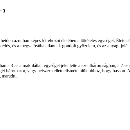
 =
3
hetően azonban képes létrehozni életében a tökéletes egységet. Élete cé
edés, és a megvalósíthatatlannak gondolt győzelem, és az anyagi jólét m
an a 3-as a makulátlan egységet jelentette a szentháromságban, a 7-es
t háromszor, vagy hétszer kellett elismételniük ahhoz, hogy hasson. Az
g maradni.