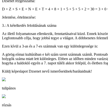
Dzsenet rezgésszáma:
D + Z + S + E + N + E + T = 4 + 8 + 1 + 5 + 5 + 5 + 2 = 30 = 3 + 0
Jelentése, értelmezése:
3.: A kételkedés feloldásának száma
Az illető folyamatosan ellenkezik, fenntartásaival küzd. Ennek köszön
Legfontosabb célja, hogy jobbá tegye a világot. A döbbenetes felemelk
Ezen kívül a 3-as és a 7-es számnak van egy különlegessége is:
A görög-római kultúrában e két szám szent számnak számít. Pontosabb
bolygók száma miatt lett különleges. Ebben az időben minden varázsigé
hogyha a haldokló egyén a 7. napot túléli akkor felépül, és életben fo
Küldj képeslapot Dzsenet nevű ismerőseidnek/barátaidnak!
tulipános
rózsás