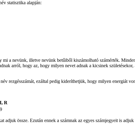
v statisztika alapján:
gy mi a nevünk, illetve nevünk betűiből kiszámolható számérték. Minden
udnak arról, hogy az, hogy milyen nevet adnak a kicsinek születésekor, 
t név rezgésszámát, ezáltal pedig kideríthetjük, hogy milyen energiát v
I, R
9
ámokat adjuk össze. Ezután ennek a számnak az egyes számjegyeit is ad