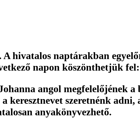
. A hivatalos naptárakban egyelő
övetkező napon köszönthetjük fel
Johanna angol megfelelőjének a b
 a keresztnevet szeretnénk adni,
atalosan
anyakönyvezhető
.