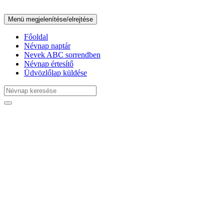
Menü megjelenítése/elrejtése
Főoldal
Névnap naptár
Nevek ABC sorrendben
Névnap értesítő
Üdvözlőlap küldése