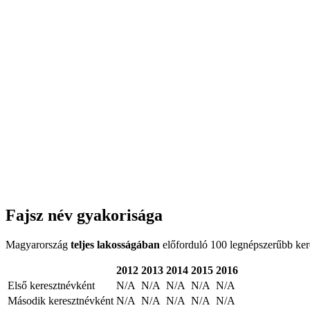
Fajsz név gyakorisága
Magyarország
teljes lakosságában
előforduló 100 legnépszerűbb keres
2012
2013
2014
2015
2016
Első keresztnévként
N/A
N/A
N/A
N/A
N/A
Második keresztnévként
N/A
N/A
N/A
N/A
N/A