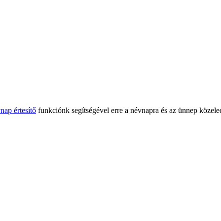
nap értesítő
funkciónk segítségével erre a névnapra és az ünnep közeled