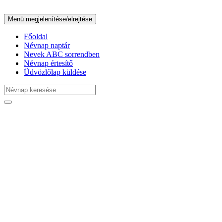
Menü megjelenítése/elrejtése
Főoldal
Névnap naptár
Nevek ABC sorrendben
Névnap értesítő
Üdvözlőlap küldése