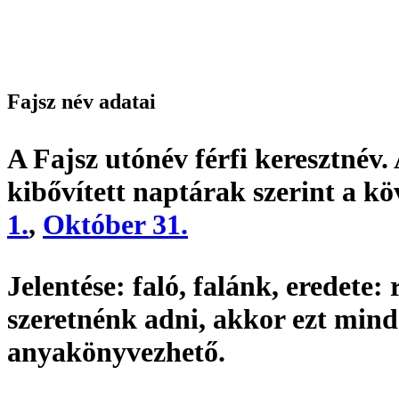
Fajsz név adatai
A Fajsz utónév
férfi keresztnév
.
kibővített naptárak szerint a k
1.
,
Október 31.
Jelentése:
faló, falánk,
eredete:
r
szeretnénk adni, akkor ezt min
anyakönyvezhető
.