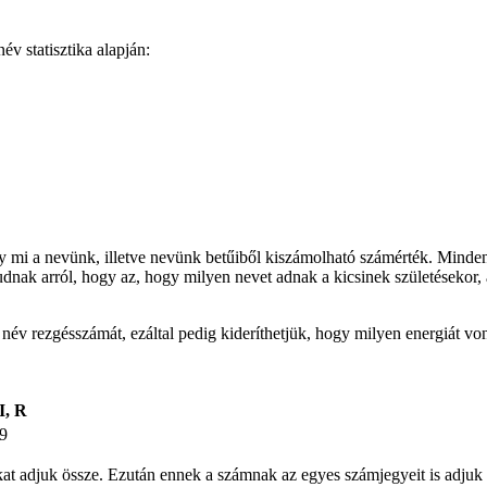
v statisztika alapján:
gy mi a nevünk, illetve nevünk betűiből kiszámolható számérték. Minden
udnak arról, hogy az, hogy milyen nevet adnak a kicsinek születésekor, 
t név rezgésszámát, ezáltal pedig kideríthetjük, hogy milyen energiát v
I, R
9
ámokat adjuk össze. Ezután ennek a számnak az egyes számjegyeit is ad