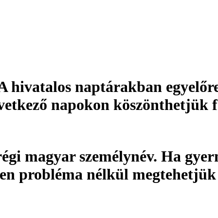
 A hivatalos naptárakban egyelőre
övetkező napokon köszönthetjük f
égi magyar személynév. Ha gyer
den probléma nélkül megtehetjük