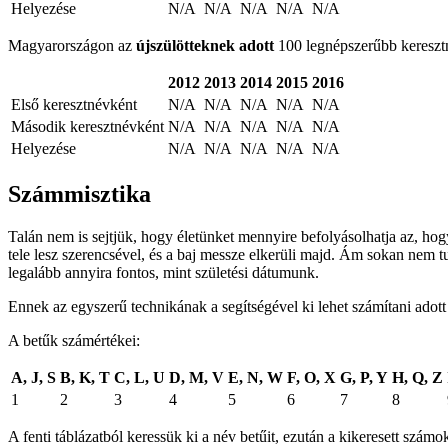
Helyezése
N/A
N/A
N/A
N/A
N/A
Magyarországon az
újszülötteknek adott
100 legnépszerűbb keresztné
2012
2013
2014
2015
2016
Első keresztnévként
N/A
N/A
N/A
N/A
N/A
Második keresztnévként
N/A
N/A
N/A
N/A
N/A
Helyezése
N/A
N/A
N/A
N/A
N/A
Számmisztika
Talán nem is sejtjük, hogy életünket mennyire befolyásolhatja az, ho
tele lesz szerencsével, és a baj messze elkerüli majd. Ám sokan nem t
legalább annyira fontos, mint születési dátumunk.
Ennek az egyszerű technikának a segítségével ki lehet számítani adot
A betűk számértékei:
A, J, S
B, K, T
C, L, U
D, M, V
E, N, W
F, O, X
G, P, Y
H, Q, Z
1
2
3
4
5
6
7
8
A fenti táblázatból keressük ki a név betűit, ezután a kikeresett sz