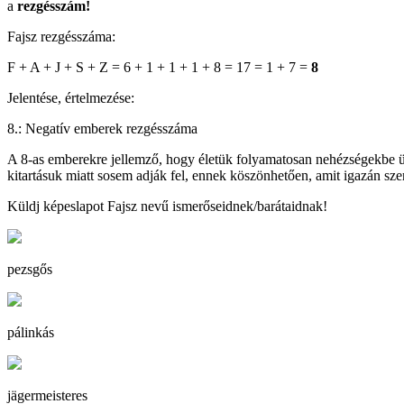
a
rezgésszám!
Fajsz rezgésszáma:
F + A + J + S + Z = 6 + 1 + 1 + 1 + 8 = 17 = 1 + 7 =
8
Jelentése, értelmezése:
8.: Negatív emberek rezgésszáma
A 8-as emberekre jellemző, hogy életük folyamatosan nehézségekbe ütk
kitartásuk miatt sosem adják fel, ennek köszönhetően, amit igazán szer
Küldj képeslapot Fajsz nevű ismerőseidnek/barátaidnak!
pezsgős
pálinkás
jägermeisteres