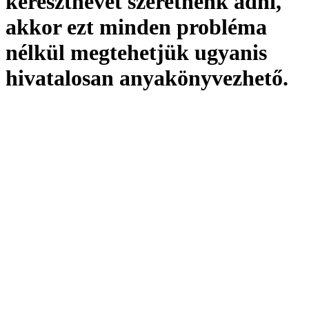
keresztnevet szeretnénk adni,
akkor ezt minden probléma
nélkül megtehetjük ugyanis
hivatalosan
anyakönyvezhető
.