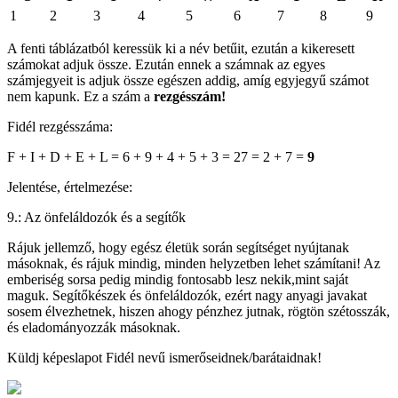
1
2
3
4
5
6
7
8
9
A fenti táblázatból keressük ki a név betűit, ezután a kikeresett
számokat adjuk össze. Ezután ennek a számnak az egyes
számjegyeit is adjuk össze egészen addig, amíg egyjegyű számot
nem kapunk. Ez a szám a
rezgésszám!
Fidél rezgésszáma:
F + I + D + E + L = 6 + 9 + 4 + 5 + 3 = 27 = 2 + 7 =
9
Jelentése, értelmezése:
9.: Az önfeláldozók és a segítők
Rájuk jellemző, hogy egész életük során segítséget nyújtanak
másoknak, és rájuk mindig, minden helyzetben lehet számítani! Az
emberiség sorsa pedig mindig fontosabb lesz nekik,mint saját
maguk. Segítőkészek és önfeláldozók, ezért nagy anyagi javakat
sosem élvezhetnek, hiszen ahogy pénzhez jutnak, rögtön szétosszák,
és eladományozzák másoknak.
Küldj képeslapot Fidél nevű ismerőseidnek/barátaidnak!