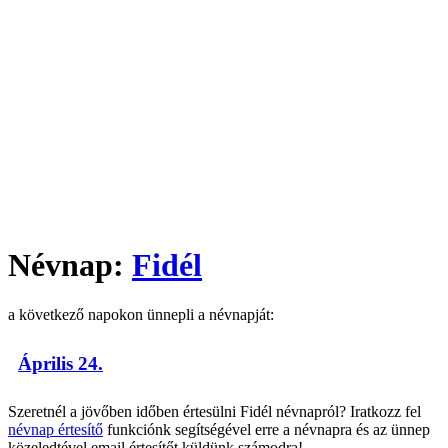
Névnap:
Fidél
a következő napokon ünnepli a névnapját:
Április 24.
Szeretnél a jövőben időben értesülni Fidél névnapról? Iratkozz fel
névnap értesítő
funkciónk segítségével erre a névnapra és az ünnep
közeledtével email értesítőt küldünk számodra!