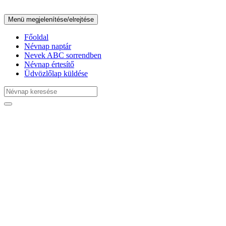
Menü megjelenítése/elrejtése
Főoldal
Névnap naptár
Nevek ABC sorrendben
Névnap értesítő
Üdvözlőlap küldése