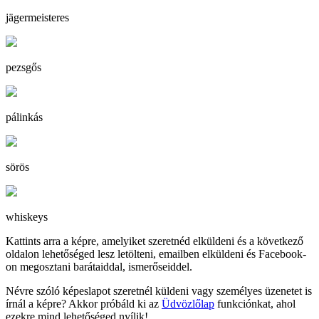
jägermeisteres
pezsgős
pálinkás
sörös
whiskeys
Kattints arra a képre, amelyiket szeretnéd elküldeni és a következő
oldalon lehetőséged lesz letölteni, emailben elküldeni és Facebook-
on megosztani barátaiddal, ismerőseiddel.
Névre szóló képeslapot szeretnél küldeni vagy személyes üzenetet is
írnál a képre? Akkor próbáld ki az
Üdvözlőlap
funkciónkat, ahol
ezekre mind lehetőséged nyílik!