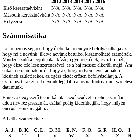
2012
2013
2014
2015
2016
Első keresztnévként
N/A
N/A
N/A
N/A
N/A
Második keresztnévként
N/A
N/A
N/A
N/A
N/A
Helyezése
N/A
N/A
N/A
N/A
N/A
Számmisztika
Talán nem is sejtjük, hogy életünket mennyire befolyásolhatja az,
hogy mi a nevünk, illetve nevünk betűiből kiszámolható számérték.
Minden szülő a legjobbakat kívánja gyermekének, és azt reméli,
hogy élete tele lesz szerencsével, és a baj messze elkerüli majd. Ám
sokan nem tudnak arról, hogy az, hogy milyen nevet adnak a
kicsinek születésekor, az egész életét erősen befolyásolhatja. A
számmisztika szerint nevünk legalább annyira fontos, mint születési
dátumunk.
Ennek az egyszerű technikának a segítségével ki lehet számítani
adott név rezgésszámát, ezáltal pedig kideríthetjük, hogy milyen
energiát vonz magához.
A betűk számértékei:
A, J,
B, K,
C, L,
D, M,
E, N,
F, O,
G, P,
H, Q,
I,
S
T
U
V
W
X
Y
Z
R