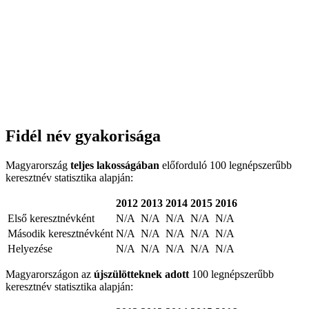
Fidél név gyakorisága
Magyarország
teljes lakosságában
előforduló 100 legnépszerűbb
keresztnév statisztika alapján:
2012
2013
2014
2015
2016
Első keresztnévként
N/A
N/A
N/A
N/A
N/A
Második keresztnévként
N/A
N/A
N/A
N/A
N/A
Helyezése
N/A
N/A
N/A
N/A
N/A
Magyarországon az
újszülötteknek adott
100 legnépszerűbb
keresztnév statisztika alapján: