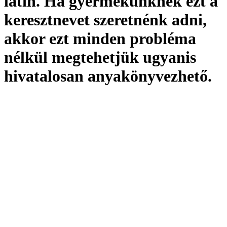
latin. Ha gyermekünknek ezt a
keresztnevet szeretnénk adni,
akkor ezt minden probléma
nélkül megtehetjük ugyanis
hivatalosan
anyakönyvezhető
.