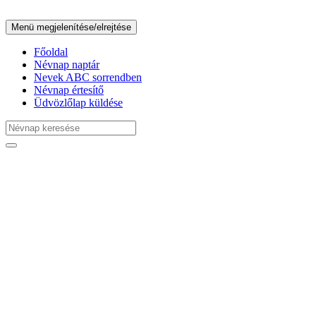
Menü megjelenítése/elrejtése
Főoldal
Névnap naptár
Nevek ABC sorrendben
Névnap értesítő
Üdvözlőlap küldése