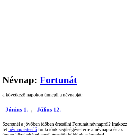
Névnap:
Fortunát
a következő napokon ünnepli a névnapját:
Június 1.
,
Július 12.
Szeretnél a jövőben időben értesülni Fortunát névnapról? Iratkozz
fel
névnap értesítő
funkciónk segítségével erre a névnapra és az
ünnep közeledtével email értesítőt küldünk számodra!