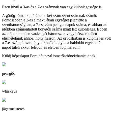
Ezen kívül a 3-as és a 7-es számnak van egy különlegessége is:
A görög-római kultúrában e két szám szent számnak számít.
Pontosabban a 3-as a makulátlan egységet jelentette a
szentháromságban, a 7-es szám pedig a napok száma, és abban az
időkben számontartott bolygók száma miatt lett különleges. Ebben
az időben minden varázsigét háromszor, vagy hétszer kellett
elismételniük ahhoz, hogy hasson. Az orvoslásban is különleges volt
a 7-es szám, hiszen úgy tartották hogyha a haldokló egyén a 7.
napot túléli akkor felépül, és életben fog maradni.
Küldj képeslapot Fortunát nevű ismerőseidnek/barátaidnak!
pezsgős
whiskeys
jägermeisteres