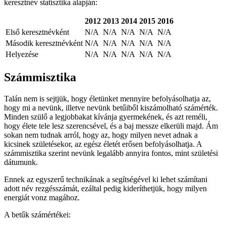
keresztnév statisztika alapján:
2012
2013
2014
2015
2016
Első keresztnévként
N/A
N/A
N/A
N/A
N/A
Második keresztnévként
N/A
N/A
N/A
N/A
N/A
Helyezése
N/A
N/A
N/A
N/A
N/A
Számmisztika
Talán nem is sejtjük, hogy életünket mennyire befolyásolhatja az,
hogy mi a nevünk, illetve nevünk betűiből kiszámolható számérték.
Minden szülő a legjobbakat kívánja gyermekének, és azt reméli,
hogy élete tele lesz szerencsével, és a baj messze elkerüli majd. Ám
sokan nem tudnak arról, hogy az, hogy milyen nevet adnak a
kicsinek születésekor, az egész életét erősen befolyásolhatja. A
számmisztika szerint nevünk legalább annyira fontos, mint születési
dátumunk.
Ennek az egyszerű technikának a segítségével ki lehet számítani
adott név rezgésszámát, ezáltal pedig kideríthetjük, hogy milyen
energiát vonz magához.
A betűk számértékei: