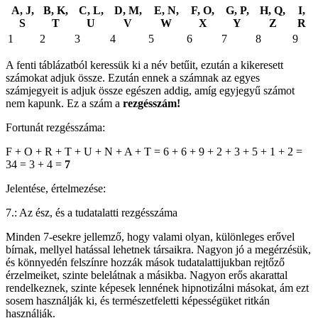
A, J,
B, K,
C, L,
D, M,
E, N,
F, O,
G, P,
H, Q,
I,
S
T
U
V
W
X
Y
Z
R
1
2
3
4
5
6
7
8
9
A fenti táblázatból keressük ki a név betűit, ezután a kikeresett
számokat adjuk össze. Ezután ennek a számnak az egyes
számjegyeit is adjuk össze egészen addig, amíg egyjegyű számot
nem kapunk. Ez a szám a
rezgésszám!
Fortunát rezgésszáma:
F + O + R + T + U + N + A + T = 6 + 6 + 9 + 2 + 3 + 5 + 1 + 2 =
34 = 3 + 4 =
7
Jelentése, értelmezése:
7.: Az ész, és a tudatalatti rezgésszáma
Minden 7-esekre jellemző, hogy valami olyan, különleges erővel
bírnak, mellyel hatással lehetnek társaikra. Nagyon jó a megérzésük,
és könnyedén felszínre hozzák mások tudatalattijukban rejtőző
érzelmeiket, szinte belelátnak a másikba. Nagyon erős akarattal
rendelkeznek, szinte képesek lennének hipnotizálni másokat, ám ezt
sosem használják ki, és természetfeletti képességüket ritkán
használják.