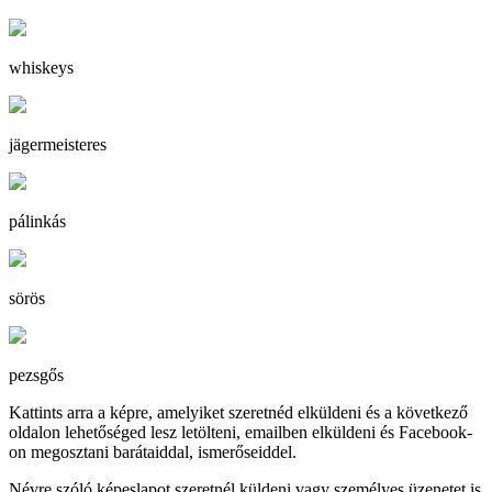
whiskeys
jägermeisteres
pálinkás
sörös
pezsgős
Kattints arra a képre, amelyiket szeretnéd elküldeni és a következő
oldalon lehetőséged lesz letölteni, emailben elküldeni és Facebook-
on megosztani barátaiddal, ismerőseiddel.
Névre szóló képeslapot szeretnél küldeni vagy személyes üzenetet is