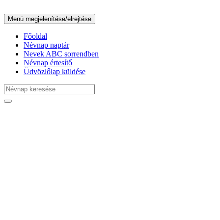
Menü megjelenítése/elrejtése
Főoldal
Névnap naptár
Nevek ABC sorrendben
Névnap értesítő
Üdvözlőlap küldése