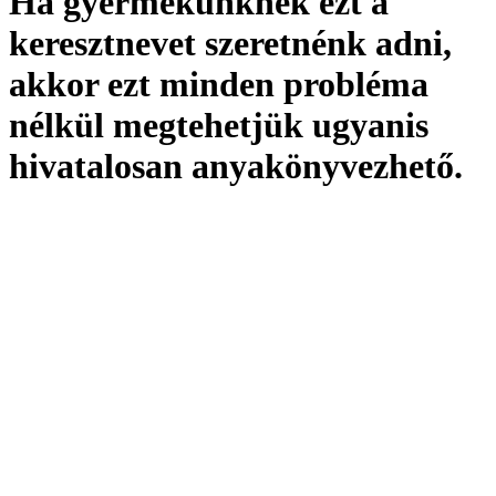
Ha gyermekünknek ezt a
keresztnevet szeretnénk adni,
akkor ezt minden probléma
nélkül megtehetjük ugyanis
hivatalosan
anyakönyvezhető
.