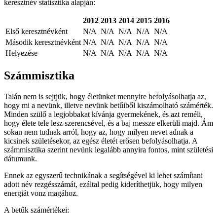
keresztnév statisztika alapján:
2012
2013
2014
2015
2016
Első keresztnévként
N/A
N/A
N/A
N/A
N/A
Második keresztnévként
N/A
N/A
N/A
N/A
N/A
Helyezése
N/A
N/A
N/A
N/A
N/A
Számmisztika
Talán nem is sejtjük, hogy életünket mennyire befolyásolhatja az,
hogy mi a nevünk, illetve nevünk betűiből kiszámolható számérték.
Minden szülő a legjobbakat kívánja gyermekének, és azt reméli,
hogy élete tele lesz szerencsével, és a baj messze elkerüli majd. Ám
sokan nem tudnak arról, hogy az, hogy milyen nevet adnak a
kicsinek születésekor, az egész életét erősen befolyásolhatja. A
számmisztika szerint nevünk legalább annyira fontos, mint születési
dátumunk.
Ennek az egyszerű technikának a segítségével ki lehet számítani
adott név rezgésszámát, ezáltal pedig kideríthetjük, hogy milyen
energiát vonz magához.
A betűk számértékei: