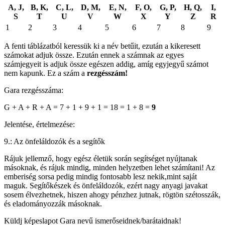
A, J,
B, K,
C, L,
D, M,
E, N,
F, O,
G, P,
H, Q,
I,
S
T
U
V
W
X
Y
Z
R
1
2
3
4
5
6
7
8
9
A fenti táblázatból keressük ki a név betűit, ezután a kikeresett
számokat adjuk össze. Ezután ennek a számnak az egyes
számjegyeit is adjuk össze egészen addig, amíg egyjegyű számot
nem kapunk. Ez a szám a
rezgésszám!
Gara rezgésszáma:
G + A + R + A = 7 + 1 + 9 + 1 = 18 = 1 + 8 =
9
Jelentése, értelmezése:
9.: Az önfeláldozók és a segítők
Rájuk jellemző, hogy egész életük során segítséget nyújtanak
másoknak, és rájuk mindig, minden helyzetben lehet számítani! Az
emberiség sorsa pedig mindig fontosabb lesz nekik,mint saját
maguk. Segítőkészek és önfeláldozók, ezért nagy anyagi javakat
sosem élvezhetnek, hiszen ahogy pénzhez jutnak, rögtön szétosszák,
és eladományozzák másoknak.
Küldj képeslapot Gara nevű ismerőseidnek/barátaidnak!