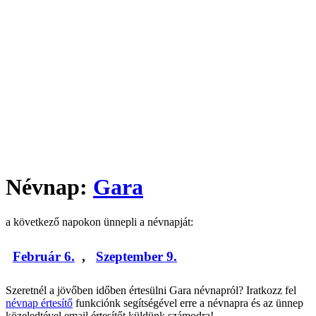
Névnap:
Gara
a következő napokon ünnepli a névnapját:
Február 6.
,
Szeptember 9.
Szeretnél a jövőben időben értesülni Gara névnapról? Iratkozz fel
névnap értesítő
funkciónk segítségével erre a névnapra és az ünnep
közeledtével email értesítőt küldünk számodra!