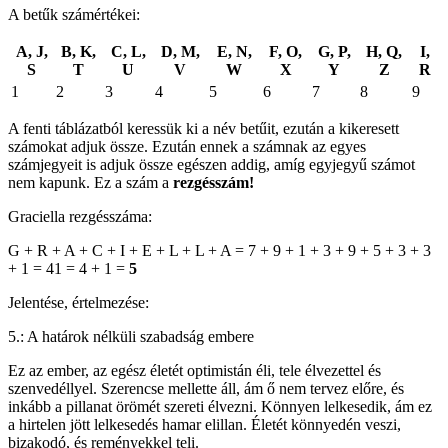
A betűk számértékei:
A, J,
B, K,
C, L,
D, M,
E, N,
F, O,
G, P,
H, Q,
I,
S
T
U
V
W
X
Y
Z
R
1
2
3
4
5
6
7
8
9
A fenti táblázatból keressük ki a név betűit, ezután a kikeresett
számokat adjuk össze. Ezután ennek a számnak az egyes
számjegyeit is adjuk össze egészen addig, amíg egyjegyű számot
nem kapunk. Ez a szám a
rezgésszám!
Graciella rezgésszáma:
G + R + A + C + I + E + L + L + A = 7 + 9 + 1 + 3 + 9 + 5 + 3 + 3
+ 1 = 41 = 4 + 1 =
5
Jelentése, értelmezése:
5.: A határok nélküli szabadság embere
Ez az ember, az egész életét optimistán éli, tele élvezettel és
szenvedéllyel. Szerencse mellette áll, ám ő nem tervez előre, és
inkább a pillanat örömét szereti élvezni. Könnyen lelkesedik, ám ez
a hirtelen jött lelkesedés hamar elillan. Életét könnyedén veszi,
bizakodó, és reményekkel teli.