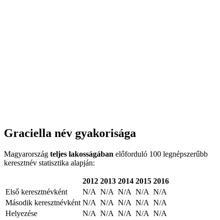
Graciella név gyakorisága
Magyarország
teljes lakosságában
előforduló 100 legnépszerűbb
keresztnév statisztika alapján:
2012
2013
2014
2015
2016
Első keresztnévként
N/A
N/A
N/A
N/A
N/A
Második keresztnévként
N/A
N/A
N/A
N/A
N/A
Helyezése
N/A
N/A
N/A
N/A
N/A