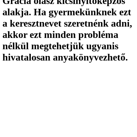
Grácia olasz kicsinyítőképzős
alakja. Ha gyermekünknek ezt
a keresztnevet szeretnénk adni,
akkor ezt minden probléma
nélkül megtehetjük ugyanis
hivatalosan
anyakönyvezhető
.