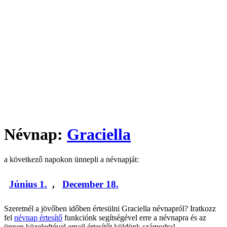
Névnap:
Graciella
a következő napokon ünnepli a névnapját:
Június 1.
,
December 18.
Szeretnél a jövőben időben értesülni Graciella névnapról? Iratkozz
fel
névnap értesítő
funkciónk segítségével erre a névnapra és az
ünnep közeledtével email értesítőt küldünk számodra!