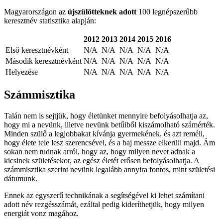
Magyarországon az
újszülötteknek adott
100 legnépszerűbb
keresztnév statisztika alapján:
2012
2013
2014
2015
2016
Első keresztnévként
N/A
N/A
N/A
N/A
N/A
Második keresztnévként
N/A
N/A
N/A
N/A
N/A
Helyezése
N/A
N/A
N/A
N/A
N/A
Számmisztika
Talán nem is sejtjük, hogy életünket mennyire befolyásolhatja az,
hogy mi a nevünk, illetve nevünk betűiből kiszámolható számérték.
Minden szülő a legjobbakat kívánja gyermekének, és azt reméli,
hogy élete tele lesz szerencsével, és a baj messze elkerüli majd. Ám
sokan nem tudnak arról, hogy az, hogy milyen nevet adnak a
kicsinek születésekor, az egész életét erősen befolyásolhatja. A
számmisztika szerint nevünk legalább annyira fontos, mint születési
dátumunk.
Ennek az egyszerű technikának a segítségével ki lehet számítani
adott név rezgésszámát, ezáltal pedig kideríthetjük, hogy milyen
energiát vonz magához.