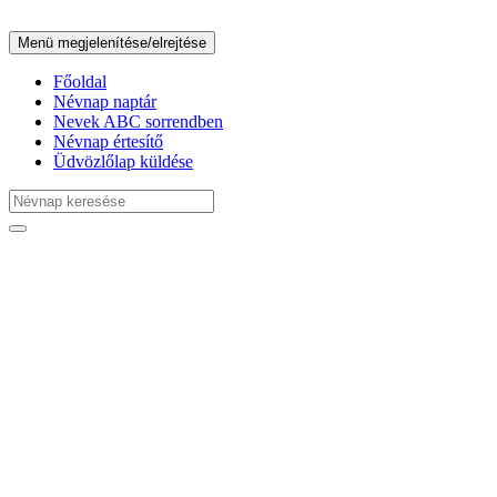
Menü megjelenítése/elrejtése
Főoldal
Névnap naptár
Nevek ABC sorrendben
Névnap értesítő
Üdvözlőlap küldése