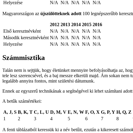
Helyezése
N/A
N/A
N/A
N/A
N/A
Magyarországon az
újszülötteknek adott
100 legnépszerűbb keresztné
2012
2013
2014
2015
2016
Első keresztnévként
N/A
N/A
N/A
N/A
N/A
Második keresztnévként
N/A
N/A
N/A
N/A
N/A
Helyezése
N/A
N/A
N/A
N/A
N/A
Számmisztika
Talán nem is sejtjük, hogy életünket mennyire befolyásolhatja az, ho
tele lesz szerencsével, és a baj messze elkerüli majd. Ám sokan nem t
legalább annyira fontos, mint születési dátumunk.
Ennek az egyszerű technikának a segítségével ki lehet számítani adot
A betűk számértékei:
A, J, S
B, K, T
C, L, U
D, M, V
E, N, W
F, O, X
G, P, Y
H, Q, Z
1
2
3
4
5
6
7
8
A fenti táblázatból keressük ki a név betűit, ezután a kikeresett sz