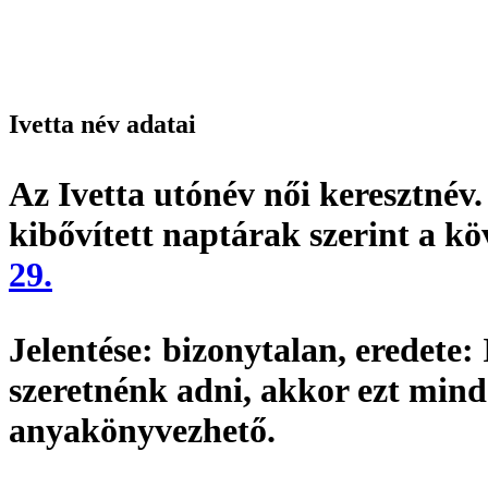
Ivetta név adatai
Az Ivetta utónév
női keresztnév
kibővített naptárak szerint a k
29.
Jelentése:
bizonytalan,
eredete:
szeretnénk adni, akkor ezt min
anyakönyvezhető
.