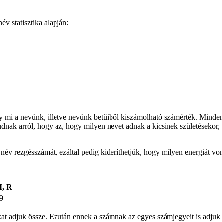
v statisztika alapján:
gy mi a nevünk, illetve nevünk betűiből kiszámolható számérték. Minden
udnak arról, hogy az, hogy milyen nevet adnak a kicsinek születésekor, 
t név rezgésszámát, ezáltal pedig kideríthetjük, hogy milyen energiát v
I, R
9
ámokat adjuk össze. Ezután ennek a számnak az egyes számjegyeit is ad