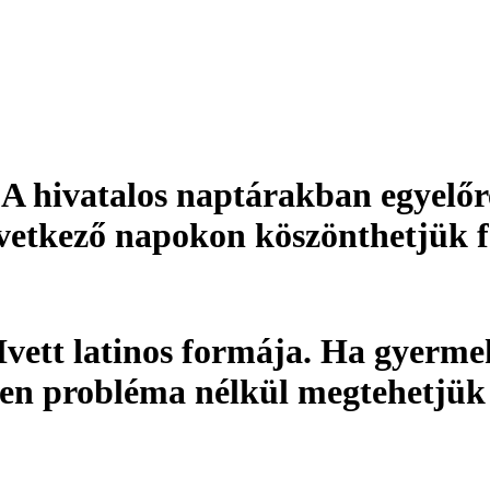
. A hivatalos naptárakban egyelőr
övetkező napokon köszönthetjük f
Ivett latinos formája. Ha gyerme
den probléma nélkül megtehetjük