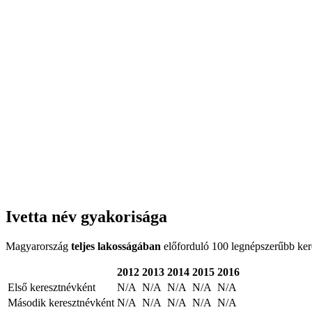
Ivetta név gyakorisága
Magyarország
teljes lakosságában
előforduló 100 legnépszerűbb keres
2012
2013
2014
2015
2016
Első keresztnévként
N/A
N/A
N/A
N/A
N/A
Második keresztnévként
N/A
N/A
N/A
N/A
N/A