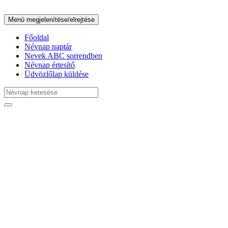
Menü megjelenítése/elrejtése
Főoldal
Névnap naptár
Nevek ABC sorrendben
Névnap értesítő
Üdvözlőlap küldése