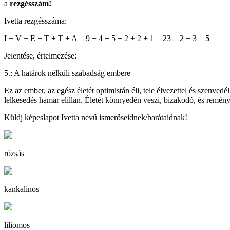
a
rezgésszám!
Ivetta rezgésszáma:
I + V + E + T + T + A = 9 + 4 + 5 + 2 + 2 + 1 = 23 = 2 + 3 =
5
Jelentése, értelmezése:
5.: A határok nélküli szabadság embere
Ez az ember, az egész életét optimistán éli, tele élvezettel és szenvedé
lelkesedés hamar elillan. Életét könnyedén veszi, bizakodó, és reménye
Küldj képeslapot Ivetta nevű ismerőseidnek/barátaidnak!
rózsás
kankalinos
liliomos