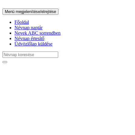
Menü megjelenítése/elrejtése
Főoldal
Névnap naptár
Nevek ABC sorrendben
Névnap értesítő
Üdvözlőlap küldése