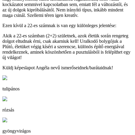
kockázatot semmivel kapcsolatban sem, emiatt fél a változástól, és
az új dolgok kipróbálásától. Nem irányító típus, inkább mindent
maga csinál. Szellemi téren igen kreatív.
Ezen kívül a 22-es számnak is van egy különleges jelentése:
Akik a 22-es számban (2+2) születnek, azok életük során rengeteg
dolgot eltudnak érni, csak akarniuk kell! Uralkodó bolygójuk a
Plútó, életüket végig kíséri a szerencse, különös építő energiával
rendelkeznek, aminek köszönhetően a pusztulásból is felépíthet egy
új világot!
Küldj képeslapot Angéla nevű ismerőseidnek/barátaidnak!
tulipános
rózsás
gyöngyvirágos