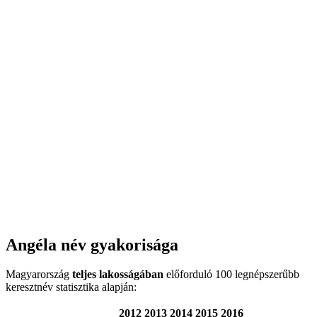
Angéla név gyakorisága
Magyarország
teljes lakosságában
előforduló 100 legnépszerűbb
keresztnév statisztika alapján:
2012
2013
2014
2015
2016