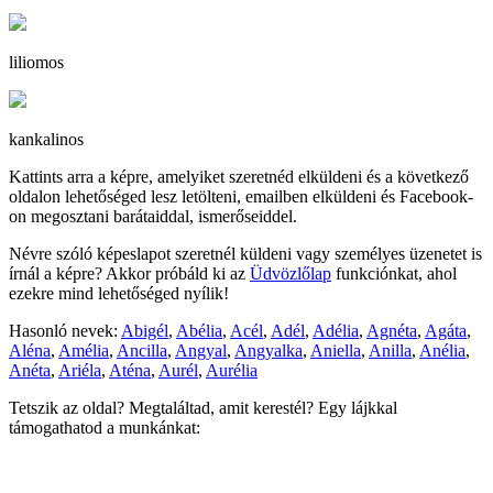
liliomos
kankalinos
Kattints arra a képre, amelyiket szeretnéd elküldeni és a következő
oldalon lehetőséged lesz letölteni, emailben elküldeni és Facebook-
on megosztani barátaiddal, ismerőseiddel.
Névre szóló képeslapot szeretnél küldeni vagy személyes üzenetet is
írnál a képre? Akkor próbáld ki az
Üdvözlőlap
funkciónkat, ahol
ezekre mind lehetőséged nyílik!
Hasonló nevek:
Abigél
,
Abélia
,
Acél
,
Adél
,
Adélia
,
Agnéta
,
Agáta
,
Aléna
,
Amélia
,
Ancilla
,
Angyal
,
Angyalka
,
Aniella
,
Anilla
,
Anélia
,
Anéta
,
Ariéla
,
Aténa
,
Aurél
,
Aurélia
Tetszik az oldal? Megtaláltad, amit kerestél? Egy lájkkal
támogathatod a munkánkat: