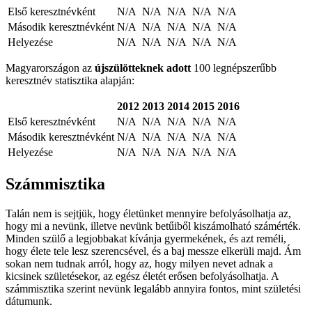
Első keresztnévként
N/A
N/A
N/A
N/A
N/A
Második keresztnévként
N/A
N/A
N/A
N/A
N/A
Helyezése
N/A
N/A
N/A
N/A
N/A
Magyarországon az
újszülötteknek adott
100 legnépszerűbb
keresztnév statisztika alapján:
2012
2013
2014
2015
2016
Első keresztnévként
N/A
N/A
N/A
N/A
N/A
Második keresztnévként
N/A
N/A
N/A
N/A
N/A
Helyezése
N/A
N/A
N/A
N/A
N/A
Számmisztika
Talán nem is sejtjük, hogy életünket mennyire befolyásolhatja az,
hogy mi a nevünk, illetve nevünk betűiből kiszámolható számérték.
Minden szülő a legjobbakat kívánja gyermekének, és azt reméli,
hogy élete tele lesz szerencsével, és a baj messze elkerüli majd. Ám
sokan nem tudnak arról, hogy az, hogy milyen nevet adnak a
kicsinek születésekor, az egész életét erősen befolyásolhatja. A
számmisztika szerint nevünk legalább annyira fontos, mint születési
dátumunk.