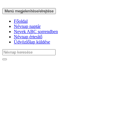
Menü megjelenítése/elrejtése
Főoldal
Névnap naptár
Nevek ABC sorrendben
Névnap értesítő
Üdvözlőlap küldése