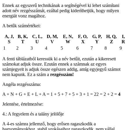
Ennek az egyszerű technikának a segítségével ki lehet számítani
adott név rezgésszámát, ezáltal pedig kideríthetjük, hogy milyen
energiát vonz magához.
A betűk számértékei:
A, J,
B, K,
C, L,
D, M,
E, N,
F, O,
G, P,
H, Q,
I,
S
T
U
V
W
X
Y
Z
R
1
2
3
4
5
6
7
8
9
A fenti táblázatból keressük ki a név betűit, ezután a kikeresett
számokat adjuk össze. Ezután ennek a számnak az egyes
számjegyeit is adjuk össze egészen addig, amíg egyjegyű számot
nem kapunk. Ez a szám a
rezgésszám!
Angéla rezgésszáma:
A + N + G + E + L + A = 1 + 5 + 7 + 5 + 3 + 1 = 22 = 2 + 2 =
4
Jelentése, értelmezése:
4.: A fegyelem és a talány jelölője
A 4-es számra jellemző, hogy erősen ragaszkodik a
hagyományokhoz, stabil szokásaihoz ragaszkodik, nem vállal