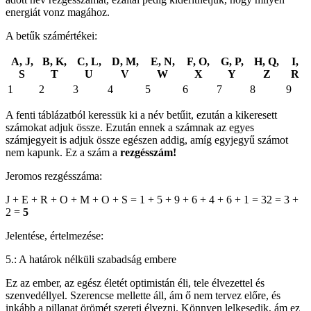
energiát vonz magához.
A betűk számértékei:
A, J,
B, K,
C, L,
D, M,
E, N,
F, O,
G, P,
H, Q,
I,
S
T
U
V
W
X
Y
Z
R
1
2
3
4
5
6
7
8
9
A fenti táblázatból keressük ki a név betűit, ezután a kikeresett
számokat adjuk össze. Ezután ennek a számnak az egyes
számjegyeit is adjuk össze egészen addig, amíg egyjegyű számot
nem kapunk. Ez a szám a
rezgésszám!
Jeromos rezgésszáma:
J + E + R + O + M + O + S = 1 + 5 + 9 + 6 + 4 + 6 + 1 = 32 = 3 +
2 =
5
Jelentése, értelmezése:
5.: A határok nélküli szabadság embere
Ez az ember, az egész életét optimistán éli, tele élvezettel és
szenvedéllyel. Szerencse mellette áll, ám ő nem tervez előre, és
inkább a pillanat örömét szereti élvezni. Könnyen lelkesedik, ám ez