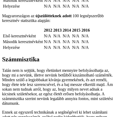
Második keresztnévként
N/A
N/A
N/A
N/A
N/A
Helyezése
N/A
N/A
N/A
N/A
N/A
Magyarországon az
újszülötteknek adott
100 legnépszerűbb
keresztnév statisztika alapján:
2012
2013
2014
2015
2016
Első keresztnévként
N/A
N/A
N/A
N/A
N/A
Második keresztnévként
N/A
N/A
N/A
N/A
N/A
Helyezése
N/A
N/A
N/A
N/A
N/A
Számmisztika
Talán nem is sejtjük, hogy életünket mennyire befolyásolhatja az,
hogy mi a nevünk, illetve nevünk betűiből kiszámolható számérték.
Minden szülő a legjobbakat kívánja gyermekének, és azt reméli,
hogy élete tele lesz szerencsével, és a baj messze elkerüli majd. Ám
sokan nem tudnak arról, hogy az, hogy milyen nevet adnak a
kicsinek születésekor, az egész életét erősen befolyásolhatja. A
számmisztika szerint nevünk legalább annyira fontos, mint születési
dátumunk.
Ennek az egyszerű technikának a segítségével ki lehet számítani
adott név rezgésszámát, ezáltal pedig kideríthetjük, hogy milyen