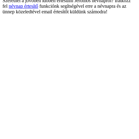
Szeretnél a jövőben időben értesülni Jeromos névnapról? Iratkozz
fel
névnap értesítő
funkciónk segítségével erre a névnapra és az
ünnep közeledtével email értesítőt küldünk számodra!