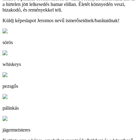
a hirtelen jött lelkesedés hamar elillan. Életét könnyedén veszi,
bizakodó, és reményekkel teli.
Küldj képeslapot Jeromos nevű ismerőseidnek/barátaidnak!
sörös
whiskeys
pezsgős
pálinkás
jägermeisteres