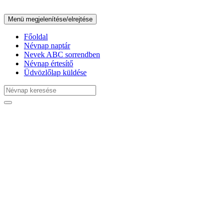
Menü megjelenítése/elrejtése
Főoldal
Névnap naptár
Nevek ABC sorrendben
Névnap értesítő
Üdvözlőlap küldése