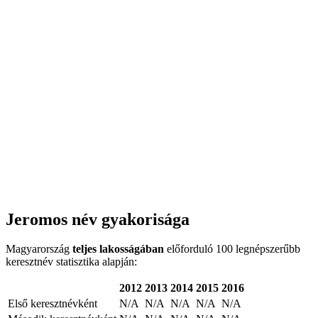
Jeromos név gyakorisága
Magyarország
teljes lakosságában
előforduló 100 legnépszerűbb
keresztnév statisztika alapján:
2012
2013
2014
2015
2016
Első keresztnévként
N/A
N/A
N/A
N/A
N/A