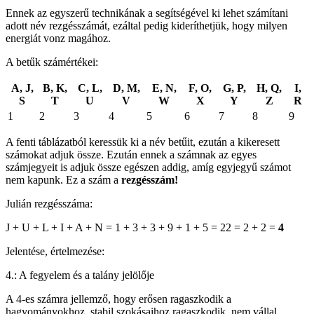
Ennek az egyszerű technikának a segítségével ki lehet számítani
adott név rezgésszámát, ezáltal pedig kideríthetjük, hogy milyen
energiát vonz magához.
A betűk számértékei:
A, J,
B, K,
C, L,
D, M,
E, N,
F, O,
G, P,
H, Q,
I,
S
T
U
V
W
X
Y
Z
R
1
2
3
4
5
6
7
8
9
A fenti táblázatból keressük ki a név betűit, ezután a kikeresett
számokat adjuk össze. Ezután ennek a számnak az egyes
számjegyeit is adjuk össze egészen addig, amíg egyjegyű számot
nem kapunk. Ez a szám a
rezgésszám!
Julián rezgésszáma:
J + U + L + I + A + N = 1 + 3 + 3 + 9 + 1 + 5 = 22 = 2 + 2 =
4
Jelentése, értelmezése:
4.: A fegyelem és a talány jelölője
A 4-es számra jellemző, hogy erősen ragaszkodik a
hagyományokhoz, stabil szokásaihoz ragaszkodik, nem vállal