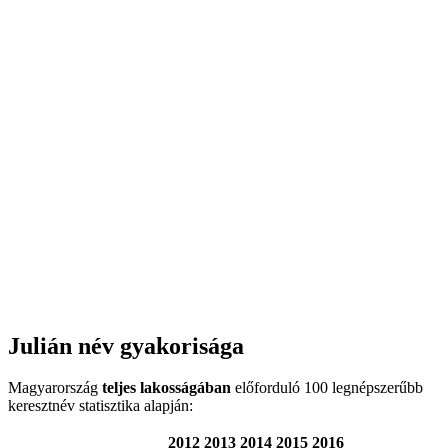
Julián név gyakorisága
Magyarország
teljes lakosságában
előforduló 100 legnépszerűbb
keresztnév statisztika alapján:
2012
2013
2014
2015
2016