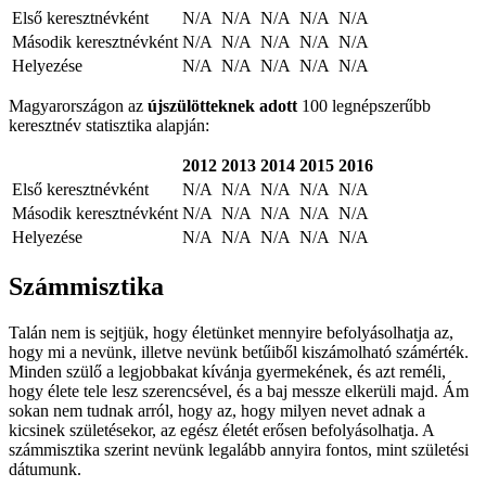
Első keresztnévként
N/A
N/A
N/A
N/A
N/A
Második keresztnévként
N/A
N/A
N/A
N/A
N/A
Helyezése
N/A
N/A
N/A
N/A
N/A
Magyarországon az
újszülötteknek adott
100 legnépszerűbb
keresztnév statisztika alapján:
2012
2013
2014
2015
2016
Első keresztnévként
N/A
N/A
N/A
N/A
N/A
Második keresztnévként
N/A
N/A
N/A
N/A
N/A
Helyezése
N/A
N/A
N/A
N/A
N/A
Számmisztika
Talán nem is sejtjük, hogy életünket mennyire befolyásolhatja az,
hogy mi a nevünk, illetve nevünk betűiből kiszámolható számérték.
Minden szülő a legjobbakat kívánja gyermekének, és azt reméli,
hogy élete tele lesz szerencsével, és a baj messze elkerüli majd. Ám
sokan nem tudnak arról, hogy az, hogy milyen nevet adnak a
kicsinek születésekor, az egész életét erősen befolyásolhatja. A
számmisztika szerint nevünk legalább annyira fontos, mint születési
dátumunk.