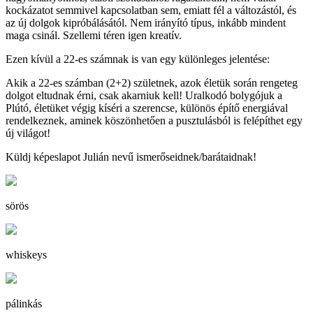
kockázatot semmivel kapcsolatban sem, emiatt fél a változástól, és
az új dolgok kipróbálásától. Nem irányító típus, inkább mindent
maga csinál. Szellemi téren igen kreatív.
Ezen kívül a 22-es számnak is van egy különleges jelentése:
Akik a 22-es számban (2+2) születnek, azok életük során rengeteg
dolgot eltudnak érni, csak akarniuk kell! Uralkodó bolygójuk a
Plútó, életüket végig kíséri a szerencse, különös építő energiával
rendelkeznek, aminek köszönhetően a pusztulásból is felépíthet egy
új világot!
Küldj képeslapot Julián nevű ismerőseidnek/barátaidnak!
sörös
whiskeys
pálinkás