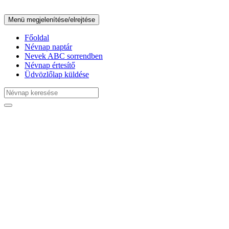
Menü megjelenítése/elrejtése
Főoldal
Névnap naptár
Nevek ABC sorrendben
Névnap értesítő
Üdvözlőlap küldése