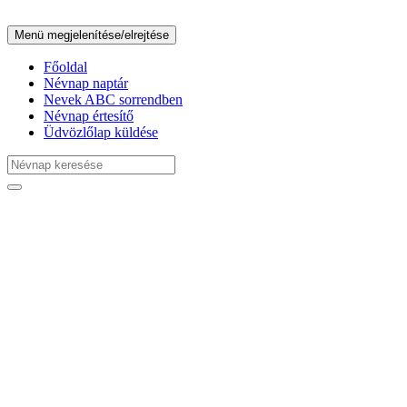
Menü megjelenítése/elrejtése
Főoldal
Névnap naptár
Nevek ABC sorrendben
Névnap értesítő
Üdvözlőlap küldése