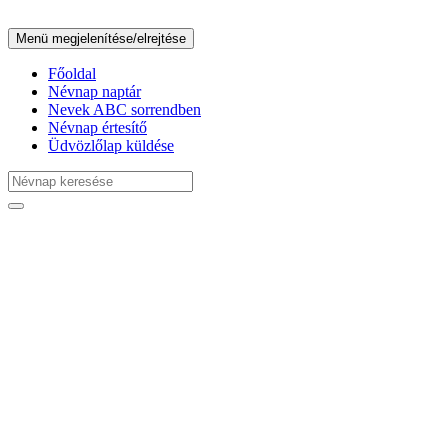
Menü megjelenítése/elrejtése
Főoldal
Névnap naptár
Nevek ABC sorrendben
Névnap értesítő
Üdvözlőlap küldése