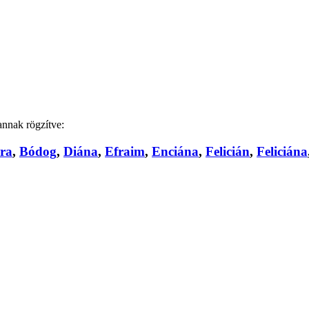
annak rögzítve:
ra
,
Bódog
,
Diána
,
Efraim
,
Enciána
,
Felicián
,
Feliciána