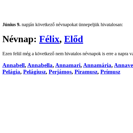
Június 9.
napján következő névnapokat ünnepeljük hivatalosan:
Névnap:
Félix
,
Előd
Ezen felül még a következő nem hivatalos névnapok is erre a napra v
Annabell
,
Annabella
,
Annamari
,
Annamária
,
Annave
Pelágia
,
Pelágiusz
,
Perjámos
,
Piramusz
,
Prímusz