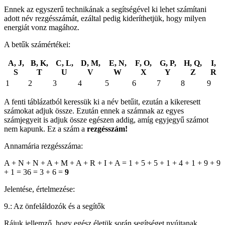
Ennek az egyszerű technikának a segítségével ki lehet számítani
adott név rezgésszámát, ezáltal pedig kideríthetjük, hogy milyen
energiát vonz magához.
A betűk számértékei:
A, J,
B, K,
C, L,
D, M,
E, N,
F, O,
G, P,
H, Q,
I,
S
T
U
V
W
X
Y
Z
R
1
2
3
4
5
6
7
8
9
A fenti táblázatból keressük ki a név betűit, ezután a kikeresett
számokat adjuk össze. Ezután ennek a számnak az egyes
számjegyeit is adjuk össze egészen addig, amíg egyjegyű számot
nem kapunk. Ez a szám a
rezgésszám!
Annamária rezgésszáma:
A + N + N + A + M + A + R + I + A = 1 + 5 + 5 + 1 + 4 + 1 + 9 + 9
+ 1 = 36 = 3 + 6 =
9
Jelentése, értelmezése:
9.: Az önfeláldozók és a segítők
Rájuk jellemző, hogy egész életük során segítséget nyújtanak