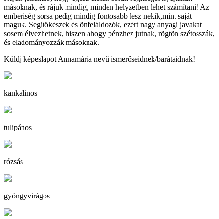
másoknak, és rájuk mindig, minden helyzetben lehet számítani! Az
emberiség sorsa pedig mindig fontosabb lesz nekik,mint saját
maguk. Segítőkészek és önfeláldozók, ezért nagy anyagi javakat
sosem élvezhetnek, hiszen ahogy pénzhez jutnak, rögtön szétosszák,
és eladományozzák másoknak.
Küldj képeslapot Annamária nevű ismerőseidnek/barátaidnak!
kankalinos
tulipános
rózsás
gyöngyvirágos