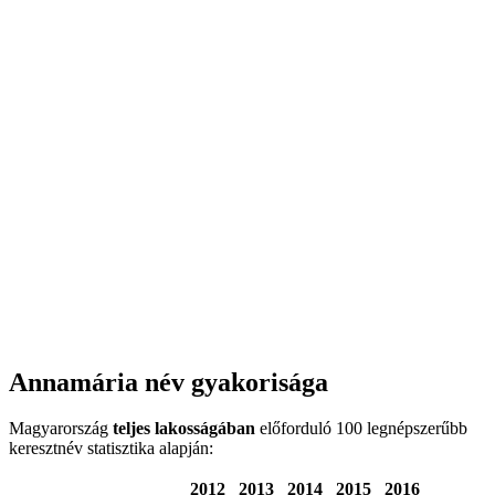
Annamária név gyakorisága
Magyarország
teljes lakosságában
előforduló 100 legnépszerűbb
keresztnév statisztika alapján:
2012
2013
2014
2015
2016