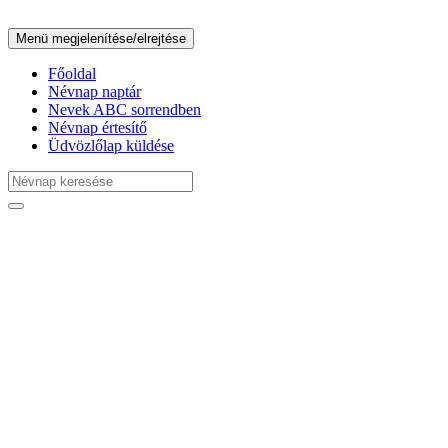
Menü megjelenítése/elrejtése
Főoldal
Névnap naptár
Nevek ABC sorrendben
Névnap értesítő
Üdvözlőlap küldése