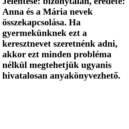
Jelentése:
bizonytalan,
eredete:
Anna és a Mária nevek
összekapcsolása. Ha
gyermekünknek ezt a
keresztnevet szeretnénk adni,
akkor ezt minden probléma
nélkül megtehetjük ugyanis
hivatalosan
anyakönyvezhető
.