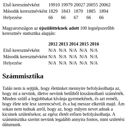
Első keresztnévként
19910
19979
20027
20055
20062
Második keresztnévként
1829
1843
1870
1885
1894
Helyezése
66
66
67
66
66
Magyarországon az
újszülötteknek adott
100 legnépszerűbb
keresztnév statisztika alapján:
2012
2013
2014
2015
2016
Első keresztnévként
N/A
N/A
N/A
N/A
N/A
Második keresztnévként
N/A
N/A
N/A
N/A
N/A
Helyezése
N/A
N/A
N/A
N/A
N/A
Számmisztika
Talán nem is sejtjük, hogy életünket mennyire befolyásolhatja az,
hogy mi a nevünk, illetve nevünk betűiből kiszámolható számérték.
Minden szülő a legjobbakat kívánja gyermekének, és azt reméli,
hogy élete tele lesz szerencsével, és a baj messze elkerüli majd. Ám
sokan nem tudnak arról, hogy az, hogy milyen nevet adnak a
kicsinek születésekor, az egész életét erősen befolyásolhatja. A
számmisztika szerint nevünk legalább annyira fontos, mint születési
dátumunk.