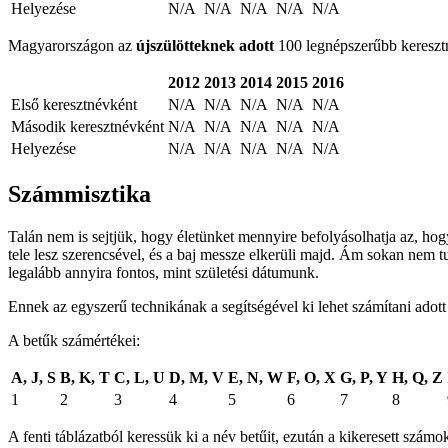
Helyezése
N/A
N/A
N/A
N/A
N/A
Magyarországon az
újszülötteknek adott
100 legnépszerűbb keresztné
2012
2013
2014
2015
2016
Első keresztnévként
N/A
N/A
N/A
N/A
N/A
Második keresztnévként
N/A
N/A
N/A
N/A
N/A
Helyezése
N/A
N/A
N/A
N/A
N/A
Számmisztika
Talán nem is sejtjük, hogy életünket mennyire befolyásolhatja az, ho
tele lesz szerencsével, és a baj messze elkerüli majd. Ám sokan nem t
legalább annyira fontos, mint születési dátumunk.
Ennek az egyszerű technikának a segítségével ki lehet számítani adot
A betűk számértékei:
A, J, S
B, K, T
C, L, U
D, M, V
E, N, W
F, O, X
G, P, Y
H, Q, Z
1
2
3
4
5
6
7
8
A fenti táblázatból keressük ki a név betűit, ezután a kikeresett sz