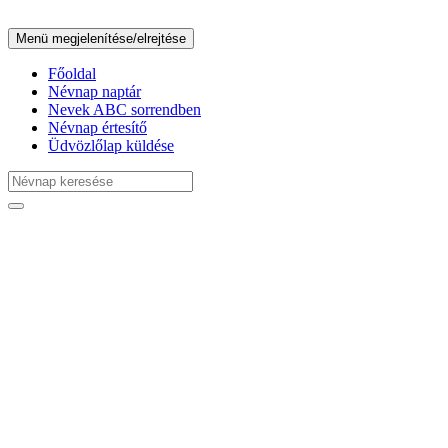
Menü megjelenítése/elrejtése
Főoldal
Névnap naptár
Nevek ABC sorrendben
Névnap értesítő
Üdvözlőlap küldése