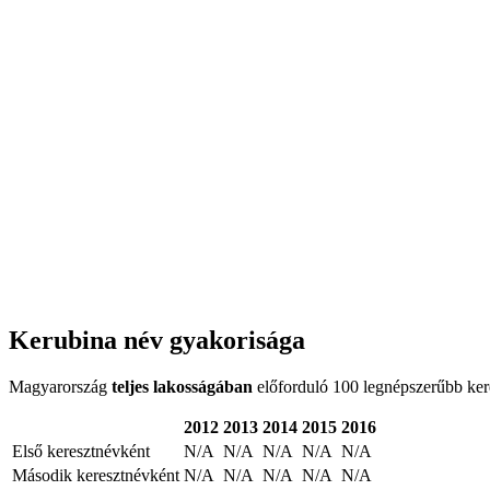
Kerubina név gyakorisága
Magyarország
teljes lakosságában
előforduló 100 legnépszerűbb keres
2012
2013
2014
2015
2016
Első keresztnévként
N/A
N/A
N/A
N/A
N/A
Második keresztnévként
N/A
N/A
N/A
N/A
N/A