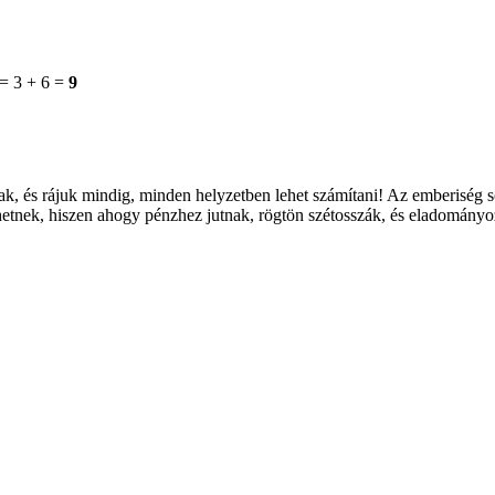
 = 3 + 6 =
9
k, és rájuk mindig, minden helyzetben lehet számítani! Az emberiség s
zhetnek, hiszen ahogy pénzhez jutnak, rögtön szétosszák, és eladomán