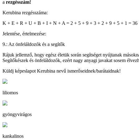
a
rezgésszám!
Kerubina rezgésszáma:
K + E + R + U + B + I + N + A = 2 + 5 + 9 + 3 + 2 + 9 + 5 + 1 = 36
Jelentése, értelmezése:
9.: Az önfeláldozók és a segítők
Rájuk jellemző, hogy egész életük során segítséget nyújtanak másokna
Segítőkészek és önfeláldozók, ezért nagy anyagi javakat sosem élve
Küldj képeslapot Kerubina nevű ismerőseidnek/barátaidnak!
liliomos
gyöngyvirágos
kankalinos