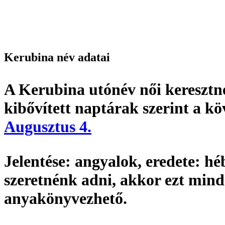
Kerubina név adatai
A Kerubina utónév
női keresztn
kibővített naptárak szerint a k
Augusztus 4.
Jelentése:
angyalok,
eredete:
héb
szeretnénk adni, akkor ezt min
anyakönyvezhető
.