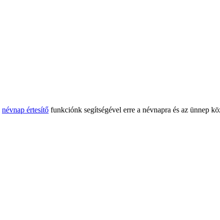
l
névnap értesítő
funkciónk segítségével erre a névnapra és az ünnep köz