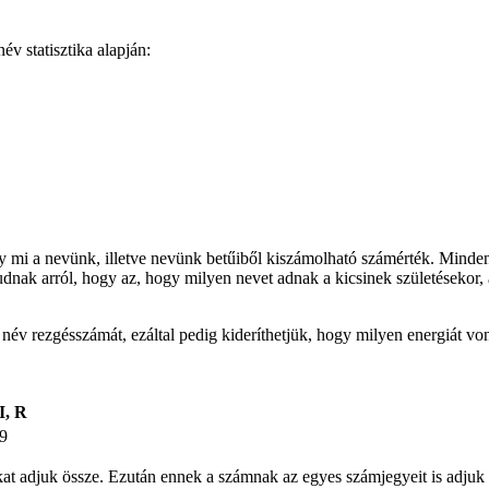
v statisztika alapján:
gy mi a nevünk, illetve nevünk betűiből kiszámolható számérték. Minden
udnak arról, hogy az, hogy milyen nevet adnak a kicsinek születésekor, 
t név rezgésszámát, ezáltal pedig kideríthetjük, hogy milyen energiát v
I, R
9
ámokat adjuk össze. Ezután ennek a számnak az egyes számjegyeit is ad