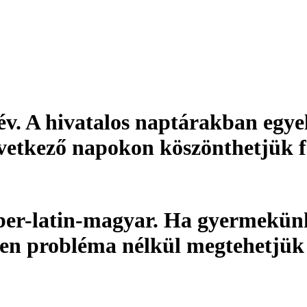
év
. A hivatalos naptárakban egye
övetkező napokon köszönthetjük f
er-latin-magyar. Ha gyermekünk
den probléma nélkül megtehetjük