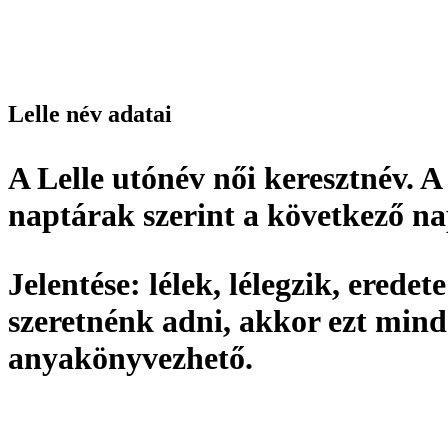
Lelle név adatai
A Lelle utónév
női keresztnév
. A
naptárak szerint a következő n
Jelentése:
lélek, lélegzik,
eredete
szeretnénk adni, akkor ezt min
anyakönyvezhető
.