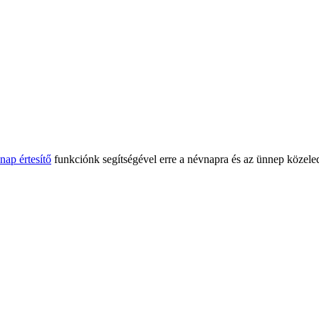
nap értesítő
funkciónk segítségével erre a névnapra és az ünnep közeled