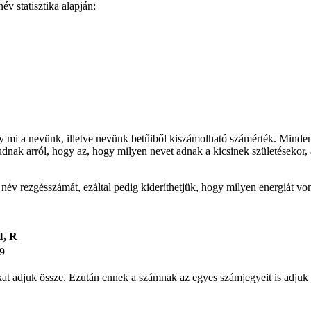
v statisztika alapján:
gy mi a nevünk, illetve nevünk betűiből kiszámolható számérték. Minden
udnak arról, hogy az, hogy milyen nevet adnak a kicsinek születésekor, 
t név rezgésszámát, ezáltal pedig kideríthetjük, hogy milyen energiát v
I, R
9
ámokat adjuk össze. Ezután ennek a számnak az egyes számjegyeit is ad