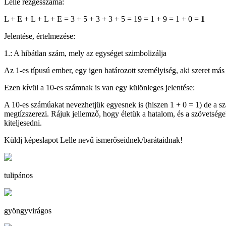
Lelle rezgésszáma:
L + E + L + L + E = 3 + 5 + 3 + 3 + 5 = 19 = 1 + 9 = 1 + 0 =
1
Jelentése, értelmezése:
1.: A hibátlan szám, mely az egységet szimbolizálja
Az 1-es típusú ember, egy igen határozott személyiség, aki szeret más é
Ezen kívül a 10-es számnak is van egy különleges jelentése:
A 10-es számúakat nevezhetjük egyesnek is (hiszen 1 + 0 = 1) de a s
megtízszerezi. Rájuk jellemző, hogy életük a hatalom, és a szövetség
kiteljesedni.
Küldj képeslapot Lelle nevű ismerőseidnek/barátaidnak!
tulipános
gyöngyvirágos