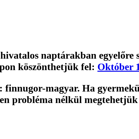
 hivatalos naptárakban egyelőre s
apon köszönthetjük fel:
Október 1
:
finnugor-magyar. Ha gyermekün
den probléma nélkül megtehetjük