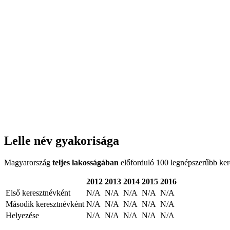
Lelle név gyakorisága
Magyarország
teljes lakosságában
előforduló 100 legnépszerűbb keres
2012
2013
2014
2015
2016
Első keresztnévként
N/A
N/A
N/A
N/A
N/A
Második keresztnévként
N/A
N/A
N/A
N/A
N/A
Helyezése
N/A
N/A
N/A
N/A
N/A