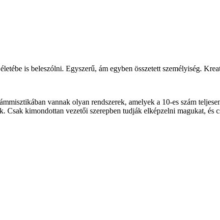
letébe is beleszólni. Egyszerű, ám egyben összetett személyiség. Kreatív
zámmisztikában vannak olyan rendszerek, amelyek a 10-es szám teljesen
ek. Csak kimondottan vezetői szerepben tudják elképzelni magukat, és c