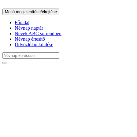
Menü megjelenítése/elrejtése
Főoldal
Névnap naptár
Nevek ABC sorrendben
Névnap értesítő
Üdvözlőlap küldése