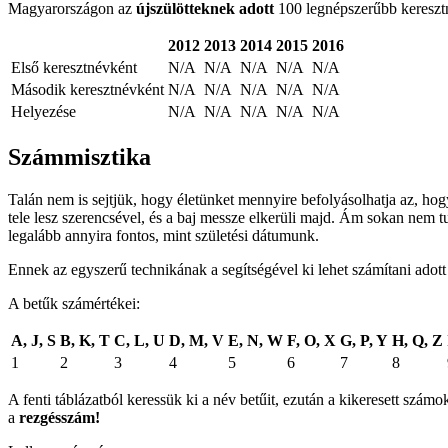
Magyarországon az
újszülötteknek adott
100 legnépszerűbb keresztné
2012
2013
2014
2015
2016
Első keresztnévként
N/A
N/A
N/A
N/A
N/A
Második keresztnévként
N/A
N/A
N/A
N/A
N/A
Helyezése
N/A
N/A
N/A
N/A
N/A
Számmisztika
Talán nem is sejtjük, hogy életünket mennyire befolyásolhatja az, ho
tele lesz szerencsével, és a baj messze elkerüli majd. Ám sokan nem t
legalább annyira fontos, mint születési dátumunk.
Ennek az egyszerű technikának a segítségével ki lehet számítani adot
A betűk számértékei:
A, J, S
B, K, T
C, L, U
D, M, V
E, N, W
F, O, X
G, P, Y
H, Q, Z
1
2
3
4
5
6
7
8
A fenti táblázatból keressük ki a név betűit, ezután a kikeresett sz
a
rezgésszám!