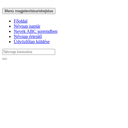
Menü megjelenítése/elrejtése
Főoldal
Névnap naptár
Nevek ABC sorrendben
Névnap értesítő
Üdvözlőlap küldése