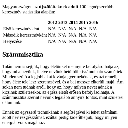
Magyarországon az
újszülötteknek adott
100 legnépszerűbb
keresztnév statisztika alapján:
2012
2013
2014
2015
2016
Első keresztnévként
N/A
N/A
N/A
N/A
N/A
Második keresztnévként
N/A
N/A
N/A
N/A
N/A
Helyezése
N/A
N/A
N/A
N/A
N/A
Számmisztika
Talán nem is sejtjük, hogy életünket mennyire befolyásolhatja az,
hogy mi a nevünk, illetve nevünk betűiből kiszámolható számérték.
Minden szülő a legjobbakat kívánja gyermekének, és azt reméli,
hogy élete tele lesz szerencsével, és a baj messze elkerüli majd. Ám
sokan nem tudnak arról, hogy az, hogy milyen nevet adnak a
kicsinek születésekor, az egész életét erősen befolyásolhatja. A
számmisztika szerint nevünk legalább annyira fontos, mint születési
dátumunk.
Ennek az egyszerű technikának a segítségével ki lehet számítani
adott név rezgésszámát, ezáltal pedig kideríthetjük, hogy milyen
energiát vonz magához.