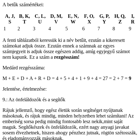
A betűk számértékei:
A, J,
B, K,
C, L,
D, M,
E, N,
F, O,
G, P,
H, Q,
I,
S
T
U
V
W
X
Y
Z
R
1
2
3
4
5
6
7
8
9
A fenti táblázatból keressük ki a név betűit, ezután a kikeresett
számokat adjuk össze. Ezután ennek a számnak az egyes
számjegyeit is adjuk össze egészen addig, amíg egyjegyű számot
nem kapunk. Ez a szám a
rezgésszám!
Medárd rezgésszáma:
M + E + D + A + R + D = 4 + 5 + 4 + 1 + 9 + 4 = 27 = 2 + 7 =
9
Jelentése, értelmezése:
9.: Az önfeláldozók és a segítők
Rájuk jellemző, hogy egész életük során segítséget nyújtanak
másoknak, és rájuk mindig, minden helyzetben lehet számítani! Az
emberiség sorsa pedig mindig fontosabb lesz nekik,mint saját
maguk. Segítőkészek és önfeláldozók, ezért nagy anyagi javakat
sosem élvezhetnek, hiszen ahogy pénzhez jutnak, rögtön szétosszák,
és eladományozzák másoknak.