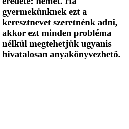
eredete:
német. Ha
gyermekünknek ezt a
keresztnevet szeretnénk adni,
akkor ezt minden probléma
nélkül megtehetjük ugyanis
hivatalosan
anyakönyvezhető
.