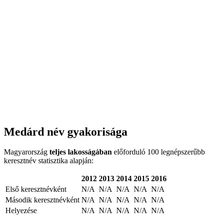
Medárd név gyakorisága
Magyarország
teljes lakosságában
előforduló 100 legnépszerűbb
keresztnév statisztika alapján:
2012
2013
2014
2015
2016
Első keresztnévként
N/A
N/A
N/A
N/A
N/A
Második keresztnévként
N/A
N/A
N/A
N/A
N/A
Helyezése
N/A
N/A
N/A
N/A
N/A