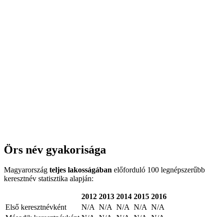
Örs név gyakorisága
Magyarország
teljes lakosságában
előforduló 100 legnépszerűbb
keresztnév statisztika alapján:
2012
2013
2014
2015
2016
Első keresztnévként
N/A
N/A
N/A
N/A
N/A