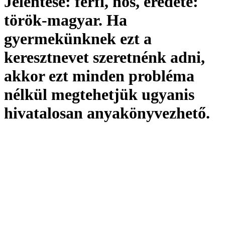
Jelentése:
férfi, hős,
eredete:
török-magyar. Ha
gyermekünknek ezt a
keresztnevet szeretnénk adni,
akkor ezt minden probléma
nélkül megtehetjük ugyanis
hivatalosan
anyakönyvezhető
.