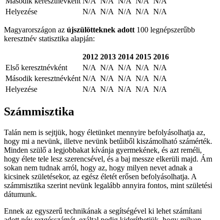
Második keresztnévként
N/A
N/A
N/A
N/A
N/A
Helyezése
N/A
N/A
N/A
N/A
N/A
Magyarországon az
újszülötteknek adott
100 legnépszerűbb
keresztnév statisztika alapján:
2012
2013
2014
2015
2016
Első keresztnévként
N/A
N/A
N/A
N/A
N/A
Második keresztnévként
N/A
N/A
N/A
N/A
N/A
Helyezése
N/A
N/A
N/A
N/A
N/A
Számmisztika
Talán nem is sejtjük, hogy életünket mennyire befolyásolhatja az,
hogy mi a nevünk, illetve nevünk betűiből kiszámolható számérték.
Minden szülő a legjobbakat kívánja gyermekének, és azt reméli,
hogy élete tele lesz szerencsével, és a baj messze elkerüli majd. Ám
sokan nem tudnak arról, hogy az, hogy milyen nevet adnak a
kicsinek születésekor, az egész életét erősen befolyásolhatja. A
számmisztika szerint nevünk legalább annyira fontos, mint születési
dátumunk.
Ennek az egyszerű technikának a segítségével ki lehet számítani
adott név rezgésszámát, ezáltal pedig kideríthetjük, hogy milyen