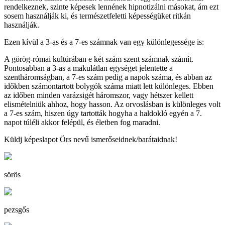
rendelkeznek, szinte képesek lennének hipnotizálni másokat, ám ezt
sosem használják ki, és természetfeletti képességüket ritkán
használják.
Ezen kívül a 3-as és a 7-es számnak van egy különlegessége is:
A görög-római kultúrában e két szám szent számnak számít.
Pontosabban a 3-as a makulátlan egységet jelentette a
szentháromságban, a 7-es szám pedig a napok száma, és abban az
időkben számontartott bolygók száma miatt lett különleges. Ebben
az időben minden varázsigét háromszor, vagy hétszer kellett
elismételniük ahhoz, hogy hasson. Az orvoslásban is különleges volt
a 7-es szám, hiszen úgy tartották hogyha a haldokló egyén a 7.
napot túléli akkor felépül, és életben fog maradni.
Küldj képeslapot Örs nevű ismerőseidnek/barátaidnak!
sörös
pezsgős