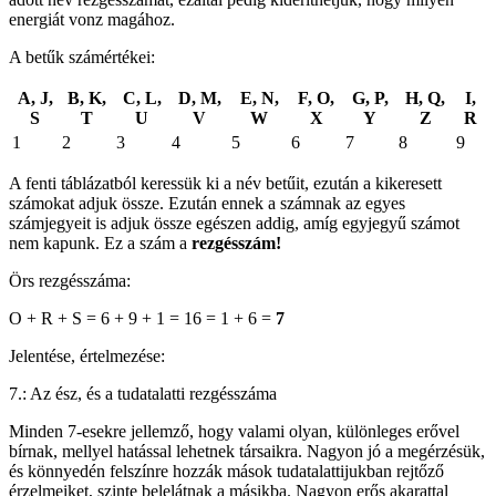
energiát vonz magához.
A betűk számértékei:
A, J,
B, K,
C, L,
D, M,
E, N,
F, O,
G, P,
H, Q,
I,
S
T
U
V
W
X
Y
Z
R
1
2
3
4
5
6
7
8
9
A fenti táblázatból keressük ki a név betűit, ezután a kikeresett
számokat adjuk össze. Ezután ennek a számnak az egyes
számjegyeit is adjuk össze egészen addig, amíg egyjegyű számot
nem kapunk. Ez a szám a
rezgésszám!
Örs rezgésszáma:
O + R + S = 6 + 9 + 1 = 16 = 1 + 6 =
7
Jelentése, értelmezése:
7.: Az ész, és a tudatalatti rezgésszáma
Minden 7-esekre jellemző, hogy valami olyan, különleges erővel
bírnak, mellyel hatással lehetnek társaikra. Nagyon jó a megérzésük,
és könnyedén felszínre hozzák mások tudatalattijukban rejtőző
érzelmeiket, szinte belelátnak a másikba. Nagyon erős akarattal