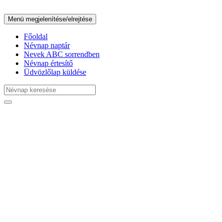
Menü megjelenítése/elrejtése
Főoldal
Névnap naptár
Nevek ABC sorrendben
Névnap értesítő
Üdvözlőlap küldése