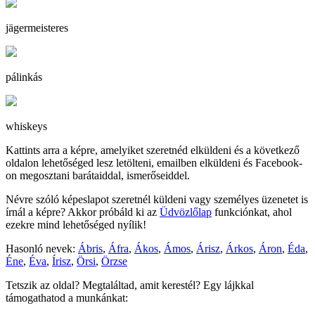
jägermeisteres
pálinkás
whiskeys
Kattints arra a képre, amelyiket szeretnéd elküldeni és a következő
oldalon lehetőséged lesz letölteni, emailben elküldeni és Facebook-
on megosztani barátaiddal, ismerőseiddel.
Névre szóló képeslapot szeretnél küldeni vagy személyes üzenetet is
írnál a képre? Akkor próbáld ki az
Üdvözlőlap
funkciónkat, ahol
ezekre mind lehetőséged nyílik!
Hasonló nevek:
Ábris
,
Áfra
,
Ákos
,
Ámos
,
Árisz
,
Árkos
,
Áron
,
Éda
,
Éne
,
Éva
,
Írisz
,
Örsi
,
Örzse
Tetszik az oldal? Megtaláltad, amit kerestél? Egy lájkkal
támogathatod a munkánkat: