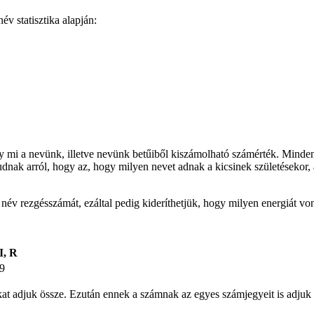
v statisztika alapján:
gy mi a nevünk, illetve nevünk betűiből kiszámolható számérték. Minden
udnak arról, hogy az, hogy milyen nevet adnak a kicsinek születésekor, 
t név rezgésszámát, ezáltal pedig kideríthetjük, hogy milyen energiát v
I, R
9
ámokat adjuk össze. Ezután ennek a számnak az egyes számjegyeit is ad