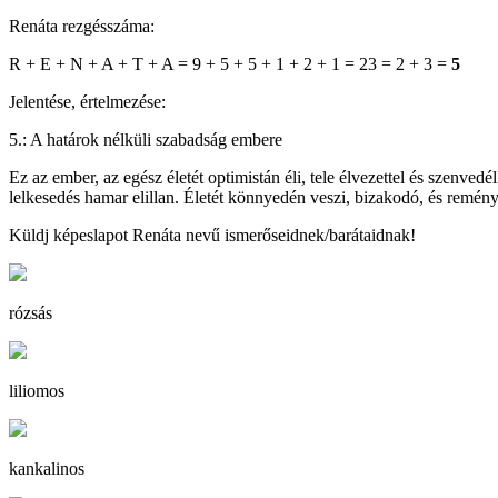
Renáta rezgésszáma:
R + E + N + A + T + A = 9 + 5 + 5 + 1 + 2 + 1 = 23 = 2 + 3 =
5
Jelentése, értelmezése:
5.: A határok nélküli szabadság embere
Ez az ember, az egész életét optimistán éli, tele élvezettel és szenvedé
lelkesedés hamar elillan. Életét könnyedén veszi, bizakodó, és reménye
Küldj képeslapot Renáta nevű ismerőseidnek/barátaidnak!
rózsás
liliomos
kankalinos