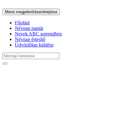
Menü megjelenítése/elrejtése
Főoldal
Névnap naptár
Nevek ABC sorrendben
Névnap értesítő
Üdvözlőlap küldése