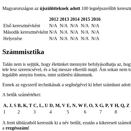
Magyarországon az
újszülötteknek adott
100 legnépszerűbb keresztné
2012
2013
2014
2015
2016
Első keresztnévként
N/A
N/A
N/A
N/A
N/A
Második keresztnévként
N/A
N/A
N/A
N/A
N/A
Helyezése
N/A
N/A
N/A
N/A
N/A
Számmisztika
Talán nem is sejtjük, hogy életünket mennyire befolyásolhatja az, ho
tele lesz szerencsével, és a baj messze elkerüli majd. Ám sokan nem t
legalább annyira fontos, mint születési dátumunk.
Ennek az egyszerű technikának a segítségével ki lehet számítani adot
A betűk számértékei:
A, J, S
B, K, T
C, L, U
D, M, V
E, N, W
F, O, X
G, P, Y
H, Q, Z
1
2
3
4
5
6
7
8
A fenti táblázatból keressük ki a név betűit, ezután a kikeresett sz
a
rezgésszám!