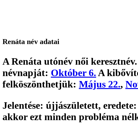
Renáta név adatai
A Renáta utónév
női keresztnév
névnapját:
Október 6.
A kibővít
felköszönthetjük:
Május 22.
,
No
Jelentése:
újjászületett,
eredete:
akkor ezt minden probléma nél