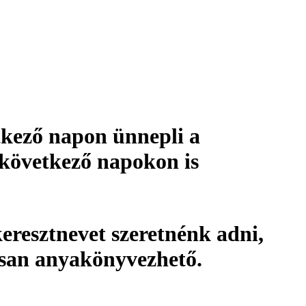
tkező napon ünnepli a
 következő napokon is
eresztnevet szeretnénk adni,
osan
anyakönyvezhető
.