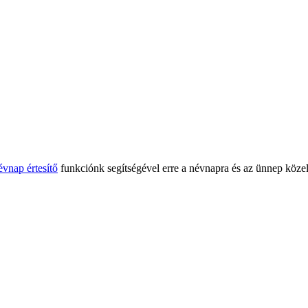
évnap értesítő
funkciónk segítségével erre a névnapra és az ünnep közel