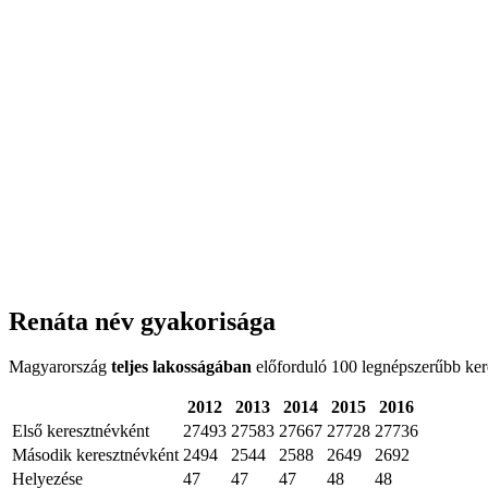
Renáta név gyakorisága
Magyarország
teljes lakosságában
előforduló 100 legnépszerűbb keres
2012
2013
2014
2015
2016
Első keresztnévként
27493
27583
27667
27728
27736
Második keresztnévként
2494
2544
2588
2649
2692
Helyezése
47
47
47
48
48