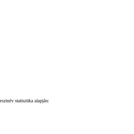
ztnév statisztika alapján: