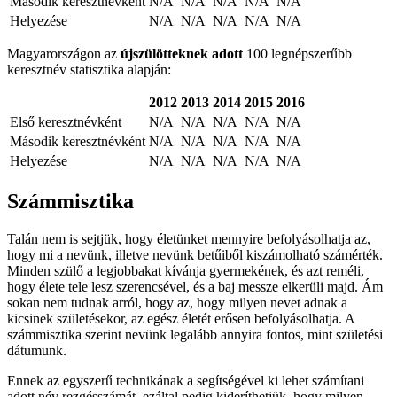
Második keresztnévként
N/A
N/A
N/A
N/A
N/A
Helyezése
N/A
N/A
N/A
N/A
N/A
Magyarországon az
újszülötteknek adott
100 legnépszerűbb
keresztnév statisztika alapján:
2012
2013
2014
2015
2016
Első keresztnévként
N/A
N/A
N/A
N/A
N/A
Második keresztnévként
N/A
N/A
N/A
N/A
N/A
Helyezése
N/A
N/A
N/A
N/A
N/A
Számmisztika
Talán nem is sejtjük, hogy életünket mennyire befolyásolhatja az,
hogy mi a nevünk, illetve nevünk betűiből kiszámolható számérték.
Minden szülő a legjobbakat kívánja gyermekének, és azt reméli,
hogy élete tele lesz szerencsével, és a baj messze elkerüli majd. Ám
sokan nem tudnak arról, hogy az, hogy milyen nevet adnak a
kicsinek születésekor, az egész életét erősen befolyásolhatja. A
számmisztika szerint nevünk legalább annyira fontos, mint születési
dátumunk.
Ennek az egyszerű technikának a segítségével ki lehet számítani
adott név rezgésszámát, ezáltal pedig kideríthetjük, hogy milyen