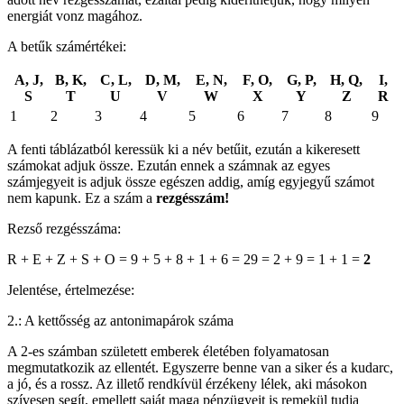
energiát vonz magához.
A betűk számértékei:
A, J,
B, K,
C, L,
D, M,
E, N,
F, O,
G, P,
H, Q,
I,
S
T
U
V
W
X
Y
Z
R
1
2
3
4
5
6
7
8
9
A fenti táblázatból keressük ki a név betűit, ezután a kikeresett
számokat adjuk össze. Ezután ennek a számnak az egyes
számjegyeit is adjuk össze egészen addig, amíg egyjegyű számot
nem kapunk. Ez a szám a
rezgésszám!
Rezső rezgésszáma:
R + E + Z + S + O = 9 + 5 + 8 + 1 + 6 = 29 = 2 + 9 = 1 + 1 =
2
Jelentése, értelmezése:
2.: A kettősség az antonimapárok száma
A 2-es számban született emberek életében folyamatosan
megmutatkozik az ellentét. Egyszerre benne van a siker és a kudarc,
a jó, és a rossz. Az illető rendkívül érzékeny lélek, aki másokon
szívesen segít, emellett saját maga pénzügyeit is remekül tudja