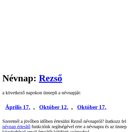
Névnap:
Rezső
a következő napokon ünnepli a névnapját:
Április 17.
,
Október 12.
,
Október 17.
Szeretnél a jövőben időben értesülni Rezső névnapról? Iratkozz fel
névnap értesítő
funkciónk segítségével erre a névnapra és az ünnep
közeledtével email értesítőt küldünk számodra!