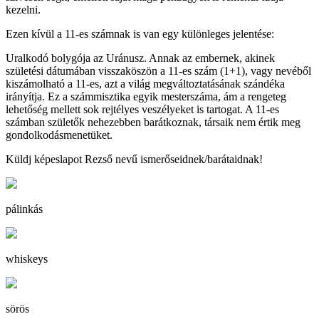
kezelni.
Ezen kívül a 11-es számnak is van egy különleges jelentése:
Uralkodó bolygója az Uránusz. Annak az embernek, akinek
születési dátumában visszaköszön a 11-es szám (1+1), vagy nevéből
kiszámolható a 11-es, azt a világ megváltoztatásának szándéka
irányítja. Ez a számmisztika egyik mesterszáma, ám a rengeteg
lehetőség mellett sok rejtélyes veszélyeket is tartogat. A 11-es
számban születők nehezebben barátkoznak, társaik nem értik meg
gondolkodásmenetüket.
Küldj képeslapot Rezső nevű ismerőseidnek/barátaidnak!
pálinkás
whiskeys
sörös