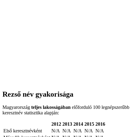
Rezső név gyakorisága
Magyarország
teljes lakosságában
előforduló 100 legnépszerűbb
keresztnév statisztika alapján:
2012
2013
2014
2015
2016
Első keresztnévként
N/A
N/A
N/A
N/A
N/A