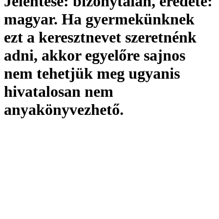
Jelentése:
bizonytalan,
eredete:
magyar. Ha gyermekünknek
ezt a keresztnevet szeretnénk
adni, akkor egyelőre sajnos
nem tehetjük meg ugyanis
hivatalosan
nem
anyakönyvezhető
.