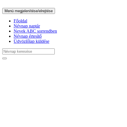
Menü megjelenítése/elrejtése
Főoldal
Névnap naptár
Nevek ABC sorrendben
Névnap értesítő
Üdvözlőlap küldése