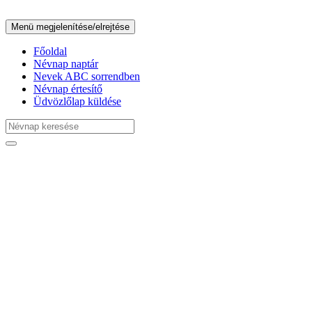
Menü megjelenítése/elrejtése
Főoldal
Névnap naptár
Nevek ABC sorrendben
Névnap értesítő
Üdvözlőlap küldése