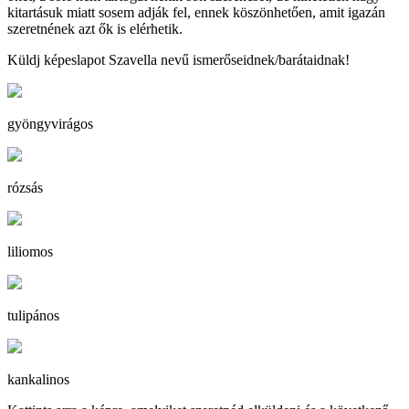
kitartásuk miatt sosem adják fel, ennek köszönhetően, amit igazán
szeretnének azt ők is elérhetik.
Küldj képeslapot Szavella nevű ismerőseidnek/barátaidnak!
gyöngyvirágos
rózsás
liliomos
tulipános
kankalinos