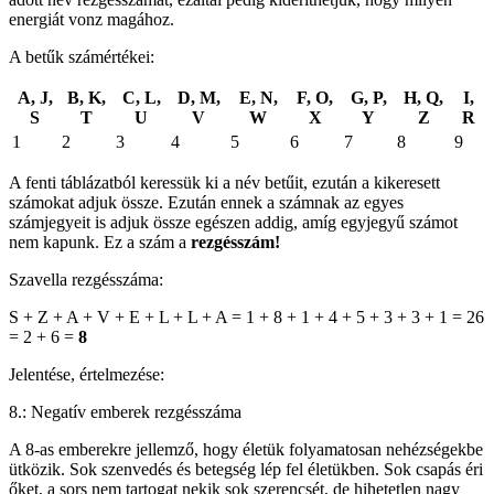
energiát vonz magához.
A betűk számértékei:
A, J,
B, K,
C, L,
D, M,
E, N,
F, O,
G, P,
H, Q,
I,
S
T
U
V
W
X
Y
Z
R
1
2
3
4
5
6
7
8
9
A fenti táblázatból keressük ki a név betűit, ezután a kikeresett
számokat adjuk össze. Ezután ennek a számnak az egyes
számjegyeit is adjuk össze egészen addig, amíg egyjegyű számot
nem kapunk. Ez a szám a
rezgésszám!
Szavella rezgésszáma:
S + Z + A + V + E + L + L + A = 1 + 8 + 1 + 4 + 5 + 3 + 3 + 1 = 26
= 2 + 6 =
8
Jelentése, értelmezése:
8.: Negatív emberek rezgésszáma
A 8-as emberekre jellemző, hogy életük folyamatosan nehézségekbe
ütközik. Sok szenvedés és betegség lép fel életükben. Sok csapás éri
őket, a sors nem tartogat nekik sok szerencsét, de hihetetlen nagy