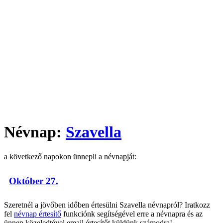
Névnap:
Szavella
a következő napokon ünnepli a névnapját:
Október 27.
Szeretnél a jövőben időben értesülni Szavella névnapról? Iratkozz
fel
névnap értesítő
funkciónk segítségével erre a névnapra és az
ünnep közeledtével email értesítőt küldünk számodra!