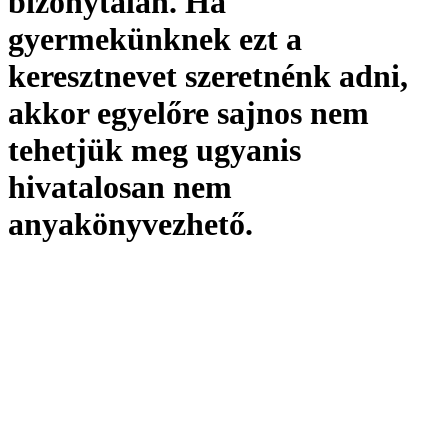
bizonytalan. Ha
gyermekünknek ezt a
keresztnevet szeretnénk adni,
akkor egyelőre sajnos nem
tehetjük meg ugyanis
hivatalosan
nem
anyakönyvezhető
.