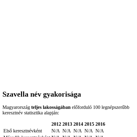
Szavella név gyakorisága
Magyarország
teljes lakosságában
előforduló 100 legnépszerűbb
keresztnév statisztika alapján:
2012
2013
2014
2015
2016
Első keresztnévként
N/A
N/A
N/A
N/A
N/A