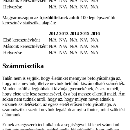
Második keresztnévként
N/A
N/A
N/A
N/A
N/A
Helyezése
N/A
N/A
N/A
N/A
N/A
Magyarországon az
újszülötteknek adott
100 legnépszerűbb
keresztnév statisztika alapján:
2012
2013
2014
2015
2016
Első keresztnévként
N/A
N/A
N/A
N/A
N/A
Második keresztnévként
N/A
N/A
N/A
N/A
N/A
Helyezése
N/A
N/A
N/A
N/A
N/A
Számmisztika
Talán nem is sejtjük, hogy életünket mennyire befolyásolhatja az,
hogy mi a nevünk, illetve nevünk betűiből kiszámolható számérték.
Minden szülő a legjobbakat kívánja gyermekének, és azt reméli,
hogy élete tele lesz szerencsével, és a baj messze elkerüli majd. Ám
sokan nem tudnak arról, hogy az, hogy milyen nevet adnak a
kicsinek születésekor, az egész életét erősen befolyásolhatja. A
számmisztika szerint nevünk legalább annyira fontos, mint születési
dátumunk.
Ennek az egyszerű technikának a segítségével ki lehet számítani
adott név rezgésszámát, ezáltal pedig kideríthetjük, hogy milyen