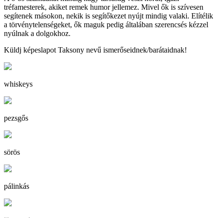
tréfamesterek, akiket remek humor jellemez. Mivel ők is szívesen
segítenek másokon, nekik is segítőkezet nyújt mindig valaki. Elítélik
a törvénytelenségeket, ők maguk pedig általában szerencsés kézzel
nyúlnak a dolgokhoz.
Küldj képeslapot Taksony nevű ismerőseidnek/barátaidnak!
whiskeys
pezsgős
sörös
pálinkás