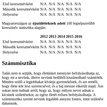
Első keresztnévként
N/A
N/A
N/A
N/A
N/A
Második keresztnévként
N/A
N/A
N/A
N/A
N/A
Helyezése
N/A
N/A
N/A
N/A
N/A
Magyarországon az
újszülötteknek adott
100 legnépszerűbb
keresztnév statisztika alapján:
2012
2013
2014
2015
2016
Első keresztnévként
N/A
N/A
N/A
N/A
N/A
Második keresztnévként
N/A
N/A
N/A
N/A
N/A
Helyezése
N/A
N/A
N/A
N/A
N/A
Számmisztika
Talán nem is sejtjük, hogy életünket mennyire befolyásolhatja az,
hogy mi a nevünk, illetve nevünk betűiből kiszámolható számérték.
Minden szülő a legjobbakat kívánja gyermekének, és azt reméli,
hogy élete tele lesz szerencsével, és a baj messze elkerüli majd. Ám
sokan nem tudnak arról, hogy az, hogy milyen nevet adnak a
kicsinek születésekor, az egész életét erősen befolyásolhatja. A
számmisztika szerint nevünk legalább annyira fontos, mint születési
dátumunk.