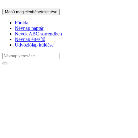
Menü megjelenítése/elrejtése
Főoldal
Névnap naptár
Nevek ABC sorrendben
Névnap értesítő
Üdvözlőlap küldése