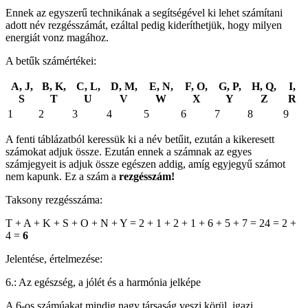
Ennek az egyszerű technikának a segítségével ki lehet számítani
adott név rezgésszámát, ezáltal pedig kideríthetjük, hogy milyen
energiát vonz magához.
A betűk számértékei:
A, J,
B, K,
C, L,
D, M,
E, N,
F, O,
G, P,
H, Q,
I,
S
T
U
V
W
X
Y
Z
R
1
2
3
4
5
6
7
8
9
A fenti táblázatból keressük ki a név betűit, ezután a kikeresett
számokat adjuk össze. Ezután ennek a számnak az egyes
számjegyeit is adjuk össze egészen addig, amíg egyjegyű számot
nem kapunk. Ez a szám a
rezgésszám!
Taksony rezgésszáma:
T + A + K + S + O + N + Y = 2 + 1 + 2 + 1 + 6 + 5 + 7 = 24 = 2 +
4 =
6
Jelentése, értelmezése:
6.: Az egészség, a jólét és a harmónia jelképe
A 6-os számúakat mindig nagy társaság veszi körül, igazi