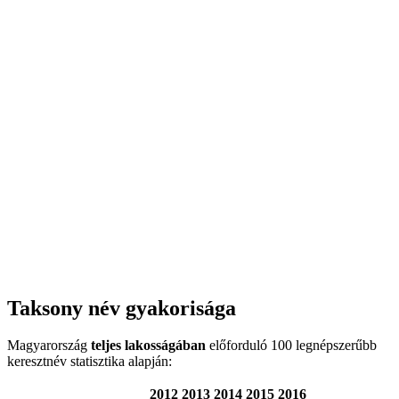
Taksony név gyakorisága
Magyarország
teljes lakosságában
előforduló 100 legnépszerűbb
keresztnév statisztika alapján:
2012
2013
2014
2015
2016