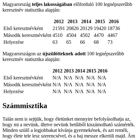
Magyarország
teljes lakosságában
előforduló 100 legnépszerűbb
keresztnév statisztika alapján:
2012
2013
2014
2015
2016
Első keresztnévként
21591
20826
20129
19420
18736
Második keresztnévként
4510
4504
4502
4470
4467
Helyezése
63
65
66
68
73
Magyarországon az
újszülötteknek adott
100 legnépszerűbb
keresztnév statisztika alapján:
2012
2013
2014
2015
2016
Első keresztnévként
N/A
N/A
N/A
N/A
N/A
Második keresztnévként
N/A
N/A
N/A
N/A
N/A
Helyezése
N/A
N/A
N/A
N/A
N/A
Számmisztika
Talán nem is sejtjük, hogy életünket mennyire befolyásolhatja az,
hogy mi a nevünk, illetve nevünk betűiből kiszámolható számérték.
Minden szülő a legjobbakat kívánja gyermekének, és azt reméli,
hogy élete tele lesz szerencsével, és a baj messze elkerüli majd. Ám