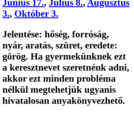
Június 17.
,
Július 8.
,
Augusztus
3.
,
Október 3.
Jelentése:
hőség, forróság,
nyár, aratás, szüret,
eredete:
görög. Ha gyermekünknek ezt
a keresztnevet szeretnénk adni,
akkor ezt minden probléma
nélkül megtehetjük ugyanis
hivatalosan
anyakönyvezhető
.