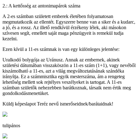
2.: A kettősség az antonimapárok száma
A 2-es számban született emberek életében folyamatosan
megmutatkozik az ellentét. Egyszerre benne van a siker és a kudarc,
a jó, és a rossz. Az illető rendkívül érzékeny lélek, aki másokon
szívesen segít, emellett saját maga pénzügyeit is remekül tudja
kezelni.
Ezen kívül a 11-es számnak is van egy különleges jelentése:
Uralkodó bolygója az Uránusz. Annak az embernek, akinek
születési dátumában visszaköszön a 11-es szám (1+1), vagy nevéből
kiszámolható a 11-es, azt a világ megváltoztatásának szándéka
irányítja. Ez a számmisztika egyik mesterszáma, ám a rengeteg
lehetőség mellett sok rejtélyes veszélyeket is tartogat. A 11-es
számban születők nehezebben barátkoznak, társaik nem értik meg
gondolkodásmenetüket.
Küldj képeslapot Teréz nevű ismerőseidnek/barátaidnak!
tulipános