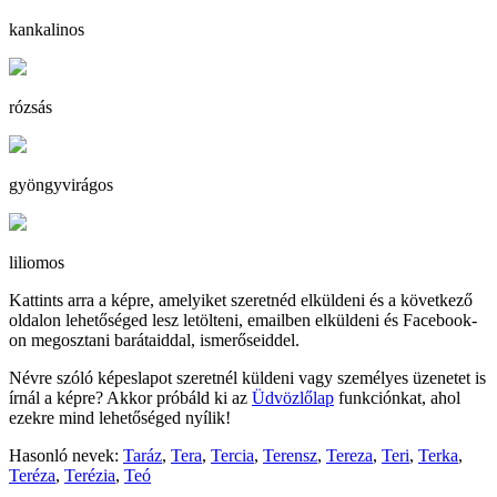
kankalinos
rózsás
gyöngyvirágos
liliomos
Kattints arra a képre, amelyiket szeretnéd elküldeni és a következő
oldalon lehetőséged lesz letölteni, emailben elküldeni és Facebook-
on megosztani barátaiddal, ismerőseiddel.
Névre szóló képeslapot szeretnél küldeni vagy személyes üzenetet is
írnál a képre? Akkor próbáld ki az
Üdvözlőlap
funkciónkat, ahol
ezekre mind lehetőséged nyílik!
Hasonló nevek:
Taráz
,
Tera
,
Tercia
,
Terensz
,
Tereza
,
Teri
,
Terka
,
Teréza
,
Terézia
,
Teó