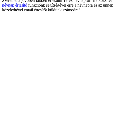
Szeretnél a jövőben időben értesülni Teréz névnapról? Iratkozz fel
névnap értesítő
funkciónk segítségével erre a névnapra és az ünnep
közeledtével email értesítőt küldünk számodra!