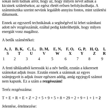
sokan nem tudnak arról, hogy az, hogy milyen nevet adnak a
kicsinek születésekor, az egész életét erősen befolyásolhatja. A
számmisztika szerint nevünk legalább annyira fontos, mint születési
dátumunk.
Ennek az egyszerű technikának a segítségével ki lehet számítani
adott név rezgésszámát, ezáltal pedig kideríthetjük, hogy milyen
energiát vonz magához.
A betűk számértékei:
A, J,
B, K,
C, L,
D, M,
E, N,
F, O,
G, P,
H, Q,
I,
S
T
U
V
W
X
Y
Z
R
1
2
3
4
5
6
7
8
9
A fenti táblázatból keressük ki a név betűit, ezután a kikeresett
számokat adjuk össze. Ezután ennek a számnak az egyes
számjegyeit is adjuk össze egészen addig, amíg egyjegyű számot
nem kapunk. Ez a szám a
rezgésszám!
Teréz rezgésszáma:
T + E + R + E + Z = 2 + 5 + 9 + 5 + 8 = 29 = 2 + 9 = 1 + 1 =
2
Jelentése, értelmezése: