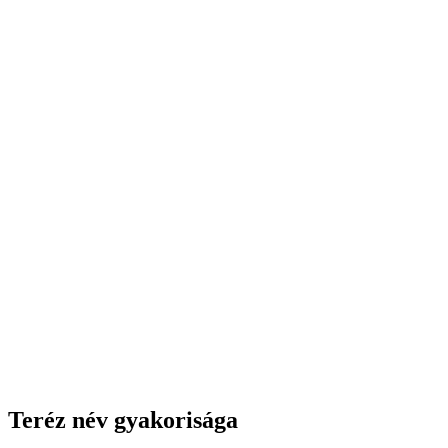
Teréz név gyakorisága