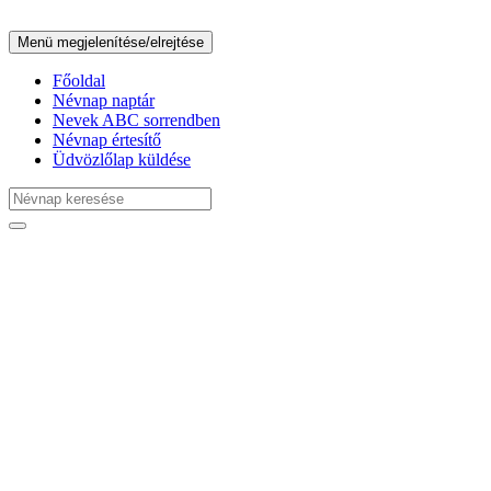
Menü megjelenítése/elrejtése
Főoldal
Névnap naptár
Nevek ABC sorrendben
Névnap értesítő
Üdvözlőlap küldése