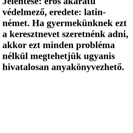
Jelentése:
erős akaratú
védelmező,
eredete:
latin-
német. Ha gyermekünknek ezt
a keresztnevet szeretnénk adni,
akkor ezt minden probléma
nélkül megtehetjük ugyanis
hivatalosan
anyakönyvezhető
.