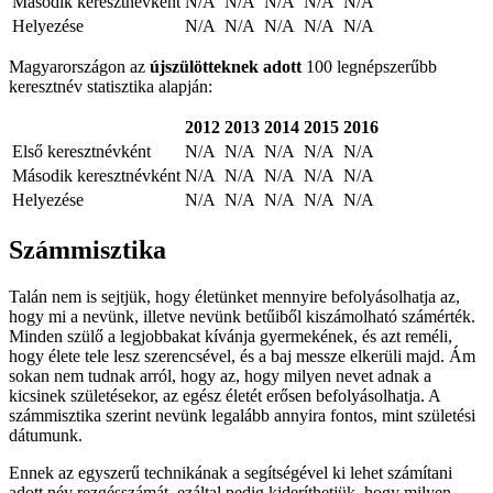
Második keresztnévként
N/A
N/A
N/A
N/A
N/A
Helyezése
N/A
N/A
N/A
N/A
N/A
Magyarországon az
újszülötteknek adott
100 legnépszerűbb
keresztnév statisztika alapján:
2012
2013
2014
2015
2016
Első keresztnévként
N/A
N/A
N/A
N/A
N/A
Második keresztnévként
N/A
N/A
N/A
N/A
N/A
Helyezése
N/A
N/A
N/A
N/A
N/A
Számmisztika
Talán nem is sejtjük, hogy életünket mennyire befolyásolhatja az,
hogy mi a nevünk, illetve nevünk betűiből kiszámolható számérték.
Minden szülő a legjobbakat kívánja gyermekének, és azt reméli,
hogy élete tele lesz szerencsével, és a baj messze elkerüli majd. Ám
sokan nem tudnak arról, hogy az, hogy milyen nevet adnak a
kicsinek születésekor, az egész életét erősen befolyásolhatja. A
számmisztika szerint nevünk legalább annyira fontos, mint születési
dátumunk.
Ennek az egyszerű technikának a segítségével ki lehet számítani
adott név rezgésszámát, ezáltal pedig kideríthetjük, hogy milyen