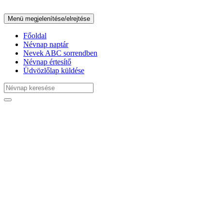
Menü megjelenítése/elrejtése
Főoldal
Névnap naptár
Nevek ABC sorrendben
Névnap értesítő
Üdvözlőlap küldése