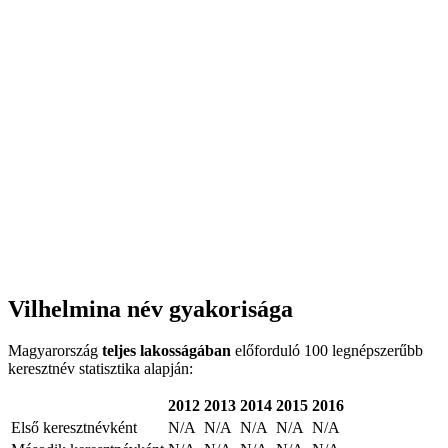
Vilhelmina név gyakorisága
Magyarország
teljes lakosságában
előforduló 100 legnépszerűbb
keresztnév statisztika alapján:
2012
2013
2014
2015
2016
Első keresztnévként
N/A
N/A
N/A
N/A
N/A