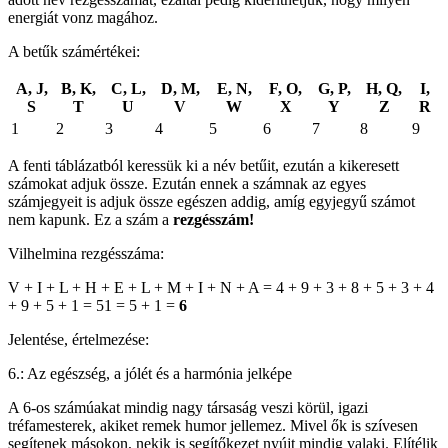
energiát vonz magához.
A betűk számértékei:
A, J,
B, K,
C, L,
D, M,
E, N,
F, O,
G, P,
H, Q,
I,
S
T
U
V
W
X
Y
Z
R
1
2
3
4
5
6
7
8
9
A fenti táblázatból keressük ki a név betűit, ezután a kikeresett
számokat adjuk össze. Ezután ennek a számnak az egyes
számjegyeit is adjuk össze egészen addig, amíg egyjegyű számot
nem kapunk. Ez a szám a
rezgésszám!
Vilhelmina rezgésszáma:
V + I + L + H + E + L + M + I + N + A = 4 + 9 + 3 + 8 + 5 + 3 + 4
+ 9 + 5 + 1 = 51 = 5 + 1 =
6
Jelentése, értelmezése:
6.: Az egészség, a jólét és a harmónia jelképe
A 6-os számúakat mindig nagy társaság veszi körül, igazi
tréfamesterek, akiket remek humor jellemez. Mivel ők is szívesen
segítenek másokon, nekik is segítőkezet nyújt mindig valaki. Elítélik