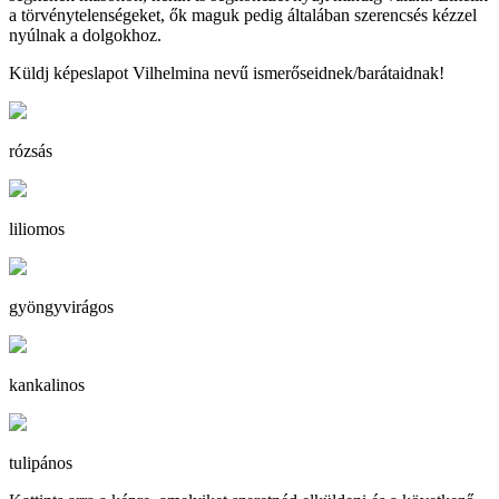
a törvénytelenségeket, ők maguk pedig általában szerencsés kézzel
nyúlnak a dolgokhoz.
Küldj képeslapot Vilhelmina nevű ismerőseidnek/barátaidnak!
rózsás
liliomos
gyöngyvirágos
kankalinos
tulipános