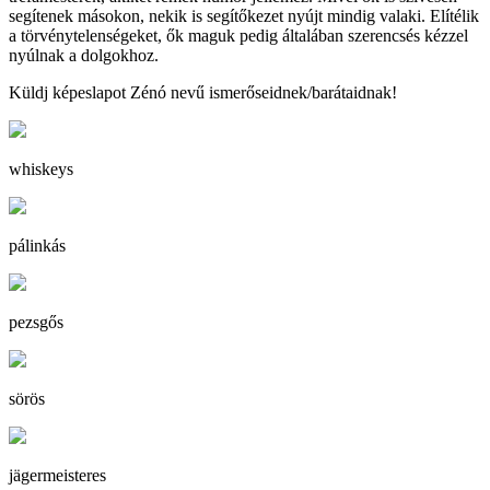
segítenek másokon, nekik is segítőkezet nyújt mindig valaki. Elítélik
a törvénytelenségeket, ők maguk pedig általában szerencsés kézzel
nyúlnak a dolgokhoz.
Küldj képeslapot Zénó nevű ismerőseidnek/barátaidnak!
whiskeys
pálinkás
pezsgős
sörös
jägermeisteres