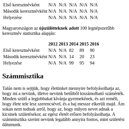
Első keresztnévként
N/A
N/A
N/A
N/A
N/A
Második keresztnévként
N/A
N/A
N/A
N/A
N/A
Helyezése
N/A
N/A
N/A
N/A
N/A
Magyarországon az
újszülötteknek adott
100 legnépszerűbb
keresztnév statisztika alapján:
2012
2013
2014
2015
2016
Első keresztnévként
N/A
N/A
82
89
90
Második keresztnévként
N/A
N/A
14
20
23
Helyezése
N/A
N/A
99
95
94
Számmisztika
Talán nem is sejtjük, hogy életünket mennyire befolyásolhatja az,
hogy mi a nevünk, illetve nevünk betűiből kiszámolható számérték.
Minden szülő a legjobbakat kívánja gyermekének, és azt reméli,
hogy élete tele lesz szerencsével, és a baj messze elkerüli majd. Ám
sokan nem tudnak arról, hogy az, hogy milyen nevet adnak a
kicsinek születésekor, az egész életét erősen befolyásolhatja. A
számmisztika szerint nevünk legalább annyira fontos, mint születési
dátumunk.