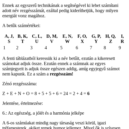
Ennek az egyszerű technikának a segítségével ki lehet számítani
adott név rezgésszámát, ezáltal pedig kideríthetjük, hogy milyen
energiát vonz magához.
A betűk számértékei:
A, J,
B, K,
C, L,
D, M,
E, N,
F, O,
G, P,
H, Q,
I,
S
T
U
V
W
X
Y
Z
R
1
2
3
4
5
6
7
8
9
A fenti táblázatból keressük ki a név betűit, ezután a kikeresett
számokat adjuk össze. Ezután ennek a számnak az egyes
számjegyeit is adjuk össze egészen addig, amíg egyjegyű számot
nem kapunk. Ez a szám a
rezgésszám!
Zénó rezgésszáma:
Z + E + N + O = 8 + 5 + 5 + 6 = 24 = 2 + 4 =
6
Jelentése, értelmezése:
6.: Az egészség, a jólét és a harmónia jelképe
A 6-os számúakat mindig nagy társaság veszi körül, igazi
tréfamesterek, akiket remek humor jellemez. Mivel ők is szívesen