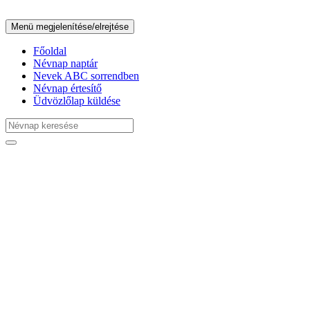
Menü megjelenítése/elrejtése
Főoldal
Névnap naptár
Nevek ABC sorrendben
Névnap értesítő
Üdvözlőlap küldése