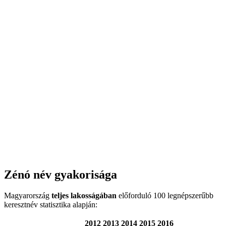
Zénó név gyakorisága
Magyarország
teljes lakosságában
előforduló 100 legnépszerűbb
keresztnév statisztika alapján:
2012
2013
2014
2015
2016