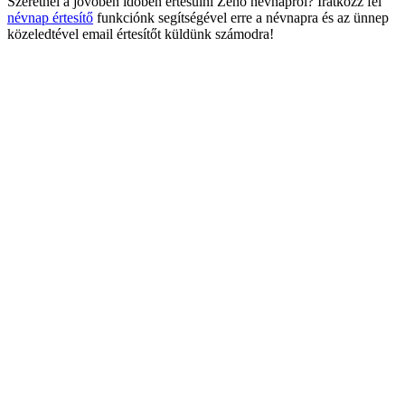
Szeretnél a jövőben időben értesülni Zénó névnapról? Iratkozz fel
névnap értesítő
funkciónk segítségével erre a névnapra és az ünnep
közeledtével email értesítőt küldünk számodra!