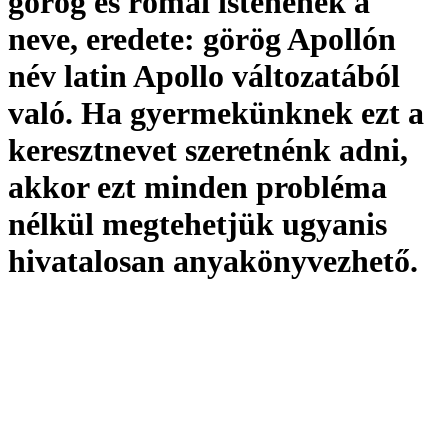
görög és római istenének a
neve,
eredete:
görög Apollón
név latin Apollo változatából
való. Ha gyermekünknek ezt a
keresztnevet szeretnénk adni,
akkor ezt minden probléma
nélkül megtehetjük ugyanis
hivatalosan
anyakönyvezhető
.