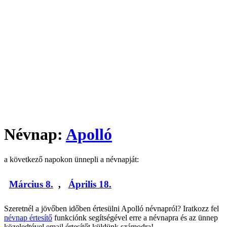
Névnap:
Apolló
a következő napokon ünnepli a névnapját:
Március 8.
,
Április 18.
Szeretnél a jövőben időben értesülni Apolló névnapról? Iratkozz fel
névnap értesítő
funkciónk segítségével erre a névnapra és az ünnep
közeledtével email értesítőt küldünk számodra!