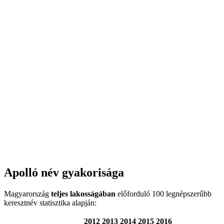
Apolló név gyakorisága
Magyarország
teljes lakosságában
előforduló 100 legnépszerűbb
keresztnév statisztika alapján:
2012
2013
2014
2015
2016