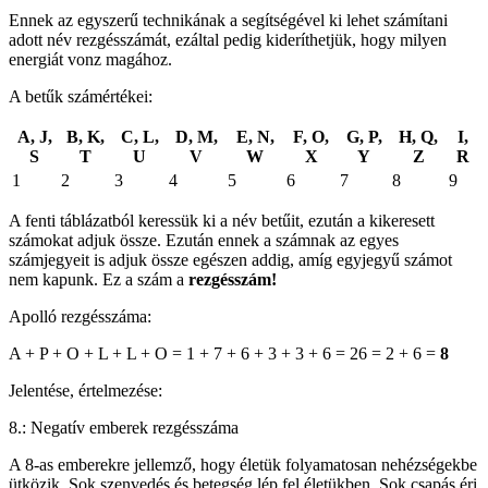
Ennek az egyszerű technikának a segítségével ki lehet számítani
adott név rezgésszámát, ezáltal pedig kideríthetjük, hogy milyen
energiát vonz magához.
A betűk számértékei:
A, J,
B, K,
C, L,
D, M,
E, N,
F, O,
G, P,
H, Q,
I,
S
T
U
V
W
X
Y
Z
R
1
2
3
4
5
6
7
8
9
A fenti táblázatból keressük ki a név betűit, ezután a kikeresett
számokat adjuk össze. Ezután ennek a számnak az egyes
számjegyeit is adjuk össze egészen addig, amíg egyjegyű számot
nem kapunk. Ez a szám a
rezgésszám!
Apolló rezgésszáma:
A + P + O + L + L + O = 1 + 7 + 6 + 3 + 3 + 6 = 26 = 2 + 6 =
8
Jelentése, értelmezése:
8.: Negatív emberek rezgésszáma
A 8-as emberekre jellemző, hogy életük folyamatosan nehézségekbe
ütközik. Sok szenvedés és betegség lép fel életükben. Sok csapás éri