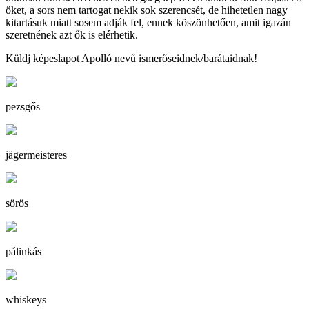
őket, a sors nem tartogat nekik sok szerencsét, de hihetetlen nagy
kitartásuk miatt sosem adják fel, ennek köszönhetően, amit igazán
szeretnének azt ők is elérhetik.
Küldj képeslapot Apolló nevű ismerőseidnek/barátaidnak!
pezsgős
jägermeisteres
sörös
pálinkás
whiskeys