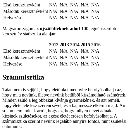
Első keresztnévként
N/A
N/A
N/A
N/A
N/A
Második keresztnévként
N/A
N/A
N/A
N/A
N/A
Helyezése
N/A
N/A
N/A
N/A
N/A
Magyarországon az
újszülötteknek adott
100 legnépszerűbb
keresztnév statisztika alapján:
2012
2013
2014
2015
2016
Első keresztnévként
N/A
N/A
N/A
N/A
N/A
Második keresztnévként
N/A
N/A
N/A
N/A
N/A
Helyezése
N/A
N/A
N/A
N/A
N/A
Számmisztika
Talán nem is sejtjük, hogy életünket mennyire befolyásolhatja az,
hogy mi a nevünk, illetve nevünk betűiből kiszámolható számérték.
Minden szülő a legjobbakat kívánja gyermekének, és azt reméli,
hogy élete tele lesz szerencsével, és a baj messze elkerüli majd. Ám
sokan nem tudnak arról, hogy az, hogy milyen nevet adnak a
kicsinek születésekor, az egész életét erősen befolyásolhatja. A
számmisztika szerint nevünk legalább annyira fontos, mint születési
dátumunk.