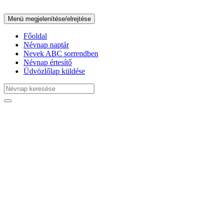
Menü megjelenítése/elrejtése
Főoldal
Névnap naptár
Nevek ABC sorrendben
Névnap értesítő
Üdvözlőlap küldése