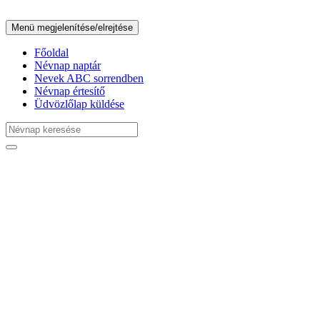
Menü megjelenítése/elrejtése
Főoldal
Névnap naptár
Nevek ABC sorrendben
Névnap értesítő
Üdvözlőlap küldése