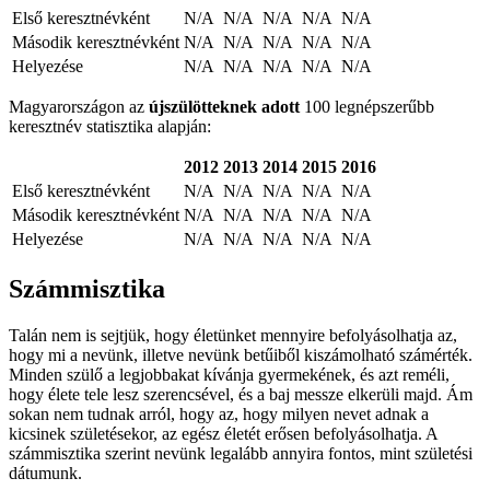
Első keresztnévként
N/A
N/A
N/A
N/A
N/A
Második keresztnévként
N/A
N/A
N/A
N/A
N/A
Helyezése
N/A
N/A
N/A
N/A
N/A
Magyarországon az
újszülötteknek adott
100 legnépszerűbb
keresztnév statisztika alapján:
2012
2013
2014
2015
2016
Első keresztnévként
N/A
N/A
N/A
N/A
N/A
Második keresztnévként
N/A
N/A
N/A
N/A
N/A
Helyezése
N/A
N/A
N/A
N/A
N/A
Számmisztika
Talán nem is sejtjük, hogy életünket mennyire befolyásolhatja az,
hogy mi a nevünk, illetve nevünk betűiből kiszámolható számérték.
Minden szülő a legjobbakat kívánja gyermekének, és azt reméli,
hogy élete tele lesz szerencsével, és a baj messze elkerüli majd. Ám
sokan nem tudnak arról, hogy az, hogy milyen nevet adnak a
kicsinek születésekor, az egész életét erősen befolyásolhatja. A
számmisztika szerint nevünk legalább annyira fontos, mint születési
dátumunk.