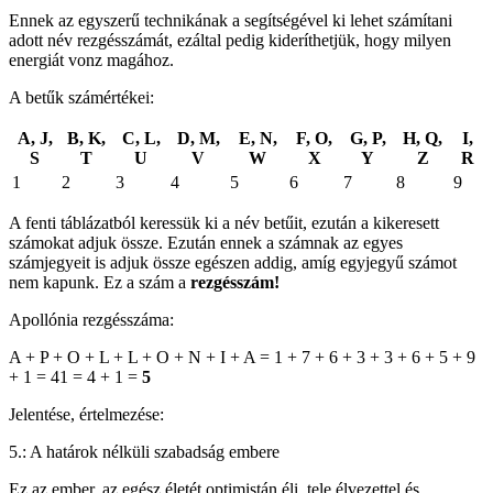
Ennek az egyszerű technikának a segítségével ki lehet számítani
adott név rezgésszámát, ezáltal pedig kideríthetjük, hogy milyen
energiát vonz magához.
A betűk számértékei:
A, J,
B, K,
C, L,
D, M,
E, N,
F, O,
G, P,
H, Q,
I,
S
T
U
V
W
X
Y
Z
R
1
2
3
4
5
6
7
8
9
A fenti táblázatból keressük ki a név betűit, ezután a kikeresett
számokat adjuk össze. Ezután ennek a számnak az egyes
számjegyeit is adjuk össze egészen addig, amíg egyjegyű számot
nem kapunk. Ez a szám a
rezgésszám!
Apollónia rezgésszáma:
A + P + O + L + L + O + N + I + A = 1 + 7 + 6 + 3 + 3 + 6 + 5 + 9
+ 1 = 41 = 4 + 1 =
5
Jelentése, értelmezése:
5.: A határok nélküli szabadság embere
Ez az ember, az egész életét optimistán éli, tele élvezettel és