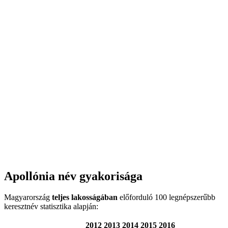
Apollónia név gyakorisága
Magyarország
teljes lakosságában
előforduló 100 legnépszerűbb
keresztnév statisztika alapján:
2012
2013
2014
2015
2016