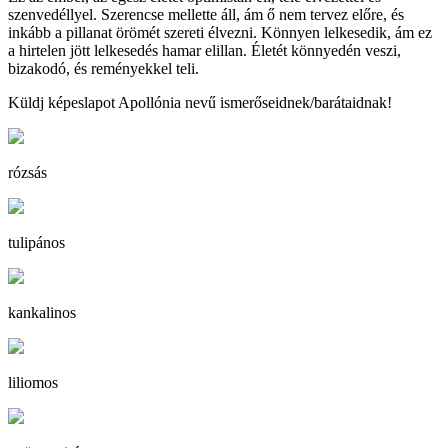
szenvedéllyel. Szerencse mellette áll, ám ő nem tervez előre, és
inkább a pillanat örömét szereti élvezni. Könnyen lelkesedik, ám ez
a hirtelen jött lelkesedés hamar elillan. Életét könnyedén veszi,
bizakodó, és reményekkel teli.
Küldj képeslapot Apollónia nevű ismerőseidnek/barátaidnak!
rózsás
tulipános
kankalinos
liliomos