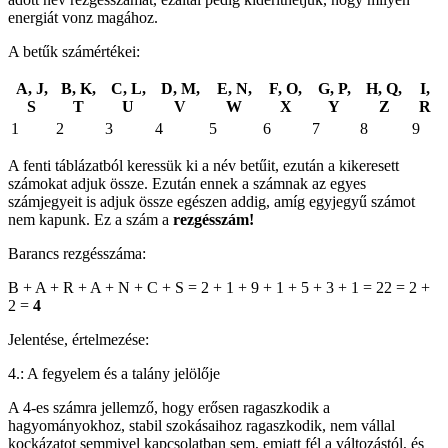
energiát vonz magához.
A betűk számértékei:
A, J,
B, K,
C, L,
D, M,
E, N,
F, O,
G, P,
H, Q,
I,
S
T
U
V
W
X
Y
Z
R
1
2
3
4
5
6
7
8
9
A fenti táblázatból keressük ki a név betűit, ezután a kikeresett
számokat adjuk össze. Ezután ennek a számnak az egyes
számjegyeit is adjuk össze egészen addig, amíg egyjegyű számot
nem kapunk. Ez a szám a
rezgésszám!
Barancs rezgésszáma:
B + A + R + A + N + C + S = 2 + 1 + 9 + 1 + 5 + 3 + 1 = 22 = 2 +
2 =
4
Jelentése, értelmezése:
4.: A fegyelem és a talány jelölője
A 4-es számra jellemző, hogy erősen ragaszkodik a
hagyományokhoz, stabil szokásaihoz ragaszkodik, nem vállal
kockázatot semmivel kapcsolatban sem, emiatt fél a változástól, és