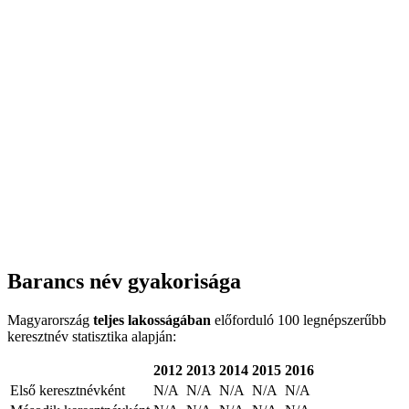
Barancs név gyakorisága
Magyarország
teljes lakosságában
előforduló 100 legnépszerűbb
keresztnév statisztika alapján:
2012
2013
2014
2015
2016
Első keresztnévként
N/A
N/A
N/A
N/A
N/A