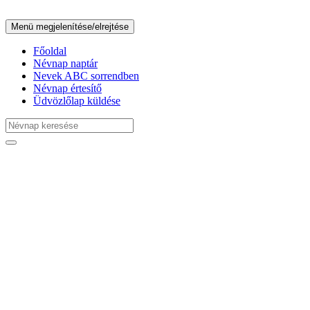
Menü megjelenítése/elrejtése
Főoldal
Névnap naptár
Nevek ABC sorrendben
Névnap értesítő
Üdvözlőlap küldése