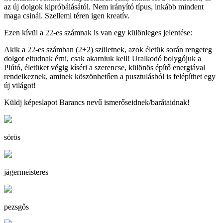
az új dolgok kipróbálásától. Nem irányító típus, inkább mindent
maga csinál. Szellemi téren igen kreatív.
Ezen kívül a 22-es számnak is van egy különleges jelentése:
Akik a 22-es számban (2+2) születnek, azok életük során rengeteg
dolgot eltudnak érni, csak akarniuk kell! Uralkodó bolygójuk a
Plútó, életüket végig kíséri a szerencse, különös építő energiával
rendelkeznek, aminek köszönhetően a pusztulásból is felépíthet egy
új világot!
Küldj képeslapot Barancs nevű ismerőseidnek/barátaidnak!
sörös
jägermeisteres
pezsgős