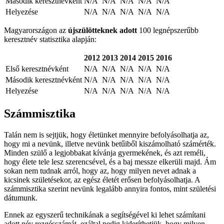
Második keresztnévként
N/A
N/A
N/A
N/A
N/A
Helyezése
N/A
N/A
N/A
N/A
N/A
Magyarországon az
újszülötteknek adott
100 legnépszerűbb
keresztnév statisztika alapján:
2012
2013
2014
2015
2016
Első keresztnévként
N/A
N/A
N/A
N/A
N/A
Második keresztnévként
N/A
N/A
N/A
N/A
N/A
Helyezése
N/A
N/A
N/A
N/A
N/A
Számmisztika
Talán nem is sejtjük, hogy életünket mennyire befolyásolhatja az,
hogy mi a nevünk, illetve nevünk betűiből kiszámolható számérték.
Minden szülő a legjobbakat kívánja gyermekének, és azt reméli,
hogy élete tele lesz szerencsével, és a baj messze elkerüli majd. Ám
sokan nem tudnak arról, hogy az, hogy milyen nevet adnak a
kicsinek születésekor, az egész életét erősen befolyásolhatja. A
számmisztika szerint nevünk legalább annyira fontos, mint születési
dátumunk.
Ennek az egyszerű technikának a segítségével ki lehet számítani
adott név rezgésszámát, ezáltal pedig kideríthetjük, hogy milyen