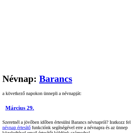
Névnap:
Barancs
a következő napokon ünnepli a névnapját:
Március 29.
Szeretnél a jövőben időben értesülni Barancs névnapról? Iratkozz fel
névnap értesítő
funkciónk segítségével erre a névnapra és az ünnep
közeledtével email értesítőt küldünk számodra!