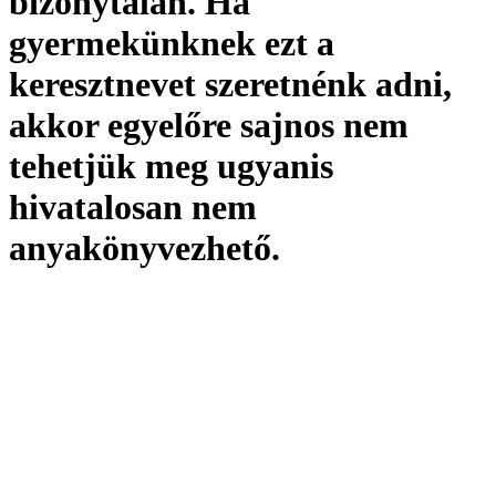
bizonytalan. Ha
gyermekünknek ezt a
keresztnevet szeretnénk adni,
akkor egyelőre sajnos nem
tehetjük meg ugyanis
hivatalosan
nem
anyakönyvezhető
.