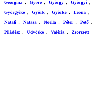
Georgina
,
Györe
,
György
,
Györgyi
,
Györgyike
,
Györk
,
Györke
,
Leona
,
Natali
,
Natasa
,
Noella
,
Péter
,
Pető
,
Piládész
,
Üdvöske
,
Valéria
,
Zsorzsett