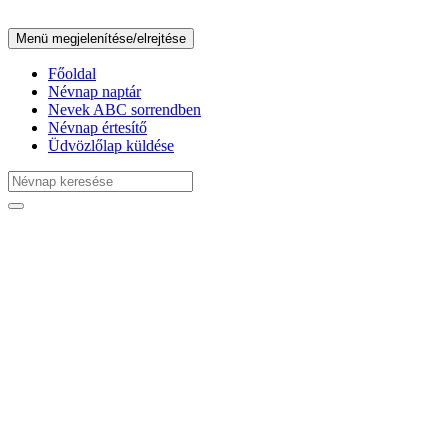
Menü megjelenítése/elrejtése
Főoldal
Névnap naptár
Nevek ABC sorrendben
Névnap értesítő
Üdvözlőlap küldése