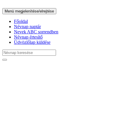
Menü megjelenítése/elrejtése
Főoldal
Névnap naptár
Nevek ABC sorrendben
Névnap értesítő
Üdvözlőlap küldése