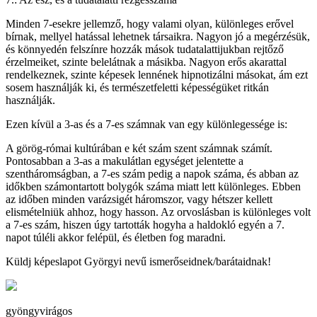
Minden 7-esekre jellemző, hogy valami olyan, különleges erővel
bírnak, mellyel hatással lehetnek társaikra. Nagyon jó a megérzésük,
és könnyedén felszínre hozzák mások tudatalattijukban rejtőző
érzelmeiket, szinte belelátnak a másikba. Nagyon erős akarattal
rendelkeznek, szinte képesek lennének hipnotizálni másokat, ám ezt
sosem használják ki, és természetfeletti képességüket ritkán
használják.
Ezen kívül a 3-as és a 7-es számnak van egy különlegessége is:
A görög-római kultúrában e két szám szent számnak számít.
Pontosabban a 3-as a makulátlan egységet jelentette a
szentháromságban, a 7-es szám pedig a napok száma, és abban az
időkben számontartott bolygók száma miatt lett különleges. Ebben
az időben minden varázsigét háromszor, vagy hétszer kellett
elismételniük ahhoz, hogy hasson. Az orvoslásban is különleges volt
a 7-es szám, hiszen úgy tartották hogyha a haldokló egyén a 7.
napot túléli akkor felépül, és életben fog maradni.
Küldj képeslapot Györgyi nevű ismerőseidnek/barátaidnak!
gyöngyvirágos