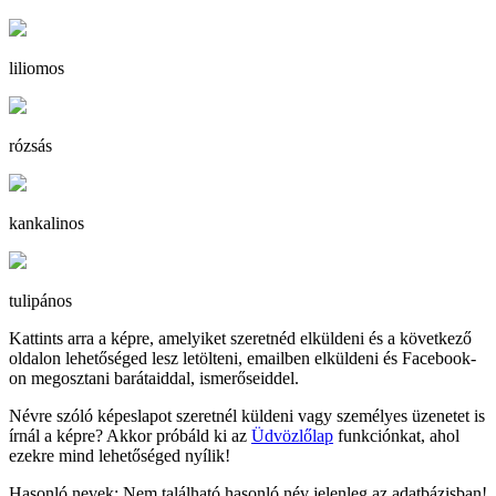
liliomos
rózsás
kankalinos
tulipános
Kattints arra a képre, amelyiket szeretnéd elküldeni és a következő
oldalon lehetőséged lesz letölteni, emailben elküldeni és Facebook-
on megosztani barátaiddal, ismerőseiddel.
Névre szóló képeslapot szeretnél küldeni vagy személyes üzenetet is
írnál a képre? Akkor próbáld ki az
Üdvözlőlap
funkciónkat, ahol
ezekre mind lehetőséged nyílik!
Hasonló nevek: Nem található hasonló név jelenleg az adatbázisban!