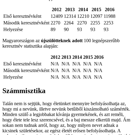
2012
2013
2014
2015
2016
Első keresztnévként
12409
12314
12210
12097
11988
Második keresztnévként
2270
2264
2270
2255
2253
Helyezése
89
90
93
93
93
Magyarországon az
újszülötteknek adott
100 legnépszerűbb
keresztnév statisztika alapján:
2012
2013
2014
2015
2016
Első keresztnévként
N/A
N/A
N/A
N/A
N/A
Második keresztnévként
N/A
N/A
N/A
N/A
N/A
Helyezése
N/A
N/A
N/A
N/A
N/A
Számmisztika
Talán nem is sejtjük, hogy életünket mennyire befolyásolhatja az,
hogy mi a nevünk, illetve nevünk betűiből kiszámolható számérték.
Minden szülő a legjobbakat kívánja gyermekének, és azt reméli,
hogy élete tele lesz szerencsével, és a baj messze elkerüli majd. Ám
sokan nem tudnak arról, hogy az, hogy milyen nevet adnak a
kicsinek születésekor, az egész életét erősen befolyásolhatja. A