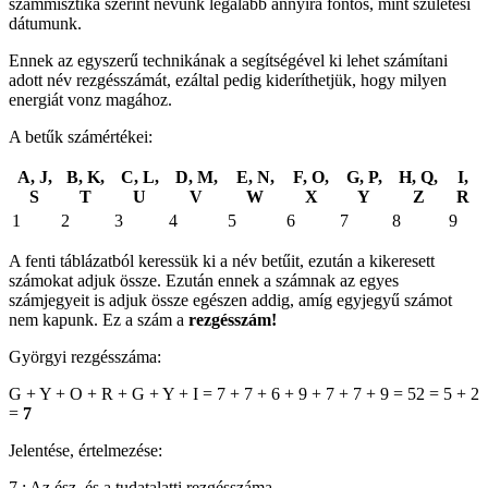
számmisztika szerint nevünk legalább annyira fontos, mint születési
dátumunk.
Ennek az egyszerű technikának a segítségével ki lehet számítani
adott név rezgésszámát, ezáltal pedig kideríthetjük, hogy milyen
energiát vonz magához.
A betűk számértékei:
A, J,
B, K,
C, L,
D, M,
E, N,
F, O,
G, P,
H, Q,
I,
S
T
U
V
W
X
Y
Z
R
1
2
3
4
5
6
7
8
9
A fenti táblázatból keressük ki a név betűit, ezután a kikeresett
számokat adjuk össze. Ezután ennek a számnak az egyes
számjegyeit is adjuk össze egészen addig, amíg egyjegyű számot
nem kapunk. Ez a szám a
rezgésszám!
Györgyi rezgésszáma:
G + Y + O + R + G + Y + I = 7 + 7 + 6 + 9 + 7 + 7 + 9 = 52 = 5 + 2
=
7
Jelentése, értelmezése:
7.: Az ész, és a tudatalatti rezgésszáma