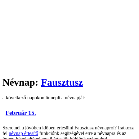
Névnap:
Fausztusz
a következő napokon ünnepli a névnapját:
Február 15.
Szeretnél a jövőben időben értesülni Fausztusz névnapról? Iratkozz
fel
névnap értesítő
funkciónk segítségével erre a névnapra és az
ünnep közeledtével email értesítőt küldünk számodra!