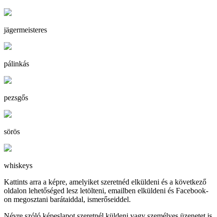
jägermeisteres
pálinkás
pezsgős
sörös
whiskeys
Kattints arra a képre, amelyiket szeretnéd elküldeni és a következő
oldalon lehetőséged lesz letölteni, emailben elküldeni és Facebook-
on megosztani barátaiddal, ismerőseiddel.
Névre szóló képeslapot szeretnél küldeni vagy személyes üzenetet is