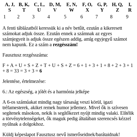
A, J,
B, K,
C, L,
D, M,
E, N,
F, O,
G, P,
H, Q,
I,
S
T
U
V
W
X
Y
Z
R
1
2
3
4
5
6
7
8
9
A fenti táblázatból keressük ki a név betűit, ezután a kikeresett
számokat adjuk össze. Ezután ennek a számnak az egyes
számjegyeit is adjuk össze egészen addig, amíg egyjegyű számot
nem kapunk. Ez a szám a
rezgésszám!
Fausztusz rezgésszáma:
F + A + U + S + Z + T + U + S + Z = 6 + 1 + 3 + 1 + 8 + 2 + 3 + 1
+ 8 = 33 = 3 + 3 =
6
Jelentése, értelmezése:
6.: Az egészség, a jólét és a harmónia jelképe
A 6-os számúakat mindig nagy társaság veszi körül, igazi
tréfamesterek, akiket remek humor jellemez. Mivel ők is szívesen
segítenek másokon, nekik is segítőkezet nyújt mindig valaki. Elítélik
a törvénytelenségeket, ők maguk pedig általában szerencsés kézzel
nyúlnak a dolgokhoz.
Küldj képeslapot Fausztusz nevű ismerőseidnek/barátaidnak!