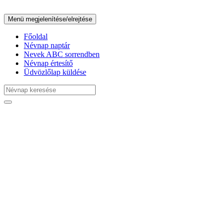
Menü megjelenítése/elrejtése
Főoldal
Névnap naptár
Nevek ABC sorrendben
Névnap értesítő
Üdvözlőlap küldése