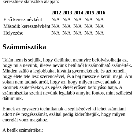
keresztnév statisztika alapján:
2012
2013
2014
2015
2016
Első keresztnévként
N/A
N/A
N/A
N/A
N/A
Második keresztnévként
N/A
N/A
N/A
N/A
N/A
Helyezése
N/A
N/A
N/A
N/A
N/A
Számmisztika
Talán nem is sejtjük, hogy életünket mennyire befolyásolhatja az,
hogy mi a nevünk, illetve nevünk betűiből kiszámolható számérték.
Minden szülő a legjobbakat kívánja gyermekének, és azt reméli,
hogy élete tele lesz szerencsével, és a baj messze elkerüli majd. Ám
sokan nem tudnak arról, hogy az, hogy milyen nevet adnak a
kicsinek születésekor, az egész életét erősen befolyásolhatja. A
számmisztika szerint nevünk legalább annyira fontos, mint születési
dátumunk.
Ennek az egyszerű technikának a segítségével ki lehet számítani
adott név rezgésszámát, ezáltal pedig kideríthetjük, hogy milyen
energiát vonz magához.
A betűk számértékei: