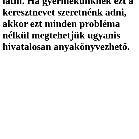
latin. Ha gyermekünknek ezt a
keresztnevet szeretnénk adni,
akkor ezt minden probléma
nélkül megtehetjük ugyanis
hivatalosan
anyakönyvezhető
.