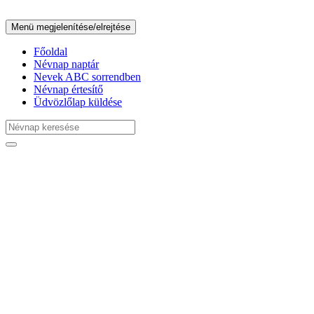
Menü megjelenítése/elrejtése
Főoldal
Névnap naptár
Nevek ABC sorrendben
Névnap értesítő
Üdvözlőlap küldése