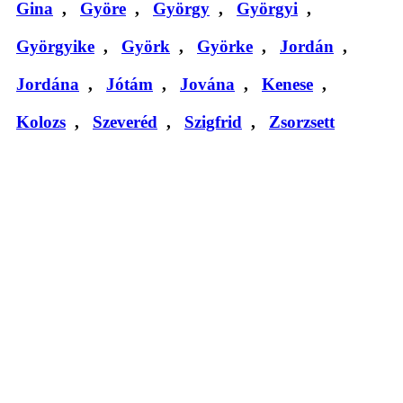
Gina
,
Györe
,
György
,
Györgyi
,
Györgyike
,
Györk
,
Györke
,
Jordán
,
Jordána
,
Jótám
,
Jována
,
Kenese
,
Kolozs
,
Szeveréd
,
Szigfrid
,
Zsorzsett