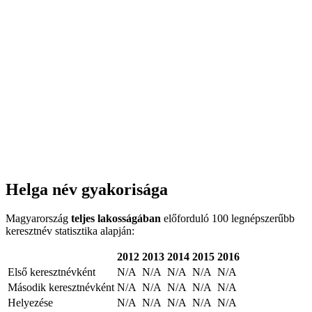
Helga név gyakorisága
Magyarország
teljes lakosságában
előforduló 100 legnépszerűbb
keresztnév statisztika alapján:
2012
2013
2014
2015
2016
Első keresztnévként
N/A
N/A
N/A
N/A
N/A
Második keresztnévként
N/A
N/A
N/A
N/A
N/A
Helyezése
N/A
N/A
N/A
N/A
N/A