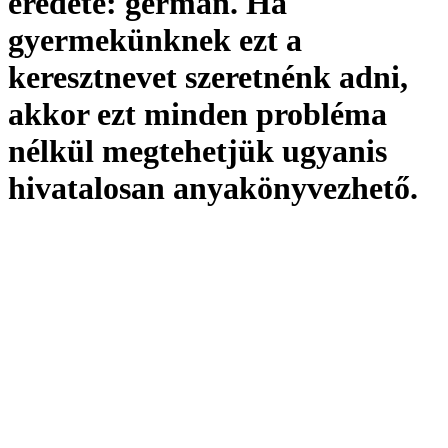
eredete:
germán. Ha
gyermekünknek ezt a
keresztnevet szeretnénk adni,
akkor ezt minden probléma
nélkül megtehetjük ugyanis
hivatalosan
anyakönyvezhető
.