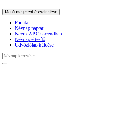
Menü megjelenítése/elrejtése
Főoldal
Névnap naptár
Nevek ABC sorrendben
Névnap értesítő
Üdvözlőlap küldése