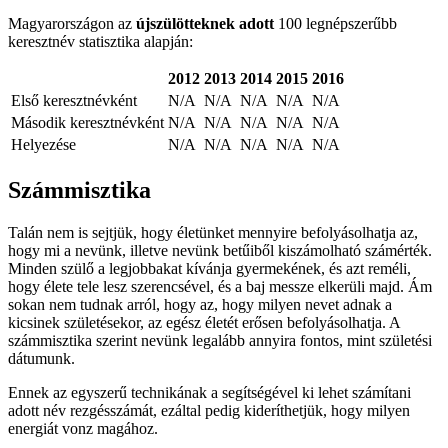
Magyarországon az
újszülötteknek adott
100 legnépszerűbb
keresztnév statisztika alapján:
2012
2013
2014
2015
2016
Első keresztnévként
N/A
N/A
N/A
N/A
N/A
Második keresztnévként
N/A
N/A
N/A
N/A
N/A
Helyezése
N/A
N/A
N/A
N/A
N/A
Számmisztika
Talán nem is sejtjük, hogy életünket mennyire befolyásolhatja az,
hogy mi a nevünk, illetve nevünk betűiből kiszámolható számérték.
Minden szülő a legjobbakat kívánja gyermekének, és azt reméli,
hogy élete tele lesz szerencsével, és a baj messze elkerüli majd. Ám
sokan nem tudnak arról, hogy az, hogy milyen nevet adnak a
kicsinek születésekor, az egész életét erősen befolyásolhatja. A
számmisztika szerint nevünk legalább annyira fontos, mint születési
dátumunk.
Ennek az egyszerű technikának a segítségével ki lehet számítani
adott név rezgésszámát, ezáltal pedig kideríthetjük, hogy milyen
energiát vonz magához.