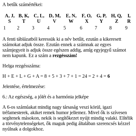
A betűk számértékei:
A, J,
B, K,
C, L,
D, M,
E, N,
F, O,
G, P,
H, Q,
I,
S
T
U
V
W
X
Y
Z
R
1
2
3
4
5
6
7
8
9
A fenti táblázatból keressük ki a név betűit, ezután a kikeresett
számokat adjuk össze. Ezután ennek a számnak az egyes
számjegyeit is adjuk össze egészen addig, amíg egyjegyű számot
nem kapunk. Ez a szám a
rezgésszám!
Helga rezgésszáma:
H + E + L + G + A = 8 + 5 + 3 + 7 + 1 = 24 = 2 + 4 =
6
Jelentése, értelmezése:
6.: Az egészség, a jólét és a harmónia jelképe
A 6-os számúakat mindig nagy társaság veszi körül, igazi
tréfamesterek, akiket remek humor jellemez. Mivel ők is szívesen
segítenek másokon, nekik is segítőkezet nyújt mindig valaki. Elítélik
a törvénytelenségeket, ők maguk pedig általában szerencsés kézzel
nyúlnak a dolgokhoz.