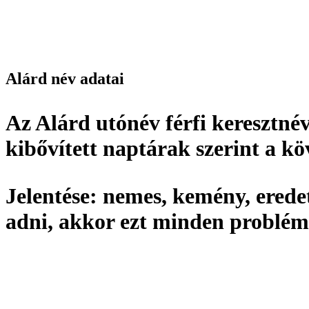
Alárd név adatai
Az Alárd utónév
férfi keresztné
kibővített naptárak szerint a k
Jelentése:
nemes, kemény,
erede
adni, akkor ezt minden problém