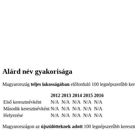
Alárd név gyakorisága
Magyarország
teljes lakosságában
előforduló 100 legnépszerűbb keres
2012
2013
2014
2015
2016
Első keresztnévként
N/A
N/A
N/A
N/A
N/A
Második keresztnévként
N/A
N/A
N/A
N/A
N/A
Helyezése
N/A
N/A
N/A
N/A
N/A
Magyarországon az
újszülötteknek adott
100 legnépszerűbb keresztné