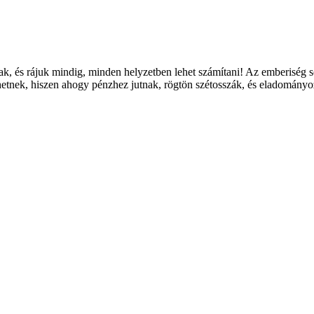
k, és rájuk mindig, minden helyzetben lehet számítani! Az emberiség s
zhetnek, hiszen ahogy pénzhez jutnak, rögtön szétosszák, és eladomán