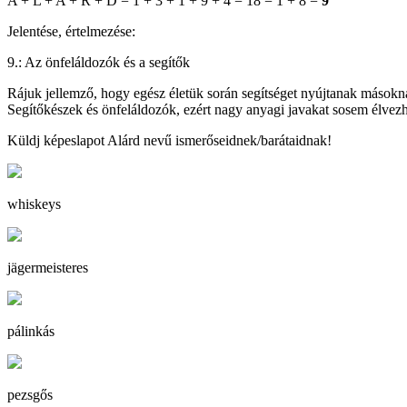
A + L + A + R + D = 1 + 3 + 1 + 9 + 4 = 18 = 1 + 8 =
9
Jelentése, értelmezése:
9.: Az önfeláldozók és a segítők
Rájuk jellemző, hogy egész életük során segítséget nyújtanak másokna
Segítőkészek és önfeláldozók, ezért nagy anyagi javakat sosem élve
Küldj képeslapot Alárd nevű ismerőseidnek/barátaidnak!
whiskeys
jägermeisteres
pálinkás
pezsgős