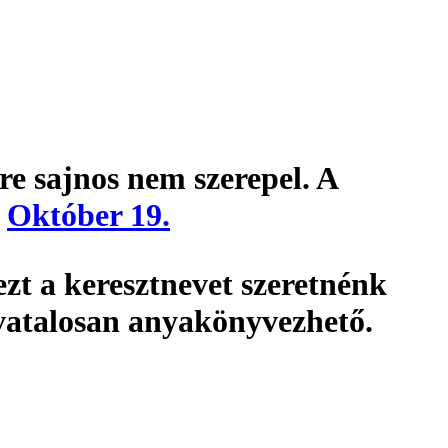
re sajnos nem szerepel. A
:
Október 19.
t a keresztnevet szeretnénk
vatalosan
anyakönyvezhető
.