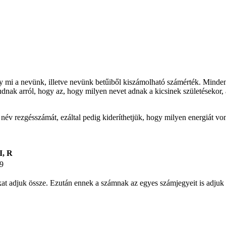
gy mi a nevünk, illetve nevünk betűiből kiszámolható számérték. Minden
udnak arról, hogy az, hogy milyen nevet adnak a kicsinek születésekor, 
t név rezgésszámát, ezáltal pedig kideríthetjük, hogy milyen energiát v
I, R
9
ámokat adjuk össze. Ezután ennek a számnak az egyes számjegyeit is ad