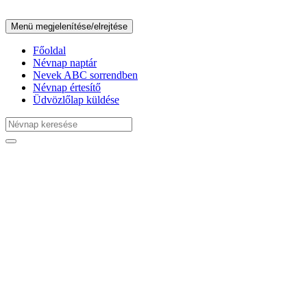
Menü megjelenítése/elrejtése
Főoldal
Névnap naptár
Nevek ABC sorrendben
Névnap értesítő
Üdvözlőlap küldése