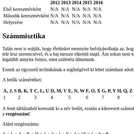
2012
2013
2014
2015
2016
Első keresztnévként
N/A
N/A
N/A
N/A
N/A
Második keresztnévként
N/A
N/A
N/A
N/A
N/A
Helyezése
N/A
N/A
N/A
N/A
N/A
Számmisztika
Talán nem is sejtjük, hogy életünket mennyire befolyásolhatja az, ho
tele lesz szerencsével, és a baj messze elkerüli majd. Ám sokan nem t
legalább annyira fontos, mint születési dátumunk.
Ennek az egyszerű technikának a segítségével ki lehet számítani adot
A betűk számértékei:
A, J, S
B, K, T
C, L, U
D, M, V
E, N, W
F, O, X
G, P, Y
H, Q, Z
1
2
3
4
5
6
7
8
A fenti táblázatból keressük ki a név betűit, ezután a kikeresett sz
a
rezgésszám!
Alárd rezgésszáma: