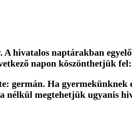
v
. A hivatalos naptárakban egyelő
övetkező napon köszönthetjük fel
te:
germán. Ha gyermekünknek ez
a nélkül megtehetjük ugyanis hi