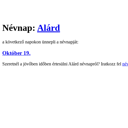
Névnap:
Alárd
a következő napokon ünnepli a névnapját:
Október 19.
Szeretnél a jövőben időben értesülni Alárd névnapról? Iratkozz fel
név