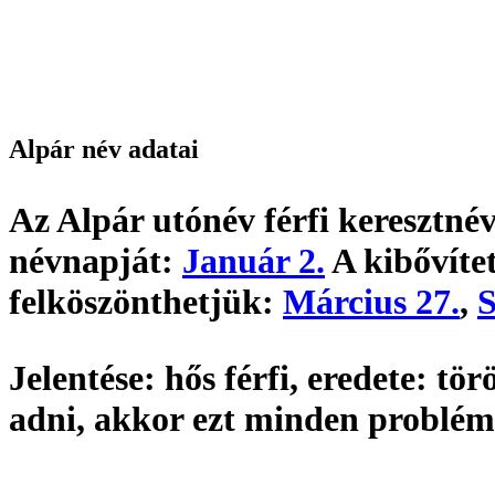
Alpár név adatai
Az Alpár utónév
férfi keresztnév
névnapját:
Január 2.
A kibővítet
felköszönthetjük:
Március 27.
,
S
Jelentése:
hős férfi,
eredete:
törö
adni, akkor ezt minden problém