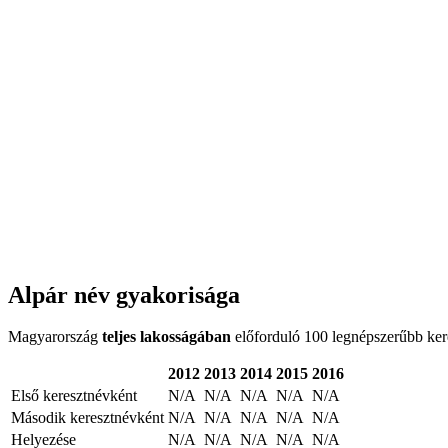
Alpár név gyakorisága
Magyarország
teljes lakosságában
előforduló 100 legnépszerűbb keres
2012
2013
2014
2015
2016
Első keresztnévként
N/A
N/A
N/A
N/A
N/A
Második keresztnévként
N/A
N/A
N/A
N/A
N/A
Helyezése
N/A
N/A
N/A
N/A
N/A