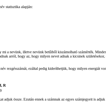
v statisztika alapján:
gy mi a nevünk, illetve nevünk betűiből kiszámolható számérték. Minden
udnak arról, hogy az, hogy milyen nevet adnak a kicsinek születésekor, 
t név rezgésszámát, ezáltal pedig kideríthetjük, hogy milyen energiát v
I, R
9
ámokat adjuk össze. Ezután ennek a számnak az egyes számjegyeit is ad