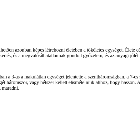
hetően azonban képes létrehozni életében a tökéletes egységet. Élete cé
edés, és a megvalósíthatatlannak gondolt győzelem, és az anyagi jólét m
an a 3-as a makulátlan egységet jelentette a szentháromságban, a 7-es
t háromszor, vagy hétszer kellett elismételniük ahhoz, hogy hasson. Az
g maradni.