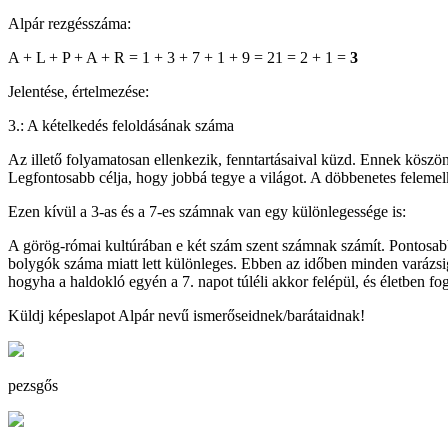
Alpár rezgésszáma:
A + L + P + A + R = 1 + 3 + 7 + 1 + 9 = 21 = 2 + 1 =
3
Jelentése, értelmezése:
3.: A kételkedés feloldásának száma
Az illető folyamatosan ellenkezik, fenntartásaival küzd. Ennek köszön
Legfontosabb célja, hogy jobbá tegye a világot. A döbbenetes felemelk
Ezen kívül a 3-as és a 7-es számnak van egy különlegessége is:
A görög-római kultúrában e két szám szent számnak számít. Pontosabb
bolygók száma miatt lett különleges. Ebben az időben minden varázsigé
hogyha a haldokló egyén a 7. napot túléli akkor felépül, és életben fo
Küldj képeslapot Alpár nevű ismerőseidnek/barátaidnak!
pezsgős