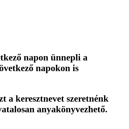
etkező napon ünnepli a
következő napokon is
 a keresztnevet szeretnénk
vatalosan
anyakönyvezhető
.