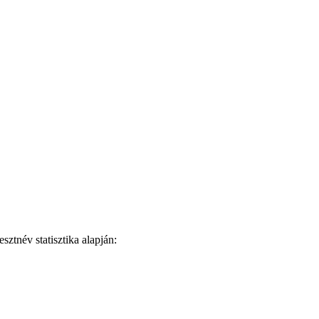
ztnév statisztika alapján: