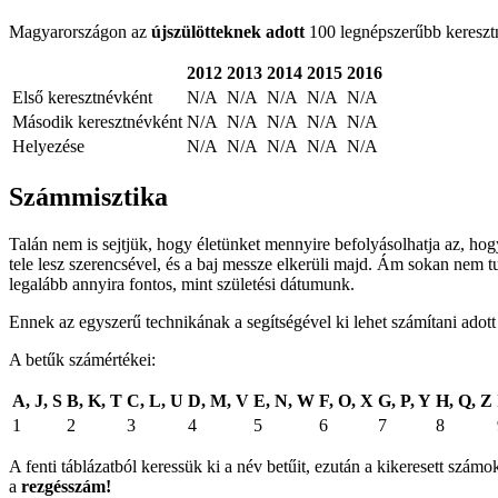
Magyarországon az
újszülötteknek adott
100 legnépszerűbb keresztné
2012
2013
2014
2015
2016
Első keresztnévként
N/A
N/A
N/A
N/A
N/A
Második keresztnévként
N/A
N/A
N/A
N/A
N/A
Helyezése
N/A
N/A
N/A
N/A
N/A
Számmisztika
Talán nem is sejtjük, hogy életünket mennyire befolyásolhatja az, ho
tele lesz szerencsével, és a baj messze elkerüli majd. Ám sokan nem t
legalább annyira fontos, mint születési dátumunk.
Ennek az egyszerű technikának a segítségével ki lehet számítani adot
A betűk számértékei:
A, J, S
B, K, T
C, L, U
D, M, V
E, N, W
F, O, X
G, P, Y
H, Q, Z
1
2
3
4
5
6
7
8
A fenti táblázatból keressük ki a név betűit, ezután a kikeresett sz
a
rezgésszám!