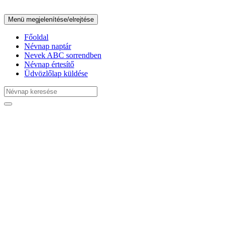
Menü megjelenítése/elrejtése
Főoldal
Névnap naptár
Nevek ABC sorrendben
Névnap értesítő
Üdvözlőlap küldése