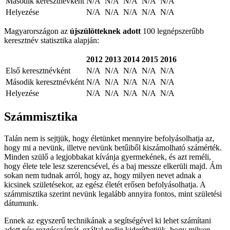
Második keresztnévként
N/A
N/A
N/A
N/A
N/A
Helyezése
N/A
N/A
N/A
N/A
N/A
Magyarországon az
újszülötteknek adott
100 legnépszerűbb
keresztnév statisztika alapján:
2012
2013
2014
2015
2016
Első keresztnévként
N/A
N/A
N/A
N/A
N/A
Második keresztnévként
N/A
N/A
N/A
N/A
N/A
Helyezése
N/A
N/A
N/A
N/A
N/A
Számmisztika
Talán nem is sejtjük, hogy életünket mennyire befolyásolhatja az,
hogy mi a nevünk, illetve nevünk betűiből kiszámolható számérték.
Minden szülő a legjobbakat kívánja gyermekének, és azt reméli,
hogy élete tele lesz szerencsével, és a baj messze elkerüli majd. Ám
sokan nem tudnak arról, hogy az, hogy milyen nevet adnak a
kicsinek születésekor, az egész életét erősen befolyásolhatja. A
számmisztika szerint nevünk legalább annyira fontos, mint születési
dátumunk.
Ennek az egyszerű technikának a segítségével ki lehet számítani
adott név rezgésszámát, ezáltal pedig kideríthetjük, hogy milyen