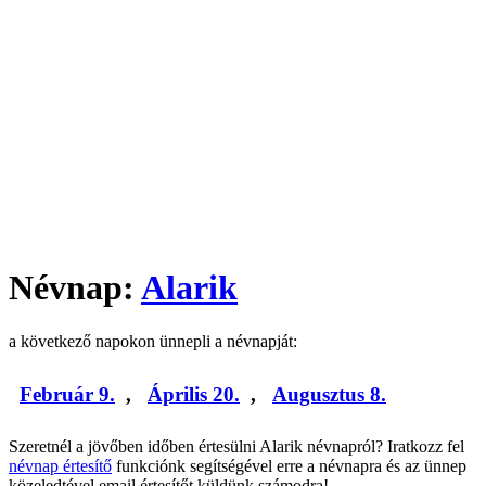
Névnap:
Alarik
a következő napokon ünnepli a névnapját:
Február 9.
,
Április 20.
,
Augusztus 8.
Szeretnél a jövőben időben értesülni Alarik névnapról? Iratkozz fel
névnap értesítő
funkciónk segítségével erre a névnapra és az ünnep
közeledtével email értesítőt küldünk számodra!