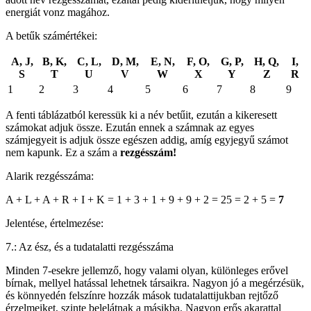
energiát vonz magához.
A betűk számértékei:
A, J,
B, K,
C, L,
D, M,
E, N,
F, O,
G, P,
H, Q,
I,
S
T
U
V
W
X
Y
Z
R
1
2
3
4
5
6
7
8
9
A fenti táblázatból keressük ki a név betűit, ezután a kikeresett
számokat adjuk össze. Ezután ennek a számnak az egyes
számjegyeit is adjuk össze egészen addig, amíg egyjegyű számot
nem kapunk. Ez a szám a
rezgésszám!
Alarik rezgésszáma:
A + L + A + R + I + K = 1 + 3 + 1 + 9 + 9 + 2 = 25 = 2 + 5 =
7
Jelentése, értelmezése:
7.: Az ész, és a tudatalatti rezgésszáma
Minden 7-esekre jellemző, hogy valami olyan, különleges erővel
bírnak, mellyel hatással lehetnek társaikra. Nagyon jó a megérzésük,
és könnyedén felszínre hozzák mások tudatalattijukban rejtőző
érzelmeiket, szinte belelátnak a másikba. Nagyon erős akarattal