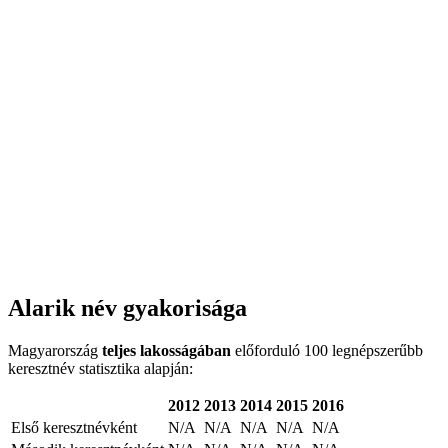
Alarik név gyakorisága
Magyarország
teljes lakosságában
előforduló 100 legnépszerűbb
keresztnév statisztika alapján:
2012
2013
2014
2015
2016
Első keresztnévként
N/A
N/A
N/A
N/A
N/A