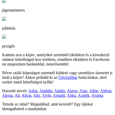
jägermeisteres
pálinkás
pezsgős
Kattints arra a képre, amelyiket szeretnéd elküldeni és a következő
oldalon lehetőséged lesz letölteni, emailben elküldeni és Facebook-
on megosztani barátaiddal, ismerőseiddel.
Névre szóló képeslapot szeretnél küldeni vagy személyes üzenetet is
írnál a képre? Akkor próbáld ki az
Üdvözlőlap
funkciónkat, ahol
ezekre mind lehetőséged nyílik!
Hasonló nevek:
Adria
,
Aladdin
,
Aladin
,
Alajos
,
Alap
,
Albin
,
Aldvin
,
Alexia
,
Ali
,
Alicia
,
Aliz
,
Alvin
,
Amadil
,
Arika
,
Asztrik
,
Avarka
Tetszik az oldal? Megtaláltad, amit kerestél? Egy lájkkal
támogathatod a munkánkat: