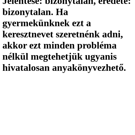
Jelentése:
bizonytalan,
eredete:
bizonytalan. Ha
gyermekünknek ezt a
keresztnevet szeretnénk adni,
akkor ezt minden probléma
nélkül megtehetjük ugyanis
hivatalosan
anyakönyvezhető
.