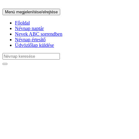
Menü megjelenítése/elrejtése
Főoldal
Névnap naptár
Nevek ABC sorrendben
Névnap értesítő
Üdvözlőlap küldése