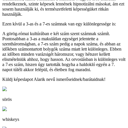
rendelkeznek, szinte képesek lennének hipnotizálni másokat, ám ezt
sosem használják ki, és természetfeletti képességüket ritkán
használják.
Ezen kívül a 3-as és a 7-es számnak van egy különlegessége is:
A görög-római kultúrában e két szám szent számnak számít.
Pontosabban a 3-as a makulátlan egységet jelentette a
szentháromságban, a 7-es szám pedig a napok száma, és abban az
időkben számontartott bolygók száma miatt lett különleges. Ebben
az időben minden varázsigét háromszor, vagy hétszer kellett
elismételniük ahhoz, hogy hasson. Az orvoslásban is különleges volt
a 7-es szám, hiszen úgy tartották hogyha a haldokló egyén a 7.
napot túléli akkor felépül, és életben fog maradni.
Küldj képeslapot Alarik nevű ismerőseidnek/barátaidnak!
sörös
whiskeys