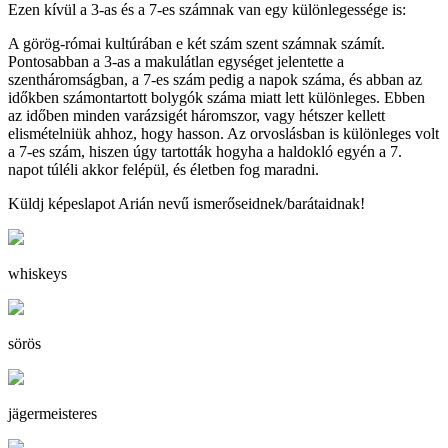
Ezen kívül a 3-as és a 7-es számnak van egy különlegessége is:
A görög-római kultúrában e két szám szent számnak számít.
Pontosabban a 3-as a makulátlan egységet jelentette a
szentháromságban, a 7-es szám pedig a napok száma, és abban az
időkben számontartott bolygók száma miatt lett különleges. Ebben
az időben minden varázsigét háromszor, vagy hétszer kellett
elismételniük ahhoz, hogy hasson. Az orvoslásban is különleges volt
a 7-es szám, hiszen úgy tartották hogyha a haldokló egyén a 7.
napot túléli akkor felépül, és életben fog maradni.
Küldj képeslapot Arián nevű ismerőseidnek/barátaidnak!
whiskeys
sörös
jägermeisteres