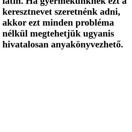
latin. Ha gyermekünknek ezt a
keresztnevet szeretnénk adni,
akkor ezt minden probléma
nélkül megtehetjük ugyanis
hivatalosan
anyakönyvezhető
.