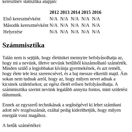
keresztnév statisztika alapján:
2012
2013
2014
2015
2016
Első keresztnévként
N/A
N/A
N/A
N/A
N/A
Második keresztnévként
N/A
N/A
N/A
N/A
N/A
Helyezése
N/A
N/A
N/A
N/A
N/A
Számmisztika
Talán nem is sejtjük, hogy életünket mennyire befolyásolhatja az,
hogy mi a nevünk, illetve nevünk betűiből kiszámolható számérték.
Minden szülő a legjobbakat kívánja gyermekének, és azt reméli,
hogy élete tele lesz szerencsével, és a baj messze elkerüli majd. Ám
sokan nem tudnak arról, hogy az, hogy milyen nevet adnak a
kicsinek születésekor, az egész életét erősen befolyásolhatja. A
számmisztika szerint nevünk legalább annyira fontos, mint születési
dátumunk.
Ennek az egyszerű technikának a segítségével ki lehet számítani
adott név rezgésszámát, ezáltal pedig kideríthetjük, hogy milyen
energiát vonz magához.
A betűk számértékei: