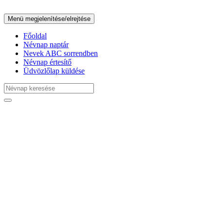
Menü megjelenítése/elrejtése
Főoldal
Névnap naptár
Nevek ABC sorrendben
Névnap értesítő
Üdvözlőlap küldése