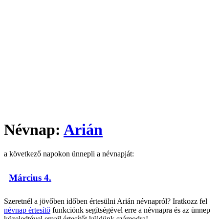
Névnap:
Arián
a következő napokon ünnepli a névnapját:
Március 4.
Szeretnél a jövőben időben értesülni Arián névnapról? Iratkozz fel
névnap értesítő
funkciónk segítségével erre a névnapra és az ünnep
közeledtével email értesítőt küldünk számodra!