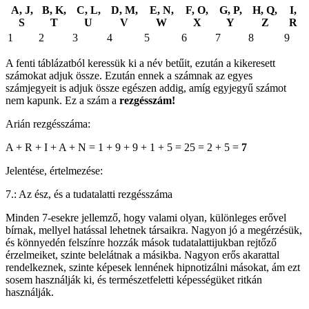
A, J,
B, K,
C, L,
D, M,
E, N,
F, O,
G, P,
H, Q,
I,
S
T
U
V
W
X
Y
Z
R
1
2
3
4
5
6
7
8
9
A fenti táblázatból keressük ki a név betűit, ezután a kikeresett
számokat adjuk össze. Ezután ennek a számnak az egyes
számjegyeit is adjuk össze egészen addig, amíg egyjegyű számot
nem kapunk. Ez a szám a
rezgésszám!
Arián rezgésszáma:
A + R + I + A + N = 1 + 9 + 9 + 1 + 5 = 25 = 2 + 5 =
7
Jelentése, értelmezése:
7.: Az ész, és a tudatalatti rezgésszáma
Minden 7-esekre jellemző, hogy valami olyan, különleges erővel
bírnak, mellyel hatással lehetnek társaikra. Nagyon jó a megérzésük,
és könnyedén felszínre hozzák mások tudatalattijukban rejtőző
érzelmeiket, szinte belelátnak a másikba. Nagyon erős akarattal
rendelkeznek, szinte képesek lennének hipnotizálni másokat, ám ezt
sosem használják ki, és természetfeletti képességüket ritkán
használják.