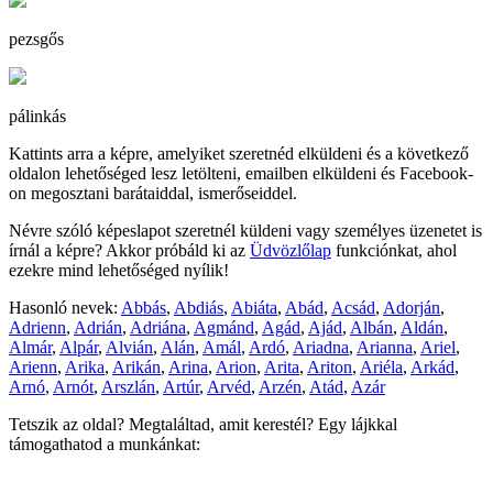
pezsgős
pálinkás
Kattints arra a képre, amelyiket szeretnéd elküldeni és a következő
oldalon lehetőséged lesz letölteni, emailben elküldeni és Facebook-
on megosztani barátaiddal, ismerőseiddel.
Névre szóló képeslapot szeretnél küldeni vagy személyes üzenetet is
írnál a képre? Akkor próbáld ki az
Üdvözlőlap
funkciónkat, ahol
ezekre mind lehetőséged nyílik!
Hasonló nevek:
Abbás
,
Abdiás
,
Abiáta
,
Abád
,
Acsád
,
Adorján
,
Adrienn
,
Adrián
,
Adriána
,
Agmánd
,
Agád
,
Ajád
,
Albán
,
Aldán
,
Almár
,
Alpár
,
Alvián
,
Alán
,
Amál
,
Ardó
,
Ariadna
,
Arianna
,
Ariel
,
Arienn
,
Arika
,
Arikán
,
Arina
,
Arion
,
Arita
,
Ariton
,
Ariéla
,
Arkád
,
Arnó
,
Arnót
,
Arszlán
,
Artúr
,
Arvéd
,
Arzén
,
Atád
,
Azár
Tetszik az oldal? Megtaláltad, amit kerestél? Egy lájkkal
támogathatod a munkánkat: