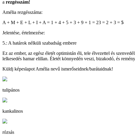
a
rezgésszám!
Amélia rezgésszáma:
A + M + E + L + I + A = 1 + 4 + 5 + 3 + 9 + 1 = 23 = 2 + 3 =
5
Jelentése, értelmezése:
5.: A határok nélküli szabadság embere
Ez az ember, az egész életét optimistán éli, tele élvezettel és szenvedé
lelkesedés hamar elillan. Életét könnyedén veszi, bizakodó, és reménye
Küldj képeslapot Amélia nevű ismerőseidnek/barátaidnak!
tulipános
kankalinos
rózsás