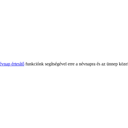
évnap értesítő
funkciónk segítségével erre a névnapra és az ünnep közel