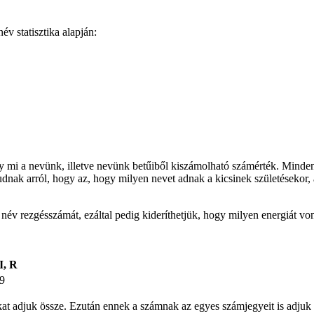
v statisztika alapján:
gy mi a nevünk, illetve nevünk betűiből kiszámolható számérték. Minden
udnak arról, hogy az, hogy milyen nevet adnak a kicsinek születésekor, 
t név rezgésszámát, ezáltal pedig kideríthetjük, hogy milyen energiát v
I, R
9
ámokat adjuk össze. Ezután ennek a számnak az egyes számjegyeit is ad