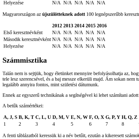
Helyezése
N/A
N/A
N/A
N/A
N/A
Magyarországon az
újszülötteknek adott
100 legnépszerűbb keresztné
2012
2013
2014
2015
2016
Első keresztnévként
N/A
N/A
N/A
N/A
N/A
Második keresztnévként
N/A
N/A
N/A
N/A
N/A
Helyezése
N/A
N/A
N/A
N/A
N/A
Számmisztika
Talán nem is sejtjük, hogy életünket mennyire befolyásolhatja az, ho
tele lesz szerencsével, és a baj messze elkerüli majd. Ám sokan nem t
legalább annyira fontos, mint születési dátumunk.
Ennek az egyszerű technikának a segítségével ki lehet számítani adot
A betűk számértékei:
A, J, S
B, K, T
C, L, U
D, M, V
E, N, W
F, O, X
G, P, Y
H, Q, Z
1
2
3
4
5
6
7
8
A fenti táblázatból keressük ki a név betűit, ezután a kikeresett sz