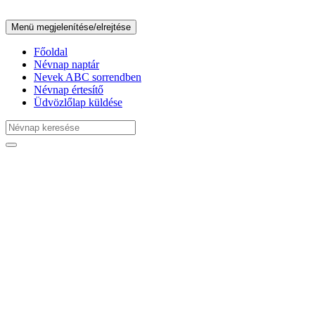
Menü megjelenítése/elrejtése
Főoldal
Névnap naptár
Nevek ABC sorrendben
Névnap értesítő
Üdvözlőlap küldése