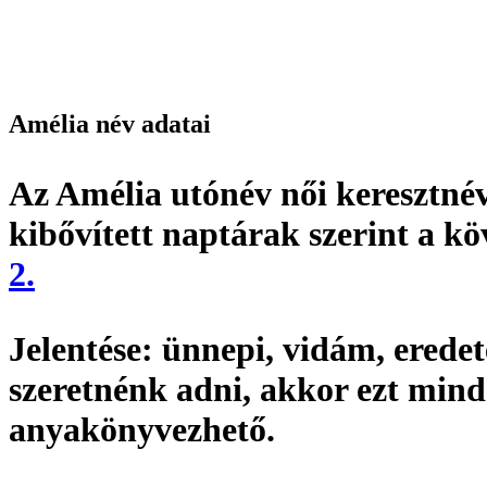
Amélia név adatai
Az Amélia utónév
női keresztné
kibővített naptárak szerint a k
2.
Jelentése:
ünnepi, vidám,
eredet
szeretnénk adni, akkor ezt min
anyakönyvezhető
.