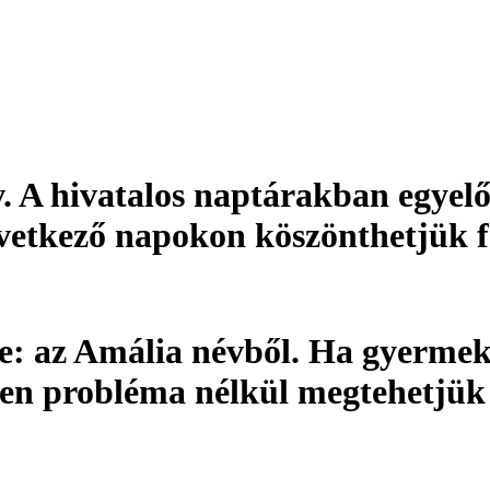
v
. A hivatalos naptárakban egyelő
övetkező napokon köszönthetjük f
e:
az Amália névből. Ha gyermek
den probléma nélkül megtehetjük