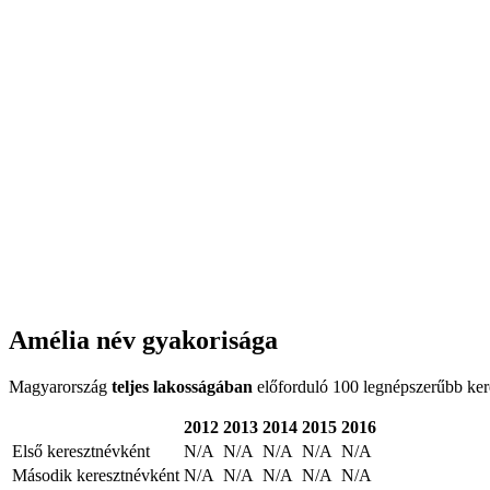
Amélia név gyakorisága
Magyarország
teljes lakosságában
előforduló 100 legnépszerűbb keres
2012
2013
2014
2015
2016
Első keresztnévként
N/A
N/A
N/A
N/A
N/A
Második keresztnévként
N/A
N/A
N/A
N/A
N/A