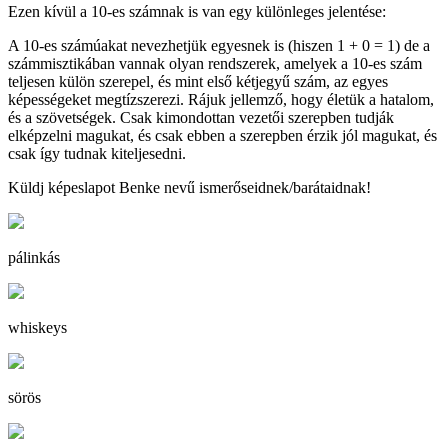
Ezen kívül a 10-es számnak is van egy különleges jelentése:
A 10-es számúakat nevezhetjük egyesnek is (hiszen 1 + 0 = 1) de a
számmisztikában vannak olyan rendszerek, amelyek a 10-es szám
teljesen külön szerepel, és mint első kétjegyű szám, az egyes
képességeket megtízszerezi. Rájuk jellemző, hogy életük a hatalom,
és a szövetségek. Csak kimondottan vezetői szerepben tudják
elképzelni magukat, és csak ebben a szerepben érzik jól magukat, és
csak így tudnak kiteljesedni.
Küldj képeslapot Benke nevű ismerőseidnek/barátaidnak!
pálinkás
whiskeys
sörös