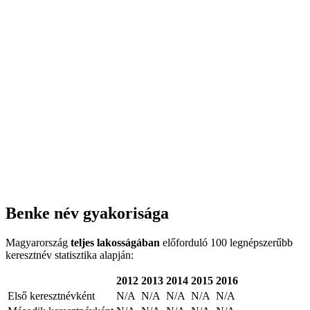
Benke név gyakorisága
Magyarország
teljes lakosságában
előforduló 100 legnépszerűbb
keresztnév statisztika alapján:
2012
2013
2014
2015
2016
Első keresztnévként
N/A
N/A
N/A
N/A
N/A