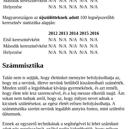
Második keresztnévként
N/A
N/A
N/A
N/A
N/A
Helyezése
N/A
N/A
N/A
N/A
N/A
Magyarországon az
újszülötteknek adott
100 legnépszerűbb
keresztnév statisztika alapján:
2012
2013
2014
2015
2016
Első keresztnévként
N/A
N/A
N/A
N/A
N/A
Második keresztnévként
N/A
N/A
N/A
N/A
N/A
Helyezése
N/A
N/A
N/A
N/A
N/A
Számmisztika
Talán nem is sejtjük, hogy életünket mennyire befolyásolhatja az,
hogy mi a nevünk, illetve nevünk betűiből kiszámolható számérték.
Minden szülő a legjobbakat kívánja gyermekének, és azt reméli,
hogy élete tele lesz szerencsével, és a baj messze elkerüli majd. Ám
sokan nem tudnak arról, hogy az, hogy milyen nevet adnak a
kicsinek születésekor, az egész életét erősen befolyásolhatja. A
számmisztika szerint nevünk legalább annyira fontos, mint születési
dátumunk.
Ennek az egyszerű technikának a segítségével ki lehet számítani
adott név rezgésszámát, ezáltal pedig kideríthetjük, hogy milyen