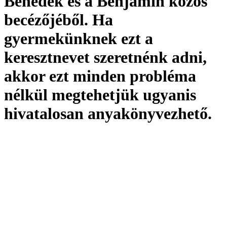
Benedek és a Benjámin közös
becézőjéből. Ha
gyermekünknek ezt a
keresztnevet szeretnénk adni,
akkor ezt minden probléma
nélkül megtehetjük ugyanis
hivatalosan
anyakönyvezhető
.