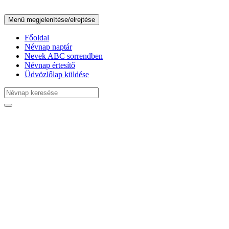
Menü megjelenítése/elrejtése
Főoldal
Névnap naptár
Nevek ABC sorrendben
Névnap értesítő
Üdvözlőlap küldése