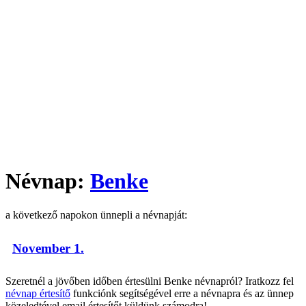
Névnap:
Benke
a következő napokon ünnepli a névnapját:
November 1.
Szeretnél a jövőben időben értesülni Benke névnapról? Iratkozz fel
névnap értesítő
funkciónk segítségével erre a névnapra és az ünnep
közeledtével email értesítőt küldünk számodra!