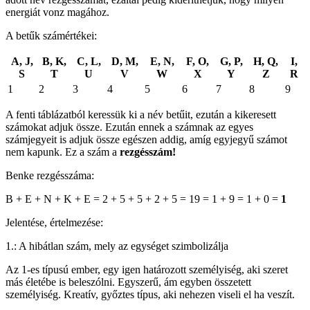
energiát vonz magához.
A betűk számértékei:
A, J,
B, K,
C, L,
D, M,
E, N,
F, O,
G, P,
H, Q,
I,
S
T
U
V
W
X
Y
Z
R
1
2
3
4
5
6
7
8
9
A fenti táblázatból keressük ki a név betűit, ezután a kikeresett
számokat adjuk össze. Ezután ennek a számnak az egyes
számjegyeit is adjuk össze egészen addig, amíg egyjegyű számot
nem kapunk. Ez a szám a
rezgésszám!
Benke rezgésszáma:
B + E + N + K + E = 2 + 5 + 5 + 2 + 5 = 19 = 1 + 9 = 1 + 0 =
1
Jelentése, értelmezése:
1.: A hibátlan szám, mely az egységet szimbolizálja
Az 1-es típusú ember, egy igen határozott személyiség, aki szeret
más életébe is beleszólni. Egyszerű, ám egyben összetett
személyiség. Kreatív, győztes típus, aki nehezen viseli el ha veszít.