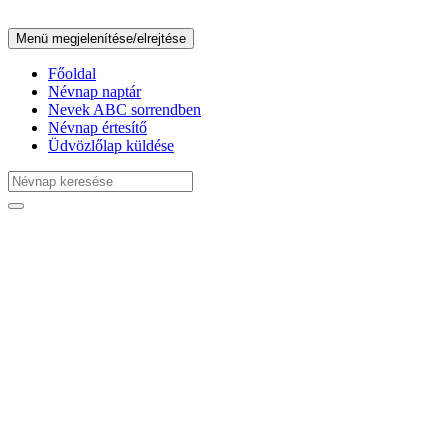
Menü megjelenítése/elrejtése
Főoldal
Névnap naptár
Nevek ABC sorrendben
Névnap értesítő
Üdvözlőlap küldése