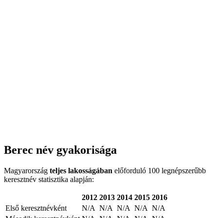
Berec név gyakorisága
Magyarország
teljes lakosságában
előforduló 100 legnépszerűbb
keresztnév statisztika alapján:
2012
2013
2014
2015
2016
Első keresztnévként
N/A
N/A
N/A
N/A
N/A