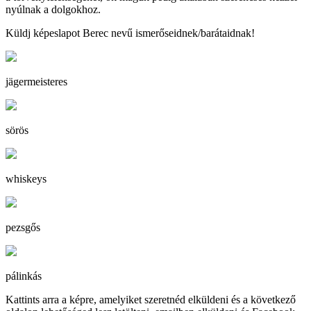
nyúlnak a dolgokhoz.
Küldj képeslapot Berec nevű ismerőseidnek/barátaidnak!
jägermeisteres
sörös
whiskeys
pezsgős
pálinkás
Kattints arra a képre, amelyiket szeretnéd elküldeni és a következő