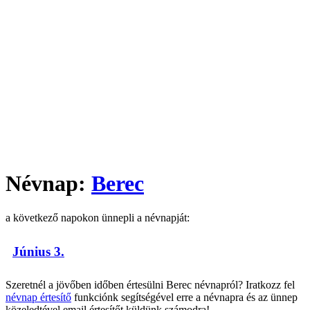
Névnap:
Berec
a következő napokon ünnepli a névnapját:
Június 3.
Szeretnél a jövőben időben értesülni Berec névnapról? Iratkozz fel
névnap értesítő
funkciónk segítségével erre a névnapra és az ünnep
közeledtével email értesítőt küldünk számodra!