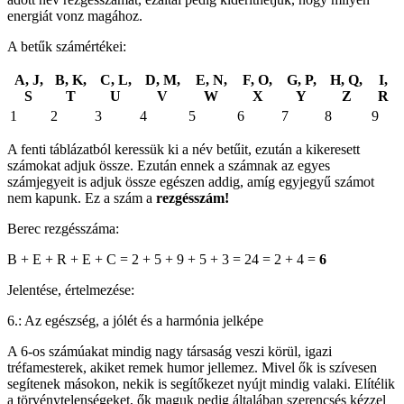
energiát vonz magához.
A betűk számértékei:
A, J,
B, K,
C, L,
D, M,
E, N,
F, O,
G, P,
H, Q,
I,
S
T
U
V
W
X
Y
Z
R
1
2
3
4
5
6
7
8
9
A fenti táblázatból keressük ki a név betűit, ezután a kikeresett
számokat adjuk össze. Ezután ennek a számnak az egyes
számjegyeit is adjuk össze egészen addig, amíg egyjegyű számot
nem kapunk. Ez a szám a
rezgésszám!
Berec rezgésszáma:
B + E + R + E + C = 2 + 5 + 9 + 5 + 3 = 24 = 2 + 4 =
6
Jelentése, értelmezése:
6.: Az egészség, a jólét és a harmónia jelképe
A 6-os számúakat mindig nagy társaság veszi körül, igazi
tréfamesterek, akiket remek humor jellemez. Mivel ők is szívesen
segítenek másokon, nekik is segítőkezet nyújt mindig valaki. Elítélik
a törvénytelenségeket, ők maguk pedig általában szerencsés kézzel