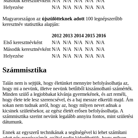
Második keresztnévként
N/A
N/A
N/A
N/A
N/A
Helyezése
N/A
N/A
N/A
N/A
N/A
Magyarországon az
újszülötteknek adott
100 legnépszerűbb
keresztnév statisztika alapján:
2012
2013
2014
2015
2016
Első keresztnévként
N/A
N/A
N/A
N/A
N/A
Második keresztnévként
N/A
N/A
N/A
N/A
N/A
Helyezése
N/A
N/A
N/A
N/A
N/A
Számmisztika
Talán nem is sejtjük, hogy életünket mennyire befolyásolhatja az,
hogy mi a nevünk, illetve nevünk betűiből kiszámolható számérték.
Minden szülő a legjobbakat kívánja gyermekének, és azt reméli,
hogy élete tele lesz szerencsével, és a baj messze elkerüli majd. Ám
sokan nem tudnak arról, hogy az, hogy milyen nevet adnak a
kicsinek születésekor, az egész életét erősen befolyásolhatja. A
számmisztika szerint nevünk legalább annyira fontos, mint születési
dátumunk.
Ennek az egyszerű technikának a segítségével ki lehet számítani
adott név rezgésszámát, ezáltal pedig kideríthetjük, hogy milyen