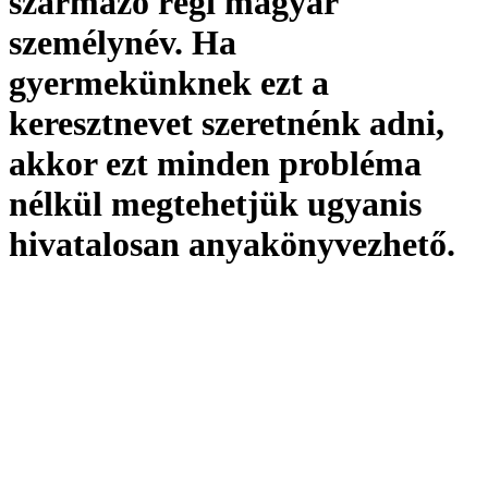
származó régi magyar
személynév. Ha
gyermekünknek ezt a
keresztnevet szeretnénk adni,
akkor ezt minden probléma
nélkül megtehetjük ugyanis
hivatalosan
anyakönyvezhető
.