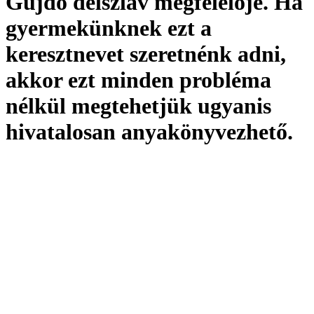
Gujdó délszláv megfelelője. Ha
gyermekünknek ezt a
keresztnevet szeretnénk adni,
akkor ezt minden probléma
nélkül megtehetjük ugyanis
hivatalosan
anyakönyvezhető
.