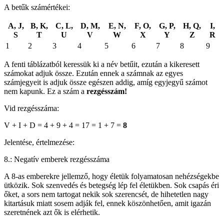
A betűk számértékei:
A, J,
B, K,
C, L,
D, M,
E, N,
F, O,
G, P,
H, Q,
I,
S
T
U
V
W
X
Y
Z
R
1
2
3
4
5
6
7
8
9
A fenti táblázatból keressük ki a név betűit, ezután a kikeresett
számokat adjuk össze. Ezután ennek a számnak az egyes
számjegyeit is adjuk össze egészen addig, amíg egyjegyű számot
nem kapunk. Ez a szám a
rezgésszám!
Vid rezgésszáma:
V + I + D = 4 + 9 + 4 = 17 = 1 + 7 =
8
Jelentése, értelmezése:
8.: Negatív emberek rezgésszáma
A 8-as emberekre jellemző, hogy életük folyamatosan nehézségekbe
ütközik. Sok szenvedés és betegség lép fel életükben. Sok csapás éri
őket, a sors nem tartogat nekik sok szerencsét, de hihetetlen nagy
kitartásuk miatt sosem adják fel, ennek köszönhetően, amit igazán
szeretnének azt ők is elérhetik.