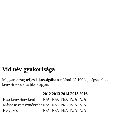
Vid név gyakorisága
Magyarország
teljes lakosságában
előforduló 100 legnépszerűbb
keresztnév statisztika alapján:
2012
2013
2014
2015
2016
Első keresztnévként
N/A
N/A
N/A
N/A
N/A
Második keresztnévként
N/A
N/A
N/A
N/A
N/A
Helyezése
N/A
N/A
N/A
N/A
N/A