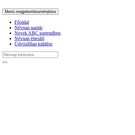
Menü megjelenítése/elrejtése
Főoldal
Névnap naptár
Nevek ABC sorrendben
Névnap értesítő
Üdvözlőlap küldése