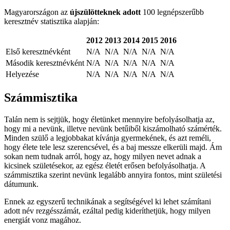
Magyarországon az
újszülötteknek adott
100 legnépszerűbb
keresztnév statisztika alapján:
2012
2013
2014
2015
2016
Első keresztnévként
N/A
N/A
N/A
N/A
N/A
Második keresztnévként
N/A
N/A
N/A
N/A
N/A
Helyezése
N/A
N/A
N/A
N/A
N/A
Számmisztika
Talán nem is sejtjük, hogy életünket mennyire befolyásolhatja az,
hogy mi a nevünk, illetve nevünk betűiből kiszámolható számérték.
Minden szülő a legjobbakat kívánja gyermekének, és azt reméli,
hogy élete tele lesz szerencsével, és a baj messze elkerüli majd. Ám
sokan nem tudnak arról, hogy az, hogy milyen nevet adnak a
kicsinek születésekor, az egész életét erősen befolyásolhatja. A
számmisztika szerint nevünk legalább annyira fontos, mint születési
dátumunk.
Ennek az egyszerű technikának a segítségével ki lehet számítani
adott név rezgésszámát, ezáltal pedig kideríthetjük, hogy milyen
energiát vonz magához.